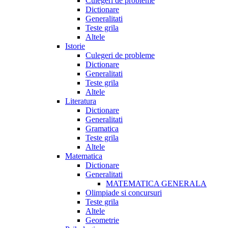
Culegeri de probleme
Dictionare
Generalitati
Teste grila
Altele
Istorie
Culegeri de probleme
Dictionare
Generalitati
Teste grila
Altele
Literatura
Dictionare
Generalitati
Gramatica
Teste grila
Altele
Matematica
Dictionare
Generalitati
MATEMATICA GENERALA
Olimpiade si concursuri
Teste grila
Altele
Geometrie