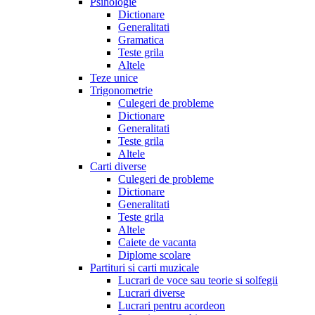
Psihologie
Dictionare
Generalitati
Gramatica
Teste grila
Altele
Teze unice
Trigonometrie
Culegeri de probleme
Dictionare
Generalitati
Teste grila
Altele
Carti diverse
Culegeri de probleme
Dictionare
Generalitati
Teste grila
Altele
Caiete de vacanta
Diplome scolare
Partituri si carti muzicale
Lucrari de voce sau teorie si solfegii
Lucrari diverse
Lucrari pentru acordeon