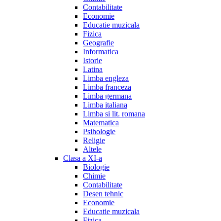
Contabilitate
Economie
Educatie muzicala
Fizica
Geografie
Informatica
Istorie
Latina
Limba engleza
Limba franceza
Limba germana
Limba italiana
Limba si lit. romana
Matematica
Psihologie
Religie
Altele
Clasa a XI-a
Biologie
Chimie
Contabilitate
Desen tehnic
Economie
Educatie muzicala
Fizica