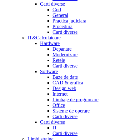
Carti diverse
Cod
General
Practica judiciara
Procedura
Carti diverse
IT&Calculatoare
Hardware
Depanare
Modernizare
Retele
Carti diverse
Software
Baze de date
CAD & grafica
Design web
Internet
Limbaje de programare
Office
Sisteme de operare
Carti diverse
Carti diverse
IT
Carti diverse
Limbi straine