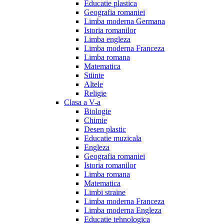
Educatie plastica
Geografia romaniei
Limba moderna Germana
Istoria romanilor
Limba engleza
Limba moderna Franceza
Limba romana
Matematica
Stiinte
Altele
Religie
Clasa a V-a
Biologie
Chimie
Desen plastic
Educatie muzicala
Engleza
Geografia romaniei
Istoria romanilor
Limba romana
Matematica
Limbi straine
Limba moderna Franceza
Limba moderna Engleza
Educatie tehnologica