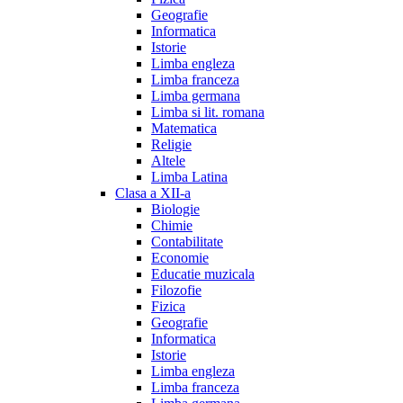
Geografie
Informatica
Istorie
Limba engleza
Limba franceza
Limba germana
Limba si lit. romana
Matematica
Religie
Altele
Limba Latina
Clasa a XII-a
Biologie
Chimie
Contabilitate
Economie
Educatie muzicala
Filozofie
Fizica
Geografie
Informatica
Istorie
Limba engleza
Limba franceza