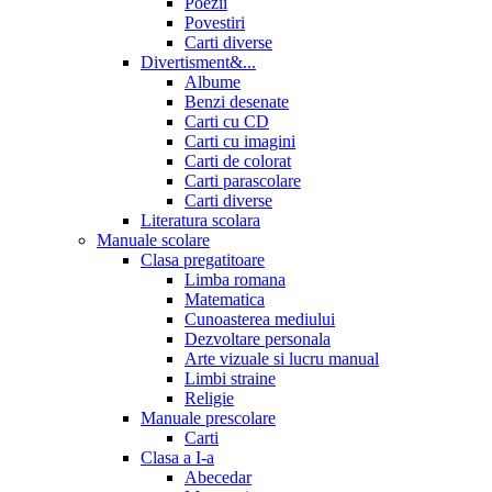
Poezii
Povestiri
Carti diverse
Divertisment&...
Albume
Benzi desenate
Carti cu CD
Carti cu imagini
Carti de colorat
Carti parascolare
Carti diverse
Literatura scolara
Manuale scolare
Clasa pregatitoare
Limba romana
Matematica
Cunoasterea mediului
Dezvoltare personala
Arte vizuale si lucru manual
Limbi straine
Religie
Manuale prescolare
Carti
Clasa a I-a
Abecedar