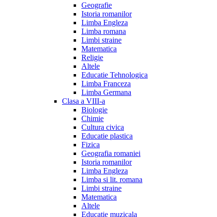
Geografie
Istoria romanilor
Limba Engleza
Limba romana
Limbi straine
Matematica
Religie
Altele
Educatie Tehnologica
Limba Franceza
Limba Germana
Clasa a VIII-a
Biologie
Chimie
Cultura civica
Educatie plastica
Fizica
Geografia romaniei
Istoria romanilor
Limba Engleza
Limba si lit. romana
Limbi straine
Matematica
Altele
Educatie muzicala