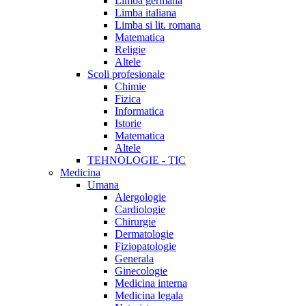
Limba germana
Limba italiana
Limba si lit. romana
Matematica
Religie
Altele
Scoli profesionale
Chimie
Fizica
Informatica
Istorie
Matematica
Altele
TEHNOLOGIE - TIC
Medicina
Umana
Alergologie
Cardiologie
Chirurgie
Dermatologie
Fiziopatologie
Generala
Ginecologie
Medicina interna
Medicina legala