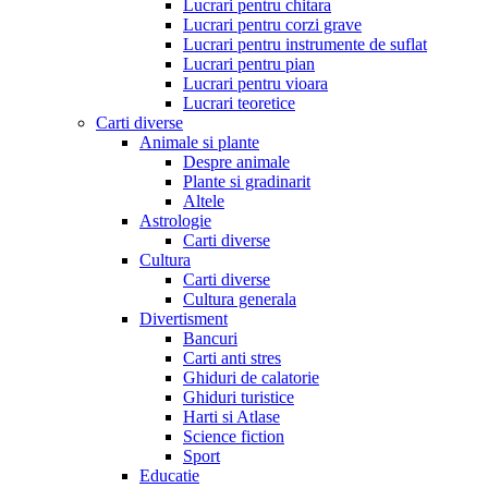
Lucrari pentru chitara
Lucrari pentru corzi grave
Lucrari pentru instrumente de suflat
Lucrari pentru pian
Lucrari pentru vioara
Lucrari teoretice
Carti diverse
Animale si plante
Despre animale
Plante si gradinarit
Altele
Astrologie
Carti diverse
Cultura
Carti diverse
Cultura generala
Divertisment
Bancuri
Carti anti stres
Ghiduri de calatorie
Ghiduri turistice
Harti si Atlase
Science fiction
Sport
Educatie