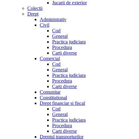
Jucarii de exterior
Colectii
Drept
Administrativ
Civil
Cod
General
Practica judiciara
Procedura
Carti diverse
Comercial
Cod
General
Practica judiciara
Procedura
Carti diverse
Comunitar
Constitutional
Drept financiar si fiscal
Cod
General
Practica judiciara
Procedura
Carti diverse
Dreptul transporturilor