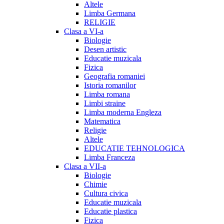
Altele
Limba Germana
RELIGIE
Clasa a VI-a
Biologie
Desen artistic
Educatie muzicala
Fizica
Geografia romaniei
Istoria romanilor
Limba romana
Limbi straine
Limba moderna Engleza
Matematica
Religie
Altele
EDUCATIE TEHNOLOGICA
Limba Franceza
Clasa a VII-a
Biologie
Chimie
Cultura civica
Educatie muzicala
Educatie plastica
Fizica