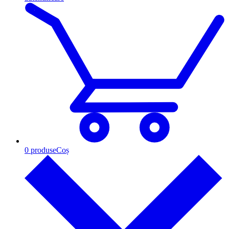
0
produse
Coș