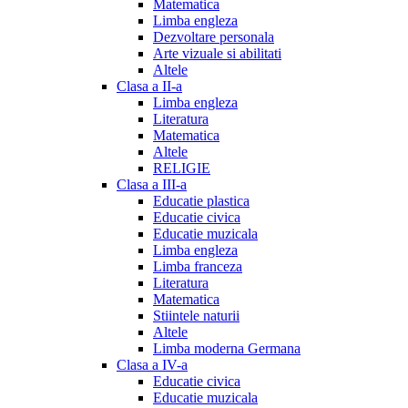
Matematica
Limba engleza
Dezvoltare personala
Arte vizuale si abilitati
Altele
Clasa a II-a
Limba engleza
Literatura
Matematica
Altele
RELIGIE
Clasa a III-a
Educatie plastica
Educatie civica
Educatie muzicala
Limba engleza
Limba franceza
Literatura
Matematica
Stiintele naturii
Altele
Limba moderna Germana
Clasa a IV-a
Educatie civica
Educatie muzicala