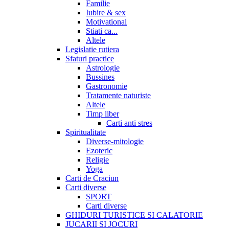
Familie
Iubire & sex
Motivational
Stiati ca...
Altele
Legislatie rutiera
Sfaturi practice
Astrologie
Bussines
Gastronomie
Tratamente naturiste
Altele
Timp liber
Carti anti stres
Spiritualitate
Diverse-mitologie
Ezoteric
Religie
Yoga
Carti de Craciun
Carti diverse
SPORT
Carti diverse
GHIDURI TURISTICE SI CALATORIE
JUCARII SI JOCURI