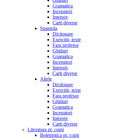
Ghiduri
Gramatica
Incepatori
Intensiv
Carti diverse
Spaniola
Dictionare
Exercitii, texte
Fara profesor
Ghiduri
Gramatica
Incepatori
Intensiv
Carti diverse
Altele
Dictionare
Exercitii, texte
Fara profesor
Ghiduri
Gramatica
Incepatori
Intensiv
Carti diverse
Literatura pt. copii
Beletristica pt. copii