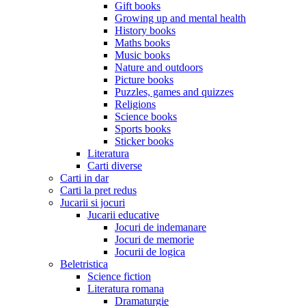
Gift books
Growing up and mental health
History books
Maths books
Music books
Nature and outdoors
Picture books
Puzzles, games and quizzes
Religions
Science books
Sports books
Sticker books
Literatura
Carti diverse
Carti in dar
Carti la pret redus
Jucarii si jocuri
Jucarii educative
Jocuri de indemanare
Jocuri de memorie
Jocurii de logica
Beletristica
Science fiction
Literatura romana
Dramaturgie