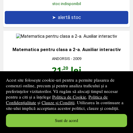
stoc indisponibil
➤
alertă stoc
Matematica pentru clasa a 2-a. Auxiliar interactiv
ANDORSIS
- 2009
21
lei
,20
Acest site folosește cookie-uri pentru a permite plasarea de
stoc indisponibil
comenzi online, precum și pentru analiza traficului și a
preferințelor vizitatorilor. Vă rugăm să alocați timpul necesar
pentru a citi și a înțelege
Politica de Cookie
,
Politica de
➤
alertă stoc
Confidențialitate
și
Clauze și Condiții
. Utilizarea în continuare a
site-ului implică acceptarea acestor politici, clauze și condiții.
Sunt de acord
Matematica pentru clasa a 3-a. Auxiliar interactiv