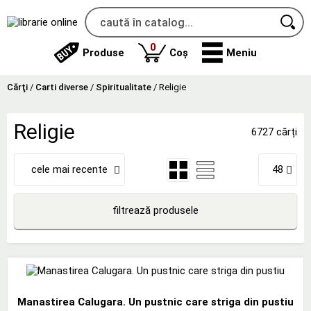
produse
0
Produse
Coș
Meniu
Cărţi
/
Carti diverse
/
Spiritualitate
/
Religie
Religie
6727 cărți
cele mai recente
48
filtrează produsele
Manastirea Calugara. Un pustnic care striga din pustiu