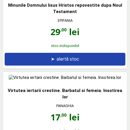
Minunile Domnului Iisus Hristos repovestite dupa Noul
Testament
EPIFANIA
29
lei
,00
stoc indisponibil
➤
alertă stoc
Virtutea iertarii crestine. Barbatul si femeia. Insotirea
lor
PANAGHIA
17
lei
,00