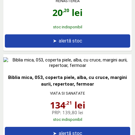
RENASTEREA
20
lei
,20
stoc indisponibil
➤
alertă stoc
Biblia mica, 053, coperta piele, alba, cu cruce, margini
aurii, repertoar, fermoar
VIATA SI SANATATE
134
lei
,21
PRP:
139,80 lei
stoc indisponibil
➤
alertă stoc