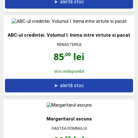
➤
alertă stoc
ABC-ul credintei. Volumul I: Inima intre virtute si pacat
RENASTEREA
85
lei
,00
stoc indisponibil
➤
alertă stoc
Margaritarul ascuns
OASTEA DOMNULUI
,50