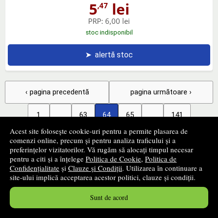
5
lei
,47
PRP:
6,00 lei
stoc indisponibil
➤
alertă stoc
‹ pagina precedentă
pagina următoare ›
1
...
63
64
65
...
141
Acest site folosește cookie-uri pentru a permite plasarea de
3025 - 3072
din
6727
produse
comenzi online, precum și pentru analiza traficului și a
preferințelor vizitatorilor. Vă rugăm să alocați timpul necesar
pentru a citi și a înțelege
Politica de Cookie
,
Politica de
+
Filtrează produsele
Confidențialitate
și
Clauze și Condiții
. Utilizarea în continuare a
site-ului implică acceptarea acestor politici, clauze și condiții.
+
Categorii
Sunt de acord