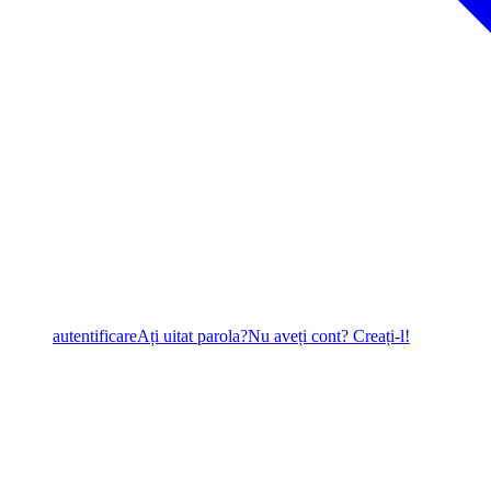
autentificare
Ați uitat parola?
Nu aveți cont? Creați-l!