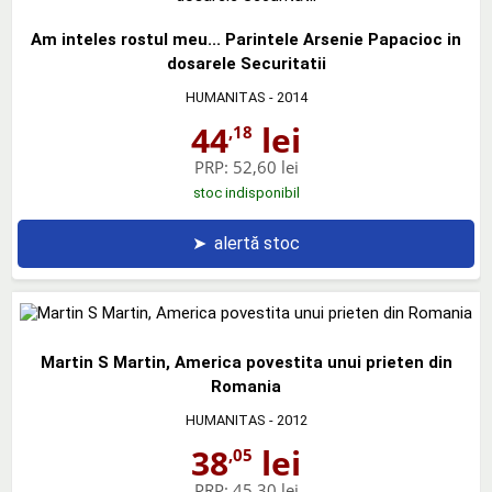
Am inteles rostul meu... Parintele Arsenie Papacioc in
dosarele Securitatii
HUMANITAS
- 2014
44
lei
,18
PRP:
52,60 lei
stoc indisponibil
➤
alertă stoc
Martin S Martin, America povestita unui prieten din
Romania
HUMANITAS
- 2012
38
lei
,05
PRP:
45,30 lei