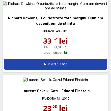
Richard Dawkins, O curiozitate fara margini. Cum am
devenit om de stiinta
HUMANITAS
- 2015
33
lei
,52
PRP:
39,90 lei
stoc indisponibil
➤
alertă stoc
Laurent Seksik, Cazul Eduard Einstein
PANDORA-M
- 2015
23
lei
,08