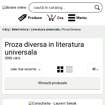
produse
0
Produse
Coș
Meniu
Cărţi
/
Beletristica
/
Literatura universala
/
Proza Diversa
Proza diversa in literatura
universala
3006 cărți
cele mai recente
48
filtrează produsele