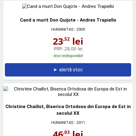
Cand a murit Don Quijote - Andres Trapiello
HUMANITAS
- 2005
23
lei
,52
PRP:
28,00 lei
stoc indisponibil
➤
alertă stoc
Christine Chaillot, Biserica Ortodoxa din Europa de Est in
secolul XX
HUMANITAS
- 2011
46
lei
,03