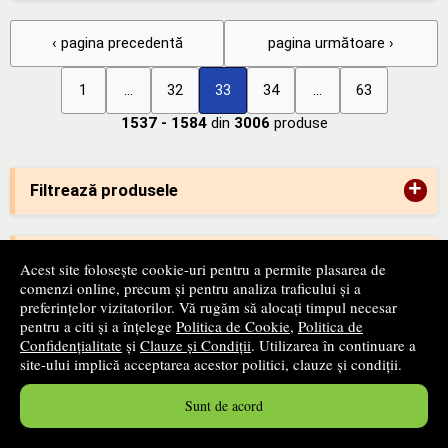
‹ pagina precedentă
pagina următoare ›
1
...
32
33
34
...
63
1537 - 1584
din
3006
produse
+
Filtrează produsele
+
Categorii
Acest site folosește cookie-uri pentru a permite plasarea de
comenzi online, precum și pentru analiza traficului și a
preferințelor vizitatorilor. Vă rugăm să alocați timpul necesar
+
pentru a citi și a înțelege
Politica de Cookie
,
Politica de
Edituri
Confidențialitate
și
Clauze și Condiții
. Utilizarea în continuare a
site-ului implică acceptarea acestor politici, clauze și condiții.
-
ANPC
Sunt de acord