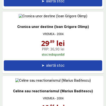
➤
alertă stoc
Cronica unor destine (Ioan Grigore Olimp)
VREMEA
- 2004
29
lei
,89
PRP:
36,90 lei
stoc indisponibil
➤
alertă stoc
Celine sau reactionarismul (Marius Baditescu)
VREMEA
- 2004
,04