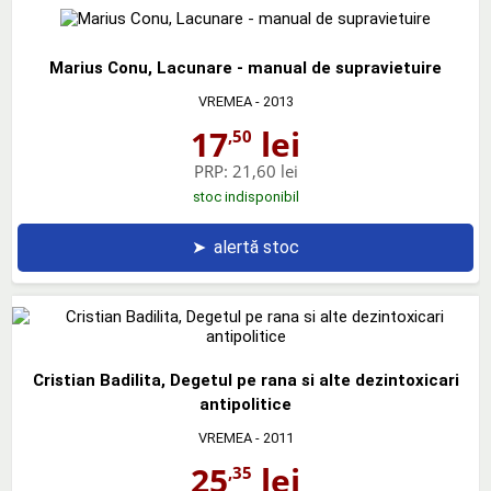
Marius Conu, Lacunare - manual de supravietuire
VREMEA
- 2013
17
lei
,50
PRP:
21,60 lei
stoc indisponibil
➤
alertă stoc
Cristian Badilita, Degetul pe rana si alte dezintoxicari
antipolitice
VREMEA
- 2011
25
lei
,35