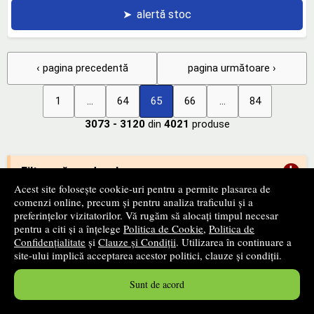
➤
alertă stoc
‹ pagina precedentă
pagina următoare ›
1
...
64
65
66
...
84
3073 - 3120
din
4021
produse
+
Filtrează produsele
Acest site folosește cookie-uri pentru a permite plasarea de
comenzi online, precum și pentru analiza traficului și a
preferințelor vizitatorilor. Vă rugăm să alocați timpul necesar
+
Categorii
pentru a citi și a înțelege
Politica de Cookie
,
Politica de
Confidențialitate
și
Clauze și Condiții
. Utilizarea în continuare a
site-ului implică acceptarea acestor politici, clauze și condiții.
+
Edituri
Sunt de acord
-