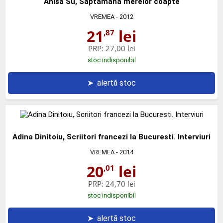
Anisa Su, Saptamana merelor coapte
VREMEA
- 2012
21
lei
,87
PRP:
27,00 lei
stoc indisponibil
➤
alertă stoc
Adina Dinitoiu, Scriitori francezi la Bucuresti. Interviuri
VREMEA
- 2014
20
lei
,01
PRP:
24,70 lei
stoc indisponibil
➤
alertă stoc