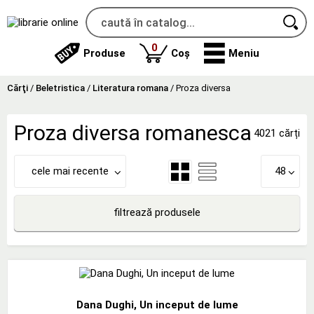
produse
0
Produse
Coș
Meniu
Cărţi
/
Beletristica
/
Literatura romana
/
Proza diversa
Proza diversa romanesca
4021 cărți
cele mai recente
48
filtrează produsele
Dana Dughi, Un inceput de lume