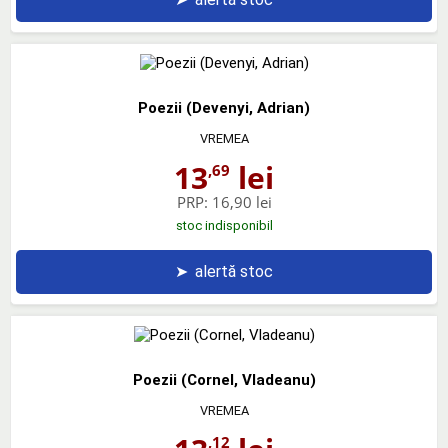
Poezii (Devenyi, Adrian)
VREMEA
13
lei
,69
PRP:
16,90 lei
stoc indisponibil
➤
alertă stoc
Poezii (Cornel, Vladeanu)
VREMEA
,12