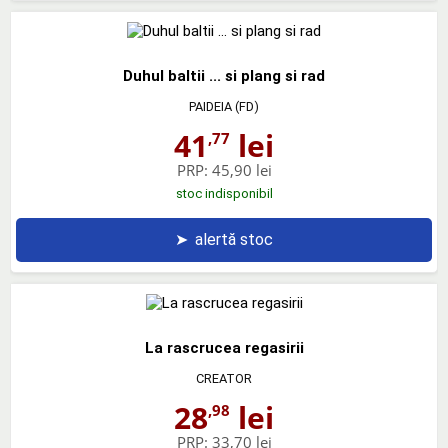
Duhul baltii ... si plang si rad
PAIDEIA (FD)
41
lei
,77
PRP:
45,90 lei
stoc indisponibil
➤
alertă stoc
La rascrucea regasirii
CREATOR
28
lei
,98
PRP:
33,70 lei