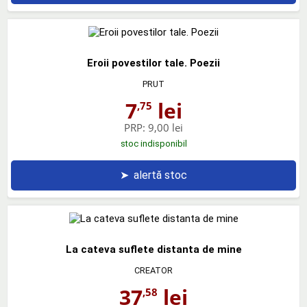
Eroii povestilor tale. Poezii
PRUT
7
lei
,75
PRP:
9,00 lei
stoc indisponibil
➤
alertă stoc
La cateva suflete distanta de mine
CREATOR
37
lei
,58