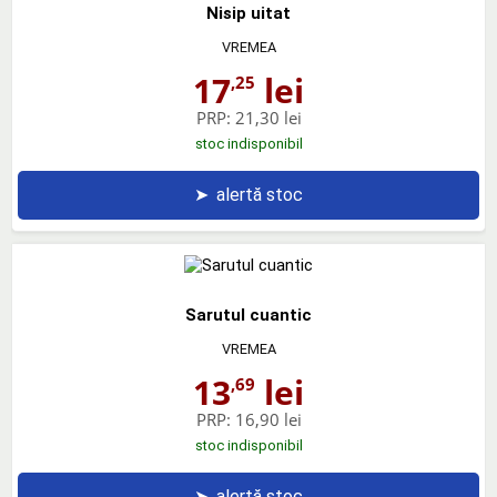
Nisip uitat
VREMEA
17
lei
,25
PRP:
21,30 lei
stoc indisponibil
➤
alertă stoc
Sarutul cuantic
VREMEA
13
lei
,69
PRP:
16,90 lei
stoc indisponibil
➤
alertă stoc