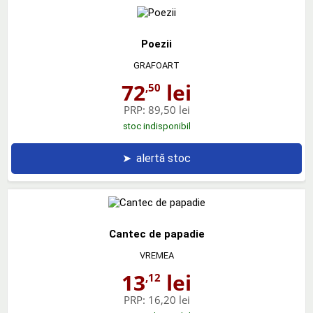
Poezii
GRAFOART
72
lei
,50
PRP:
89,50 lei
stoc indisponibil
➤
alertă stoc
Cantec de papadie
VREMEA
13
lei
,12
PRP:
16,20 lei