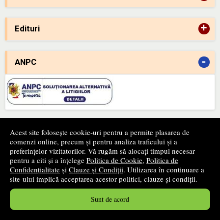
+
Edituri
-
ANPC
-
SAL
Acest site folosește cookie-uri pentru a permite plasarea de
comenzi online, precum și pentru analiza traficului și a
preferințelor vizitatorilor. Vă rugăm să alocați timpul necesar
pentru a citi și a înțelege
Politica de Cookie
,
Politica de
Confidențialitate
și
Clauze și Condiții
. Utilizarea în continuare a
site-ului implică acceptarea acestor politici, clauze și condiții.
Sunt de acord
Newsletter