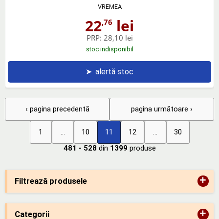
VREMEA
22
lei
,76
PRP:
28,10 lei
stoc indisponibil
➤
alertă stoc
‹ pagina precedentă
pagina următoare ›
1
...
10
11
12
...
30
481 - 528
din
1399
produse
+
Filtrează produsele
+
Categorii