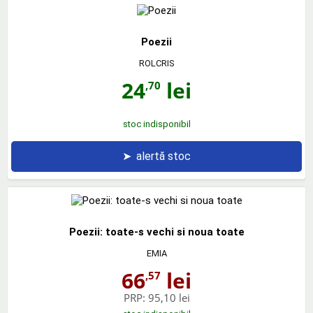
Poezii
ROLCRIS
24
lei
,70
stoc indisponibil
➤
alertă stoc
Poezii: toate-s vechi si noua toate
EMIA
66
lei
,57
PRP:
95,10 lei