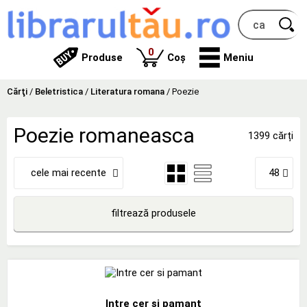
produse
0
Produse
Coș
Meniu
Cărţi
/
Beletristica
/
Literatura romana
/
Poezie
Poezie romaneasca
1399 cărți
cele mai recente
48
filtrează produsele
Intre cer si pamant