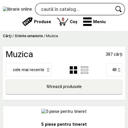
produse
0
Produse
Coș
Meniu
Cărţi
/
Stiinte umaniste
/
Muzica
Muzica
387 cărți
cele mai recente
48
filtrează produsele
5 piese pentru tineret