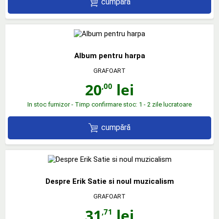
cumpără
Album pentru harpa
GRAFOART
20
lei
,00
In stoc furnizor - Timp confirmare stoc: 1 - 2 zile lucratoare
cumpără
Despre Erik Satie si noul muzicalism
GRAFOART
31
lei
,71