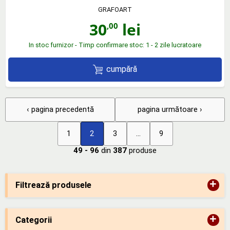
GRAFOART
30
lei
,00
In stoc furnizor - Timp confirmare stoc: 1 - 2 zile lucratoare
cumpără
‹ pagina precedentă
pagina următoare ›
1
2
3
...
9
49 - 96
din
387
produse
+
Filtrează produsele
+
Categorii