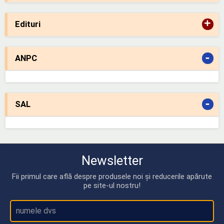
+
Edituri
-
ANPC
-
SAL
Newsletter
Fii primul care află despre produsele noi și reducerile apărute
pe site-ul nostru!