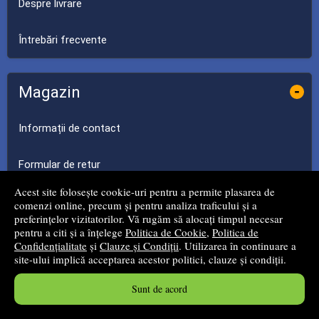
Despre livrare
Întrebări frecvente
Magazin
-
Informații de contact
Formular de retur
Acest site folosește cookie-uri pentru a permite plasarea de
Cărți noi
comenzi online, precum și pentru analiza traficului și a
preferințelor vizitatorilor. Vă rugăm să alocați timpul necesar
pentru a citi și a înțelege
Politica de Cookie
,
Politica de
Promoții
Confidențialitate
și
Clauze și Condiții
. Utilizarea în continuare a
site-ului implică acceptarea acestor politici, clauze și condiții.
Edituri
Sunt de acord
Autori