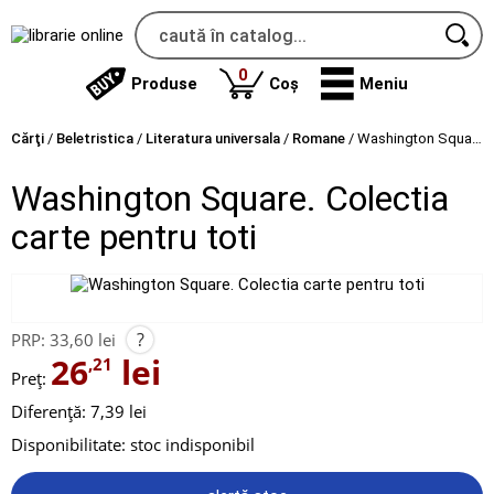
produse
0
Produse
Coș
Meniu
Cărţi
/
Beletristica
/
Literatura universala
/
Romane
/
Washington Square. Colectia carte pentru toti
Washington Square. Colectia
carte pentru toti
?
PRP:
33,60 lei
26
lei
,21
Preț:
Diferență: 7,39 lei
Disponibilitate:
stoc indisponibil