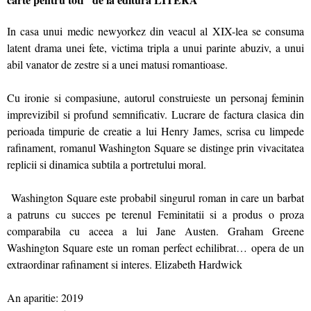
In casa unui medic newyorkez din veacul al XIX-lea se consuma
latent drama unei fete, victima tripla a unui parinte abuziv, a unui
abil vanator de zestre si a unei matusi romantioase.
Cu ironie si compasiune, autorul construieste un personaj feminin
imprevizibil si profund semnificativ. Lucrare de factura clasica din
perioada timpurie de creatie a lui Henry James, scrisa cu limpede
rafinament, romanul Washington Square se distinge prin vivacitatea
replicii si dinamica subtila a portretului moral.
Washington Square este probabil singurul roman in care un barbat
a patruns cu succes pe terenul Feminitatii si a produs o proza
comparabila cu aceea a lui Jane Austen. Graham Greene
Washington Square este un roman perfect echilibrat… opera de un
extraordinar rafinament si interes. Elizabeth Hardwick
An aparitie: 2019