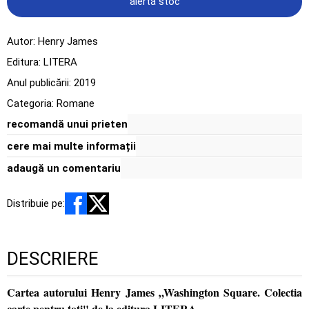
alertă stoc
Autor:
Henry James
Editura:
LITERA
Anul publicării:
2019
Categoria:
Romane
recomandă unui prieten
cere mai multe informații
adaugă un comentariu
Distribuie pe:
DESCRIERE
Cartea autorului Henry James „Washington Square. Colectia
carte pentru toti" de la editura LITERA