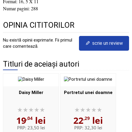
Format: 16, 5 X 11
Numar pagini: 288
OPINIA CITITORILOR
Nu există opinii exprimate. Fii primul
✎
scrie un review
care comentează.
Titluri de aceiași autori
Daisy Miller
Portretul unei doamne
19
lei
22
lei
,04
,29
PRP:
23,50 lei
PRP:
32,30 lei