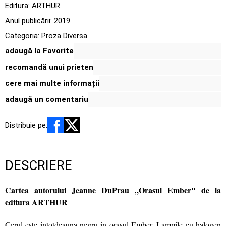
Editura:
ARTHUR
Anul publicării:
2019
Categoria:
Proza Diversa
adaugă la Favorite
recomandă unui prieten
cere mai multe informații
adaugă un comentariu
Distribuie pe:
DESCRIERE
Cartea autorului Jeanne DuPrau „Orasul Ember" de la
editura ARTHUR
Cerul este intotdeauna negru in orasul Ember. Lampile cu halogen