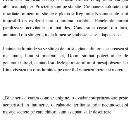
abia mai palpaie. Proviziile sunt pe sfarsite. Creioanele colorate sunt
o raritate, nimeni nu stie ce e ploaia si Regiunile Necunoscute sunt
imposibil de explorat fara o lumina portabila. Penele de curent
paralizeaza activitatile tot mai des. Cand suna ceasul din turn,
anuntand ora stingerii, toata lumea se grabeste sa se adaposteasca.
Inainte ca luminile sa se stinga de tot si agitatia din oras sa creasca si
mai mult, Lina si prietenul ei, Doon, strabat poteci uitate de
generatii intregi, cautand sa dezlege misterul unui mesaj obscur. Iar
Lina viseaza un oras luminos pe care il deseneaza mereu si mereu.
„Bine scrisa, cartea contine enigme, o evadare surprinzatoare peste
acoperisuri in intuneric, o calatorie terifianta prin necunoscut si
mesaje secrete pe care cititorii sunt asteptati sa le descifreze.“