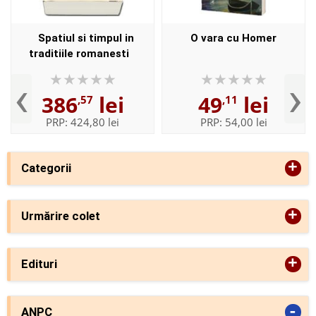
Spatiul si timpul in
O vara cu Homer
traditiile romanesti
‹
›
386
lei
49
lei
,57
,11
PRP:
424,80 lei
PRP:
54,00 lei
+
Categorii
+
Urmărire colet
+
Edituri
-
ANPC