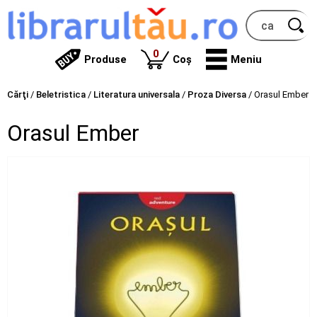
produse
0
Produse
Coș
Meniu
Cărţi
/
Beletristica
/
Literatura universala
/
Proza Diversa
/
Orasul Ember
Orasul Ember