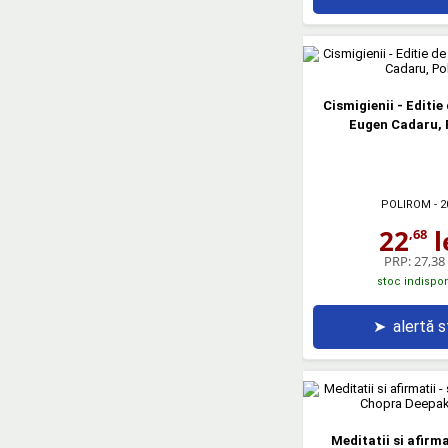
Cismigienii - Editie
Eugen Cadaru, 
POLIROM
- 2
22
l
,68
PRP:
27,38 
stoc indispon
➤
alertă 
Meditatii si afirma