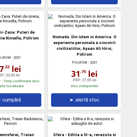
i-Zana: Puteri de
Nomada. Din Islam in America. O
hie Kinsella, Polirom
experienta personala a ciocnirii
civilizatiilor, Ayaan Ali Hirsi,
Polirom
LIROM
- 2021
POLIROM
- 2021
7
lei
,22
31
lei
,75
RP:
33,60 lei
PRP:
37,95 lei
r - Timp confirmare stoc:
 zile lucratoare
stoc indisponibil
cumpără
➤
alertă stoc
emisferei, Traian
Sfera - Editia a III-a, revazuta si