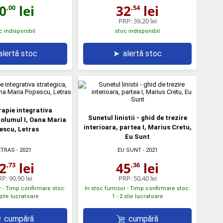
0
lei
32
lei
,00
,54
PRP:
39,20 lei
c indisponibil
stoc indisponibil
alertă stoc
➤
alertă stoc
apie integrativa
Sunetul linistii - ghid de trezire
volumul I, Oana Maria
interioara, partea I, Marius Cretu,
escu, Letras
Eu Sunt
ETRAS
- 2021
EU SUNT
- 2021
2
lei
45
lei
,73
,36
RP:
90,90 lei
PRP:
50,40 lei
r - Timp confirmare stoc:
In stoc furnizor - Timp confirmare stoc:
 zile lucratoare
1 - 2 zile lucratoare
cumpără
cumpără