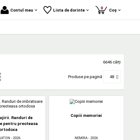
produse
0
Contul meu
Lista de dorinte
Coș
6646 cărți
Produse pe pagină
48
Copiii memoriei
ujirii. Randuri de
e pentru preoteasa
ortodoxa
GATON
- 2026
NEMIRA
- 2026