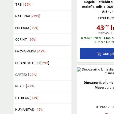
Regele Fistichiu s
TREI [
-29%
]
malefic, editia 2021
Arthur
NATIONAL [
-29%
]
ARTHUR
- 2
43
l
,77
POLIROM [
-19%
]
PRP:
45,00 
In stoc furnizor - Timp 
CORINT [
-29%
]
1 - 2 zile lucr
FARMA MEDIA [
-19%
]
cumpă
BUSINESSTECH [
-29%
]
CARTEX [
-22%
]
Dinozaurii, o lume
ROXEL [
-22%
]
Mapa cu pl
C.H.BECK [
-14%
]
TEHNO-ART
- 
HUMANITAS [
-16%
]