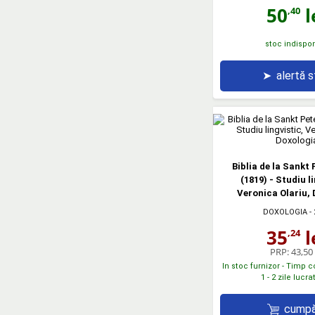
50
l
,40
stoc indispon
➤
alertă 
Biblia de la Sankt
(1819) - Studiu l
Veronica Olariu,
DOXOLOGIA
- 
35
l
,24
PRP:
43,50 
In stoc furnizor - Timp 
1 - 2 zile lucr
cumpă