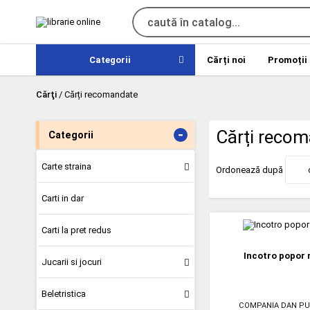
Categorii
Cărți noi
Promoții
Cărţi
/
Cărți recomandate
-
Cărți reco
Categorii
Carte straina
Ordonează după
Carti in dar
Carti la pret redus
Incotro popor
Jucarii si jocuri
Beletristica
COMPANIA DAN PU