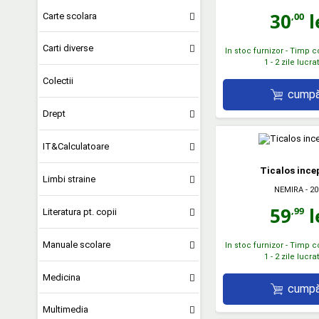
30
l
,00
Carte scolara
Carti diverse
In stoc furnizor - Timp 
1 - 2 zile lucr
Colectii
cumpă
Drept
IT&Calculatoare
Ticalos ince
Limbi straine
NEMIRA
- 20
59
l
,99
Literatura pt. copii
Manuale scolare
In stoc furnizor - Timp 
1 - 2 zile lucr
Medicina
cumpă
Multimedia