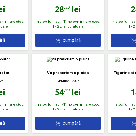
ei
28
lei
2
,53
confirmare stoc:
In stoc furnizor - Timp confirmare stoc:
In stoc furnizo
atoare
1 - 2 zile lucratoare
1 - 2
ră
cumpără
pator
Va prescriem o pisica
Figurine si
26
NEMIRA
- 2026
ei
54
lei
1
,99
confirmare stoc:
In stoc furnizor - Timp confirmare stoc:
In stoc furnizo
atoare
1 - 2 zile lucratoare
1 - 2
ră
cumpără