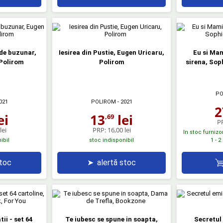
 de buzunar,
Iesirea din Pustie, Eugen Uricaru,
Eu si Mam
Polirom
Polirom
sirena, Sop
PO
021
POLIROM
- 2021
2
ei
13
lei
,69
P
lei
PRP:
16,00 lei
In stoc furnizo
1 - 2
ibil
stoc indisponibil
stoc
➤
alertă stoc
tii - set 64
Te iubesc se spune in soapta,
Secretul 