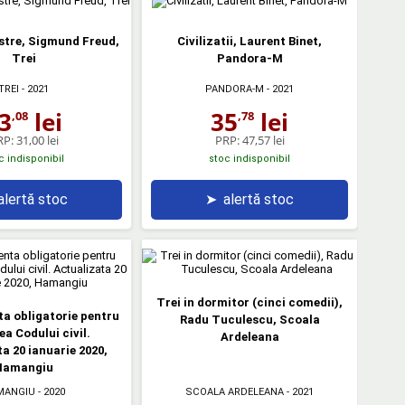
stre, Sigmund Freud,
Civilizatii, Laurent Binet,
Trei
Pandora-M
TREI
- 2021
PANDORA-M
- 2021
3
lei
35
lei
,08
,78
RP:
31,00 lei
PRP:
47,57 lei
c indisponibil
stoc indisponibil
alertă stoc
➤
alertă stoc
Trei in dormitor (cinci comedii),
a obligatorie pentru
Radu Tuculescu, Scoala
ea Codului civil.
Ardeleana
a 20 ianuarie 2020,
Hamangiu
MANGIU
- 2020
SCOALA ARDELEANA
- 2021