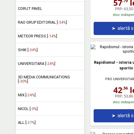
57
l
,79
PRP:
63,50 
CORUT PAVEL
stoc indispon
RAO GRUP EDITORIAL [
-34%
]
➤
alertă 
METEOR PRESS [
-14%
]
SHIK [
-34%
]
Rapidismul - istoria
UNIVERSITARA [
-24%
]
sportiv
3D MEDIA COMMUNICATIONS
PRO UNIVERSITAR
[
-30%
]
42
l
,56
MIX [
-24%
]
PRP:
53,86 
stoc indispon
NICOL [
-9%
]
➤
alertă 
ALL [
-27%
]