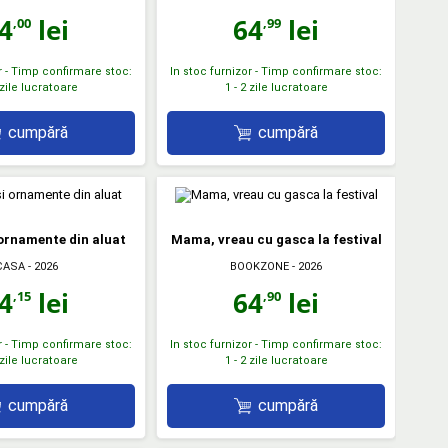
4
lei
64
lei
,00
,99
r - Timp confirmare stoc:
In stoc furnizor - Timp confirmare stoc:
 zile lucratoare
1 - 2 zile lucratoare
cumpără
cumpără
 ornamente din aluat
Mama, vreau cu gasca la festival
CASA
- 2026
BOOKZONE
- 2026
4
lei
64
lei
,15
,90
r - Timp confirmare stoc:
In stoc furnizor - Timp confirmare stoc:
 zile lucratoare
1 - 2 zile lucratoare
cumpără
cumpără