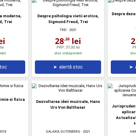
Despre deza
ea moderna,
Despre psihologia vietii erotice,
, Trei
Sigmund Freud, Trei
1
TREI
- 2021
ei
28
lei
2
,26
lei
PRP:
37,00 lei
P
ibil
stoc indisponibil
sto
stoc
➤
alertă stoc
➤
imie si fizica
Dezvoltarea ideii muzicale, Hans
Jurisprudent
Urs Von Balthasar
aplicar
Actualizat
2018
GALAXIA GUTENBERG
- 2021
HA