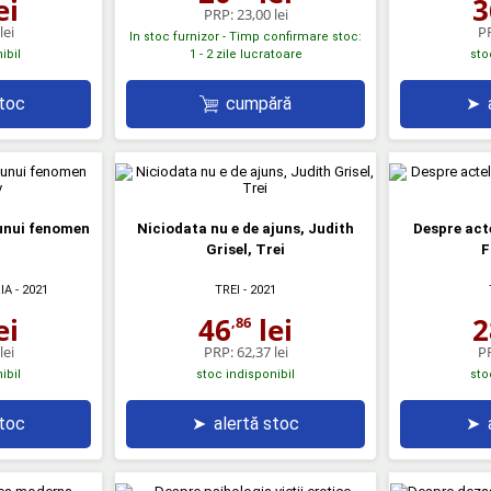
ei
3
PRP:
23,00 lei
lei
P
In stoc furnizor - Timp confirmare stoc:
1 - 2 zile lucratoare
ibil
sto
cumpără
stoc
➤
 unui fenomen
Niciodata nu e de ajuns, Judith
Despre act
Grisel, Trei
F
IA
- 2021
TREI
- 2021
ei
46
lei
2
,86
lei
PRP:
62,37 lei
P
ibil
stoc indisponibil
sto
stoc
➤
alertă stoc
➤