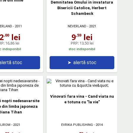
rte din mine
Demnitatea Omului in invatatura
Bisericii Catolice, Herbert
Schambeck
ERLAND
- 2011
NEVERLAND
- 2021
2
lei
9
lei
,00
,59
RP:
16,86 lei
PRP:
13,50 lei
c indisponibil
stoc indisponibil
alertă stoc
➤
alertă stoc
Vinovati fara vina - Cand viata nu
i nopti nedesavarsite
e totuna cu "la vie"
 din limba japoneza
Diana Tihan
LIROM
- 2021
EVRIKA PUBLISHING
- 2014