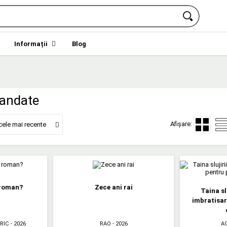
Informații
Blog
mandate
Afișare:
cele mai recente
 roman?
Zece ani rai
Taina sl
imbratisar
RIC
- 2026
RAO
- 2026
A