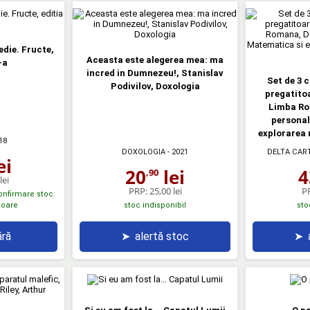
die. Fructe,
Aceasta este alegerea mea: ma
-a
incred in Dumnezeu!, Stanislav
Set de 3 
Podivilov, Doxologia
pregatito
Limba Ro
personal
explorarea 
18
DOXOLOGIA
- 2021
DELTA CAR
ei
20
lei
4
,90
lei
PRP:
25,00 lei
P
confirmare stoc:
atoare
stoc indisponibil
sto
ră
➤
alertă stoc
➤