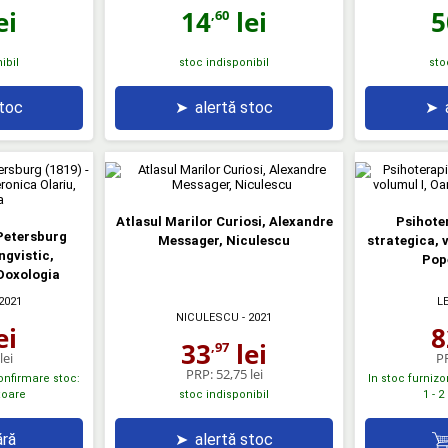
ei
14
lei
5
,60
ibil
stoc indisponibil
sto
stoc
➤
alertă stoc
➤
Atlasul Marilor Curiosi, Alexandre
Psihoter
 Petersburg
Messager, Niculescu
strategica, 
ingvistic,
Pop
 Doxologia
2021
L
NICULESCU
- 2021
ei
8
33
lei
,97
lei
P
PRP:
52,75 lei
confirmare stoc:
In stoc furnizo
atoare
1 - 2
stoc indisponibil
ră
➤
alertă stoc