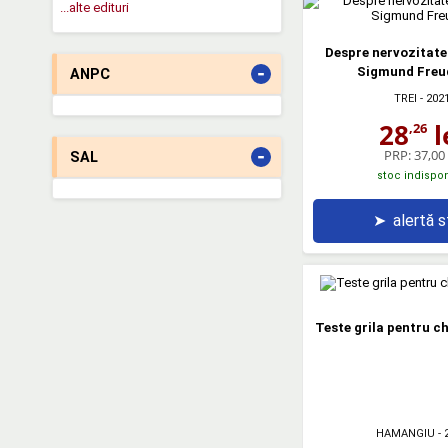
...alte edituri
Despre nervozitat
-
Sigmund Freud
ANPC
TREI
- 202
28
l
,26
-
PRP:
37,00 
SAL
stoc indispon
➤
alertă 
Teste grila pentru ch
HAMANGIU
- 