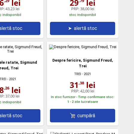
6
lei
29
lei
,29
,79
RP:
43,23 lei
PRP:
38,00 lei
c indisponibil
stoc indisponibil
alertă stoc
➤
alertă stoc
Despre fericire, Sigmund Freud,
ele ratate, Sigmund
Trei
reud, Trei
TREI
- 2021
TREI
- 2021
31
lei
,38
8
lei
,26
PRP:
42,00 lei
RP:
37,00 lei
In stoc furnizor - Timp confirmare stoc:
1 - 2 zile lucratoare
c indisponibil
cumpără
alertă stoc