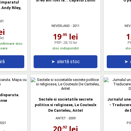
Si eu am fost la... Capatul Lumii
O pa
i imparatul
, Andy Riley,
021
NEVERLAND
- 2011
NEV
ei
19
lei
1
,95
lei
PRP:
28,10 lei
P
confirmare stoc:
atoare
stoc indisponibil
sto
ră
➤
alertă stoc
➤
 disparuta.
Sectele si societatile secrete
Jurnalul une
anse
politice si religioase, Le Couteulx
- Traducere
De Canteleu, Antet
de 
ANTET
- 2009
2021
PO
20
lei
,92