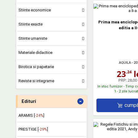
Stiinte economice
Prima mea enciclope
Stiinte exacte
editia a II
Stiinte umaniste
Materiale didactice
AQUILA
- 20
Birotica si papetarie
23
l
,24
PRP:
28,00 
Reviste si integrame
In stoc furnizor - Timp 
1 - 2 zile lucr
-
Edituri
cumpă
ARAMIS [
-24%
]
PRESTIGE [
-29%
]