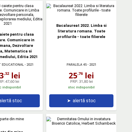
Bacalaureat 2022. Limba si
literatura romana. Toate
caiete pentru clasa
profilurile - toate filierele
are. Comunicare in
mana, Dezvoltare
a, Matematica si
mediului, Editia 2021
T EDUCATIONAL
- 2021
PARALELA 45
- 2021
3
lei
25
lei
,32
,76
RP:
47,60 lei
PRP:
31,80 lei
c indisponibil
stoc indisponibil
alertă stoc
➤
alertă stoc