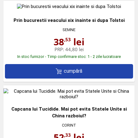
Prin bucurestii veacului xix inainte si dupa Tolstoi
SEMNE
38
lei
,53
PRP:
44,80 lei
In stoc furnizor - Timp confirmare stoc: 1 - 2 zile lucratoare
cumpără
Capcana lui Tucidide. Mai pot evita Statele Unite si
China razboiul?
CORINT
52
lei
,33