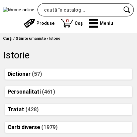
produse
0
Produse
Coș
Meniu
Cărţi
/
Stiinte umaniste
/
Istorie
Istorie
Dictionar
(57)
Personalitati
(461)
Tratat
(428)
Carti diverse
(1979)