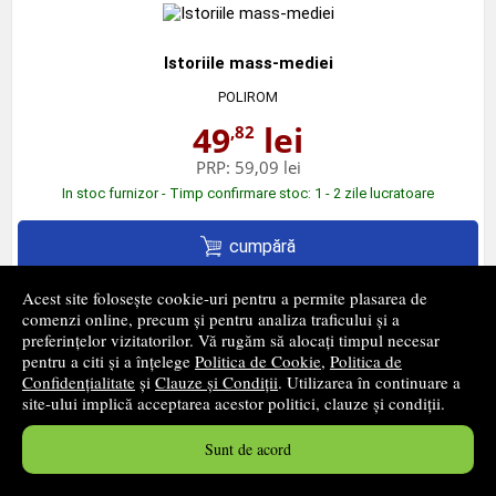
Istoriile mass-mediei
POLIROM
49
lei
,82
PRP:
59,09 lei
In stoc furnizor - Timp confirmare stoc: 1 - 2 zile lucratoare
cumpără
Acest site folosește cookie-uri pentru a permite plasarea de
comenzi online, precum și pentru analiza traficului și a
‹ pagina precedentă
pagina următoare ›
preferințelor vizitatorilor. Vă rugăm să alocați timpul necesar
pentru a citi și a înțelege
Politica de Cookie
,
Politica de
Confidențialitate
și
Clauze și Condiții
. Utilizarea în continuare a
1
...
7
8
9
...
29
site-ului implică acceptarea acestor politici, clauze și condiții.
337 - 384
din
1379
produse
Sunt de acord
Prețurile afișate includ TVA.