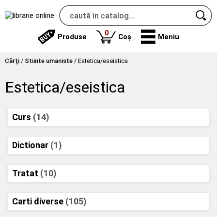
produse
0
Produse
Coș
Meniu
Cărţi
/
Stiinte umaniste
/
Estetica/eseistica
Estetica/eseistica
Curs
(14)
Dictionar
(1)
Tratat
(10)
Carti diverse
(105)