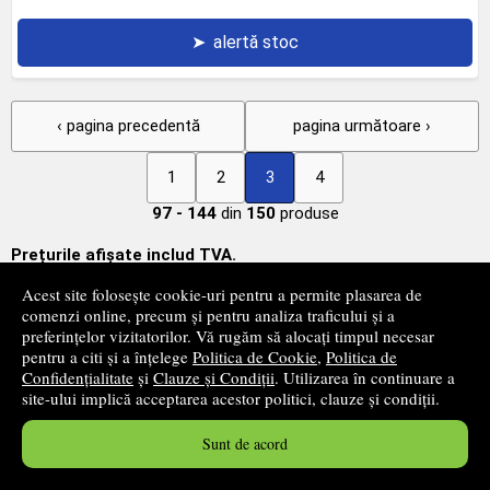
➤
alertă stoc
‹ pagina precedentă
pagina următoare ›
1
2
3
4
97 - 144
din
150
produse
Prețurile afișate includ TVA.
Acest site folosește cookie-uri pentru a permite plasarea de
Newsletter
comenzi online, precum și pentru analiza traficului și a
preferințelor vizitatorilor. Vă rugăm să alocați timpul necesar
Fii primul care află despre produsele noi și reducerile apărute
pentru a citi și a înțelege
Politica de Cookie
,
Politica de
pe site-ul nostru!
Confidențialitate
și
Clauze și Condiții
. Utilizarea în continuare a
site-ului implică acceptarea acestor politici, clauze și condiții.
Sunt de acord