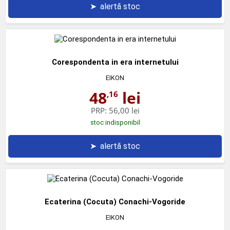
➤
alertă stoc
Corespondenta in era internetului
EIKON
48
lei
,16
PRP:
56,00 lei
stoc indisponibil
➤
alertă stoc
Ecaterina (Cocuta) Conachi-Vogoride
EIKON