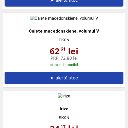
➤
alertă stoc
Caiete macedonskiene, volumul V
EIKON
62
lei
,61
PRP:
72,80 lei
stoc indisponibil
➤
alertă stoc
Iriza
EIKON
,17