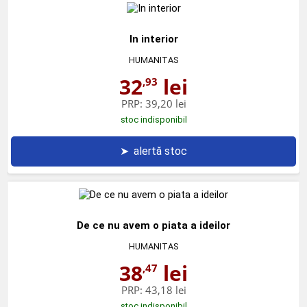
In interior
HUMANITAS
32
lei
,93
PRP:
39,20 lei
stoc indisponibil
➤
alertă stoc
De ce nu avem o piata a ideilor
HUMANITAS
38
lei
,47
PRP:
43,18 lei
stoc indisponibil