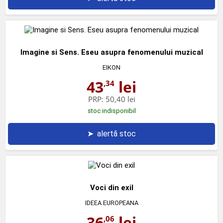
Imagine si Sens. Eseu asupra fenomenului muzical
EIKON
43
lei
,34
PRP:
50,40 lei
stoc indisponibil
➤
alertă stoc
Voci din exil
IDEEA EUROPEANA
36
lei
,06