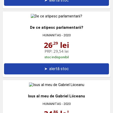
➤
alertă stoc
De ce atipesc parlamentarii?
HUMANITAS
- 2020
26
lei
,29
PRP:
29,54 lei
stoc indisponibil
➤
alertă stoc
Isus al meu de Gabriel Liiceanu
HUMANITAS
- 2020
,86