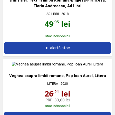
tranzitiei. Text in limba Romana-Engleza-Franceza,
Florin Andreescu, Ad Libri
AD LIBRI
- 2018
49
lei
,95
stoc indisponibil
➤
alertă stoc
Veghea asupra limbii romane, Pop Ioan Aurel, Litera
LITERA
- 2020
26
lei
,21
PRP:
33,60 lei
stoc indisponibil