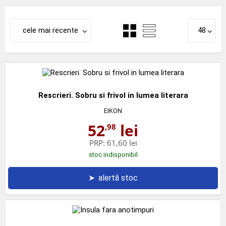
cele mai recente
48
Rescrieri. Sobru si frivol in lumea literara
EIKON
52
lei
,98
PRP:
61,60 lei
stoc indisponibil
➤
alertă stoc