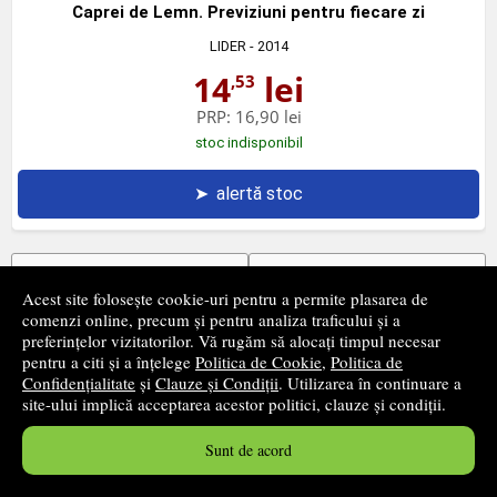
Caprei de Lemn. Previziuni pentru fiecare zi
LIDER
- 2014
14
lei
,53
PRP:
16,90 lei
stoc indisponibil
➤
alertă stoc
‹ pagina precedentă
pagina următoare ›
Acest site folosește cookie-uri pentru a permite plasarea de
comenzi online, precum și pentru analiza traficului și a
1
2
3
4
5
preferințelor vizitatorilor. Vă rugăm să alocați timpul necesar
pentru a citi și a înțelege
Politica de Cookie
,
Politica de
49 - 96
din
205
produse
Confidențialitate
și
Clauze și Condiții
. Utilizarea în continuare a
site-ului implică acceptarea acestor politici, clauze și condiții.
Prețurile afișate includ TVA.
Sunt de acord
Newsletter