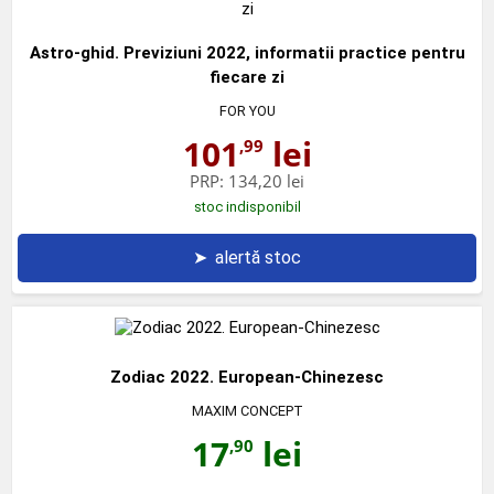
Astro-ghid. Previziuni 2022, informatii practice pentru
fiecare zi
FOR YOU
101
lei
,99
PRP:
134,20 lei
stoc indisponibil
➤
alertă stoc
Zodiac 2022. European-Chinezesc
MAXIM CONCEPT
17
lei
,90