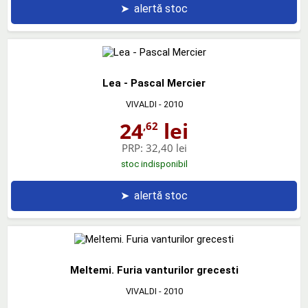
➤
alertă stoc
Lea - Pascal Mercier
VIVALDI
- 2010
24
lei
,62
PRP:
32,40 lei
stoc indisponibil
➤
alertă stoc
Meltemi. Furia vanturilor grecesti
VIVALDI
- 2010