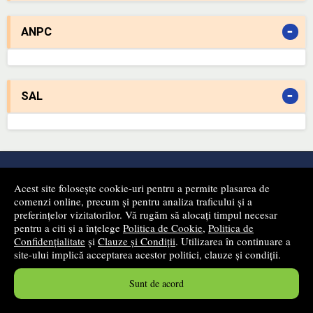
-
ANPC
-
SAL
Newsletter
Acest site folosește cookie-uri pentru a permite plasarea de
Fii primul care află despre produsele noi și reducerile apărute
comenzi online, precum și pentru analiza traficului și a
pe site-ul nostru!
preferințelor vizitatorilor. Vă rugăm să alocați timpul necesar
pentru a citi și a înțelege
Politica de Cookie
,
Politica de
Confidențialitate
și
Clauze și Condiții
. Utilizarea în continuare a
site-ului implică acceptarea acestor politici, clauze și condiții.
Sunt de acord