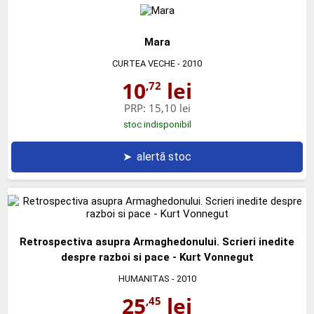
Mara
CURTEA VECHE
- 2010
10
lei
,72
PRP:
15,10 lei
stoc indisponibil
➤
alertă stoc
Retrospectiva asupra Armaghedonului. Scrieri inedite
despre razboi si pace - Kurt Vonnegut
HUMANITAS
- 2010
25
lei
,45