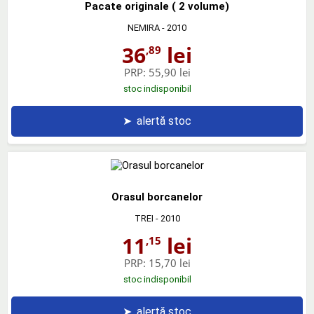
Pacate originale ( 2 volume)
NEMIRA
- 2010
36
lei
,89
PRP:
55,90 lei
stoc indisponibil
➤
alertă stoc
Orasul borcanelor
TREI
- 2010
11
lei
,15
PRP:
15,70 lei
stoc indisponibil
➤
alertă stoc