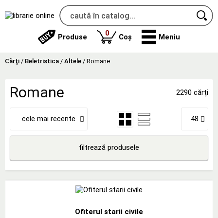
produse
0
Produse
Coș
Meniu
Cărţi
/
Beletristica
/
Altele
/
Romane
Romane
2290 cărți
cele mai recente
48
filtrează produsele
Ofiterul starii civile