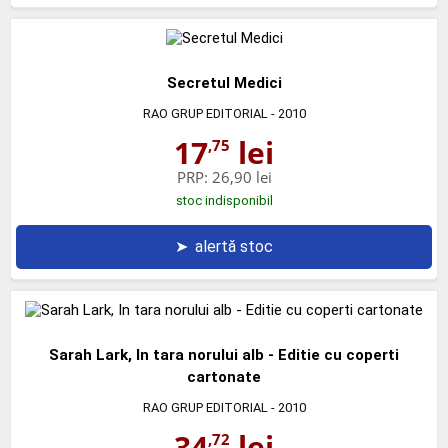
Secretul Medici
RAO GRUP EDITORIAL
- 2010
17
lei
,75
PRP:
26,90 lei
stoc indisponibil
➤
alertă stoc
Sarah Lark, In tara norului alb - Editie cu coperti
cartonate
RAO GRUP EDITORIAL
- 2010
34
lei
,72