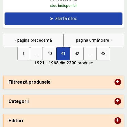
stoc indisponibil
➤
alertă stoc
‹ pagina precedentă
pagina următoare ›
1
...
40
41
42
...
48
1921 - 1968
din
2290
produse
+
Filtrează produsele
+
Categorii
+
Edituri