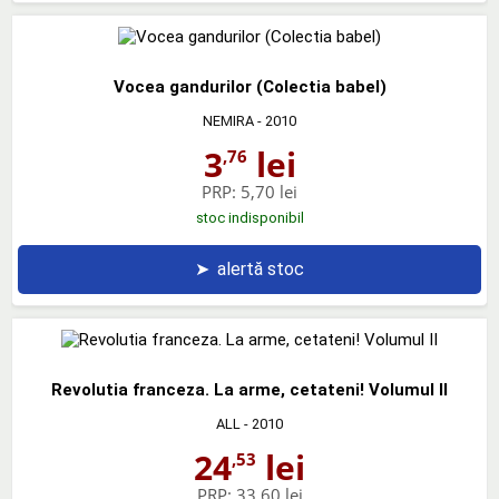
Vocea gandurilor (Colectia babel)
NEMIRA
- 2010
3
lei
,76
PRP:
5,70 lei
stoc indisponibil
➤
alertă stoc
Revolutia franceza. La arme, cetateni! Volumul II
ALL
- 2010
24
lei
,53
PRP:
33,60 lei