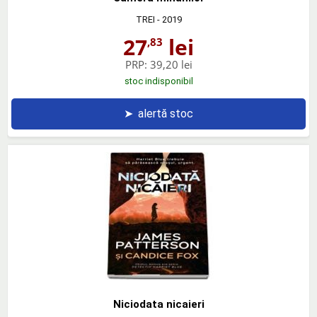
TREI
- 2019
27
lei
,83
PRP:
39,20 lei
stoc indisponibil
➤
alertă stoc
Niciodata nicaieri