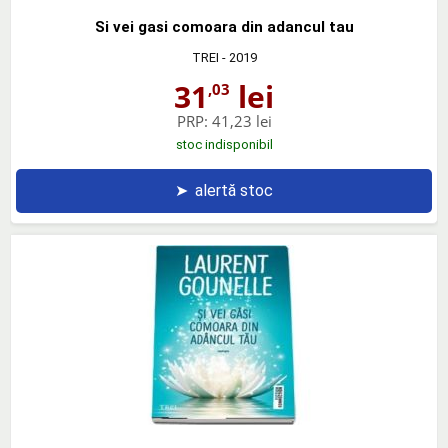
Si vei gasi comoara din adancul tau
TREI
- 2019
31
lei
,03
PRP:
41,23 lei
stoc indisponibil
➤
alertă stoc