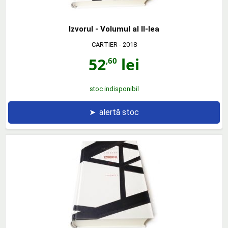
Izvorul - Volumul al II-lea
CARTIER
- 2018
52
lei
,60
stoc indisponibil
➤
alertă stoc