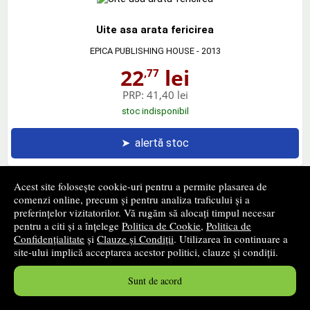
Uite asa arata fericirea
EPICA PUBLISHING HOUSE
- 2013
22
lei
,77
PRP:
41,40 lei
stoc indisponibil
➤
alertă stoc
Acest site folosește cookie-uri pentru a permite plasarea de
comenzi online, precum și pentru analiza traficului și a
preferințelor vizitatorilor. Vă rugăm să alocați timpul necesar
Nouasprezece minute
pentru a citi și a înțelege
Politica de Cookie
,
Politica de
Confidențialitate
și
Clauze și Condiții
. Utilizarea în continuare a
LITERA
- 2019
site-ului implică acceptarea acestor politici, clauze și condiții.
43
lei
,60
Sunt de acord
PRP:
55,90 lei
stoc indisponibil