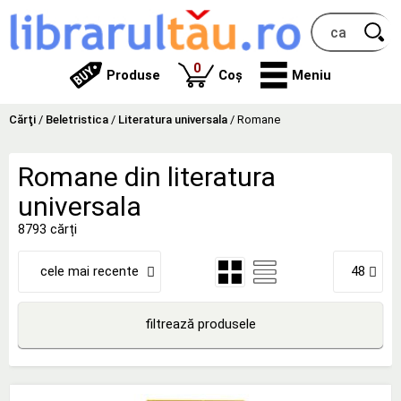
produse
0
Produse
Coș
Meniu
Cărţi
/
Beletristica
/
Literatura universala
/
Romane
Romane din literatura
universala
8793 cărți
cele mai recente
48
filtrează produsele