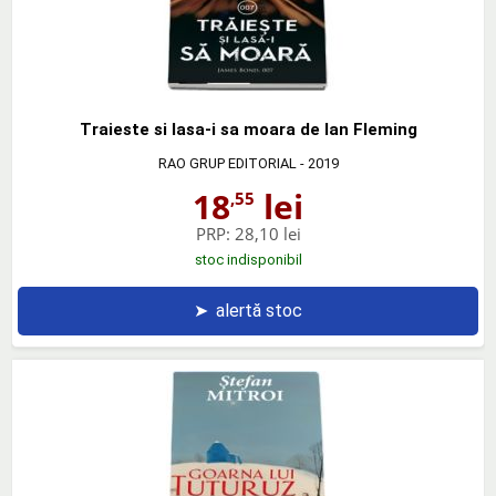
Traieste si lasa-i sa moara de Ian Fleming
RAO GRUP EDITORIAL
- 2019
18
lei
,55
PRP:
28,10 lei
stoc indisponibil
➤
alertă stoc