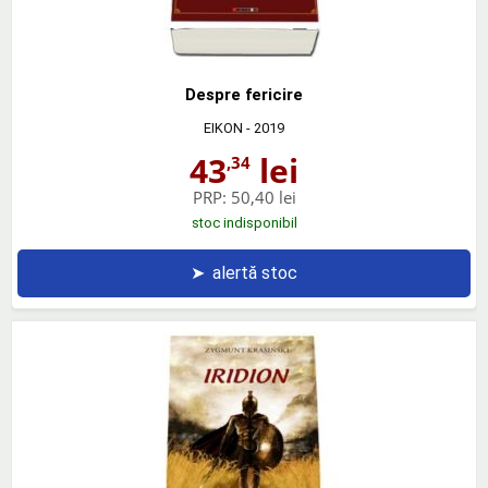
Despre fericire
EIKON
- 2019
43
lei
,34
PRP:
50,40 lei
stoc indisponibil
➤
alertă stoc