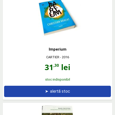
Imperium
CARTIER
- 2016
31
lei
,30
stoc indisponibil
➤
alertă stoc