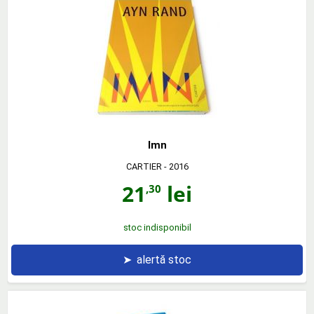
Imn
CARTIER
- 2016
21
lei
,30
stoc indisponibil
➤
alertă stoc