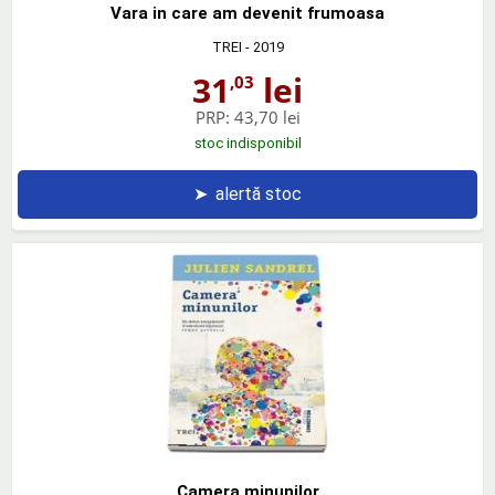
Vara in care am devenit frumoasa
TREI
- 2019
31
lei
,03
PRP:
43,70 lei
stoc indisponibil
➤
alertă stoc
Camera minunilor