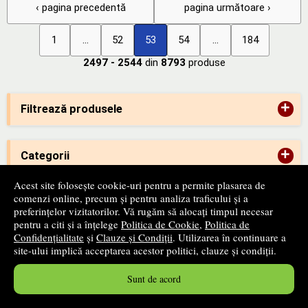
‹ pagina precedentă
pagina următoare ›
1
...
52
53
54
...
184
2497 - 2544
din
8793
produse
+
Filtrează produsele
+
Categorii
Acest site folosește cookie-uri pentru a permite plasarea de
comenzi online, precum și pentru analiza traficului și a
+
Edituri
preferințelor vizitatorilor. Vă rugăm să alocați timpul necesar
pentru a citi și a înțelege
Politica de Cookie
,
Politica de
Confidențialitate
și
Clauze și Condiții
. Utilizarea în continuare a
-
ANPC
site-ului implică acceptarea acestor politici, clauze și condiții.
Sunt de acord