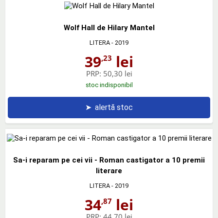
Wolf Hall de Hilary Mantel
LITERA
- 2019
39
lei
,23
PRP:
50,30 lei
stoc indisponibil
➤
alertă stoc
Sa-i reparam pe cei vii - Roman castigator a 10 premii
literare
LITERA
- 2019
34
lei
,87
PRP:
44,70 lei