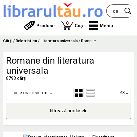
produse
0
Produse
Coș
Meniu
Cărţi
/
Beletristica
/
Literatura universala
/
Romane
Romane din literatura
universala
8793 cărți
cele mai recente
48
filtrează produsele