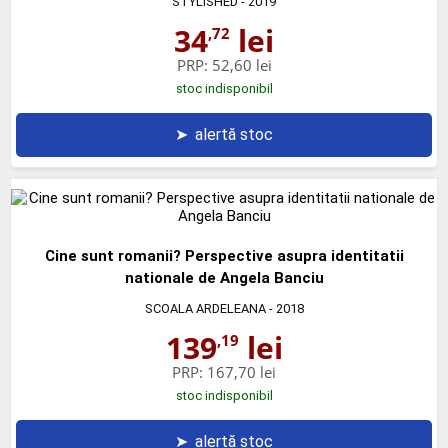
STYLISHED
- 2019
34
lei
,72
PRP:
52,60 lei
stoc indisponibil
➤
alertă stoc
Cine sunt romanii? Perspective asupra identitatii
nationale de Angela Banciu
SCOALA ARDELEANA
- 2018
139
lei
,19
PRP:
167,70 lei
stoc indisponibil
➤
alertă stoc