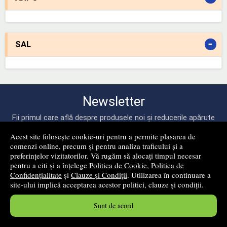
-
SAL
Newsletter
Fii primul care află despre produsele noi și reducerile apărute
pe site-ul nostru!
Acest site folosește cookie-uri pentru a permite plasarea de
comenzi online, precum și pentru analiza traficului și a
preferințelor vizitatorilor. Vă rugăm să alocați timpul necesar
pentru a citi și a înțelege
Politica de Cookie
,
Politica de
Confidențialitate
și
Clauze și Condiții
. Utilizarea în continuare a
site-ului implică acceptarea acestor politici, clauze și condiții.
Sunt de acord
mă abonez!