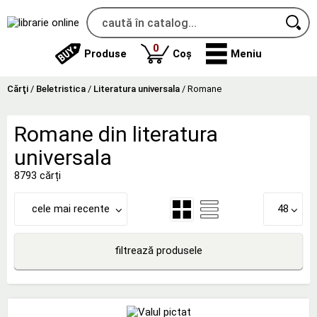
produse
0
Produse
Coș
Meniu
Cărţi
/
Beletristica
/
Literatura universala
/
Romane
Romane din literatura
universala
8793 cărți
cele mai recente
48
filtrează produsele