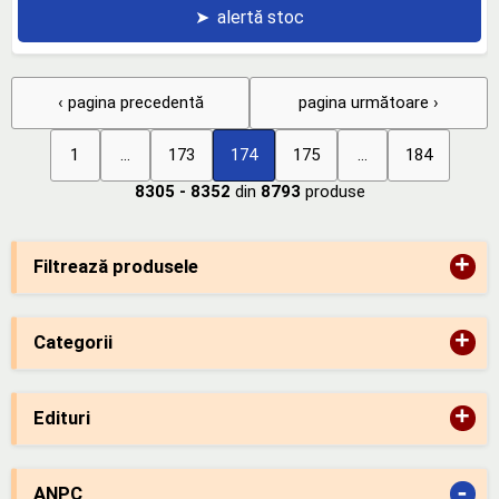
➤
alertă stoc
‹ pagina precedentă
pagina următoare ›
1
...
173
174
175
...
184
8305 - 8352
din
8793
produse
+
Filtrează produsele
+
Categorii
+
Edituri
-
ANPC