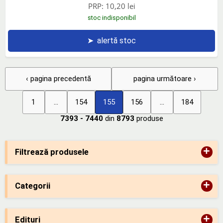
PRP:
10,20 lei
stoc indisponibil
➤
alertă stoc
‹ pagina precedentă
pagina următoare ›
1
...
154
155
156
...
184
7393 - 7440
din
8793
produse
+
Filtrează produsele
+
Categorii
+
Edituri