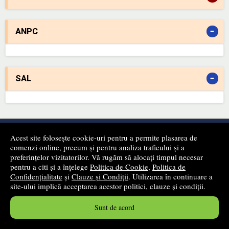
-
ANPC
-
SAL
Newsletter
Acest site folosește cookie-uri pentru a permite plasarea de
comenzi online, precum și pentru analiza traficului și a
Fii primul care află despre produsele noi și reducerile apărute
preferințelor vizitatorilor. Vă rugăm să alocați timpul necesar
pe site-ul nostru!
pentru a citi și a înțelege
Politica de Cookie
,
Politica de
Confidențialitate
și
Clauze și Condiții
. Utilizarea în continuare a
site-ului implică acceptarea acestor politici, clauze și condiții.
Sunt de acord