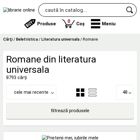
produse
0
Produse
Coș
Meniu
Cărţi
/
Beletristica
/
Literatura universala
/
Romane
Romane din literatura
universala
8793 cărți
cele mai recente
48
filtrează produsele