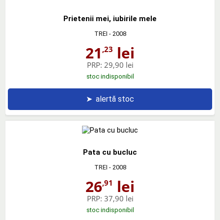
Prietenii mei, iubirile mele
TREI
- 2008
21
lei
,23
PRP:
29,90 lei
stoc indisponibil
➤
alertă stoc
Pata cu bucluc
TREI
- 2008
26
lei
,91
PRP:
37,90 lei
stoc indisponibil