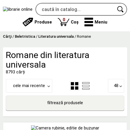
produse
0
Produse
Coș
Meniu
Cărţi
/
Beletristica
/
Literatura universala
/
Romane
Romane din literatura
universala
8793 cărți
cele mai recente
48
filtrează produsele