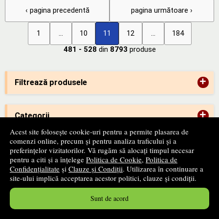
‹ pagina precedentă
pagina următoare ›
1
...
10
11
12
...
184
481 - 528
din
8793
produse
+
Filtrează produsele
+
Categorii
Acest site folosește cookie-uri pentru a permite plasarea de
comenzi online, precum și pentru analiza traficului și a
+
Edituri
preferințelor vizitatorilor. Vă rugăm să alocați timpul necesar
pentru a citi și a înțelege
Politica de Cookie
,
Politica de
Confidențialitate
și
Clauze și Condiții
. Utilizarea în continuare a
site-ului implică acceptarea acestor politici, clauze și condiții.
-
ANPC
Sunt de acord