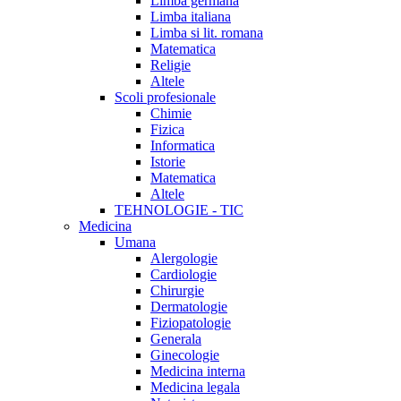
Limba germana
Limba italiana
Limba si lit. romana
Matematica
Religie
Altele
Scoli profesionale
Chimie
Fizica
Informatica
Istorie
Matematica
Altele
TEHNOLOGIE - TIC
Medicina
Umana
Alergologie
Cardiologie
Chirurgie
Dermatologie
Fiziopatologie
Generala
Ginecologie
Medicina interna
Medicina legala