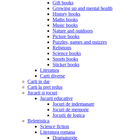
Gift books
Growing up and mental health
History books
Maths books
Music books
Nature and outdoors
Picture books
Puzzles, games and quizzes
Religions
Science books
Sports books
Sticker books
Literatura
Carti diverse
Carti in dar
Carti la pret redus
Jucarii si jocuri
Jucarii educative
Jocuri de indemanare
Jocuri de memorie
Jocurii de logica
Beletristica
Science fiction
Literatura romana
Dramaturgie