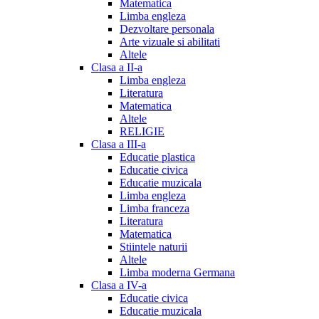
Matematica
Limba engleza
Dezvoltare personala
Arte vizuale si abilitati
Altele
Clasa a II-a
Limba engleza
Literatura
Matematica
Altele
RELIGIE
Clasa a III-a
Educatie plastica
Educatie civica
Educatie muzicala
Limba engleza
Limba franceza
Literatura
Matematica
Stiintele naturii
Altele
Limba moderna Germana
Clasa a IV-a
Educatie civica
Educatie muzicala