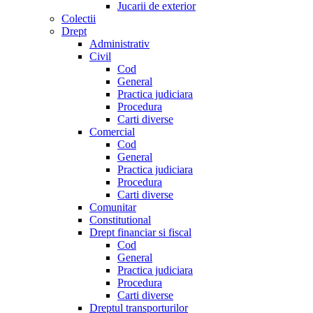
Jucarii de exterior
Colectii
Drept
Administrativ
Civil
Cod
General
Practica judiciara
Procedura
Carti diverse
Comercial
Cod
General
Practica judiciara
Procedura
Carti diverse
Comunitar
Constitutional
Drept financiar si fiscal
Cod
General
Practica judiciara
Procedura
Carti diverse
Dreptul transporturilor