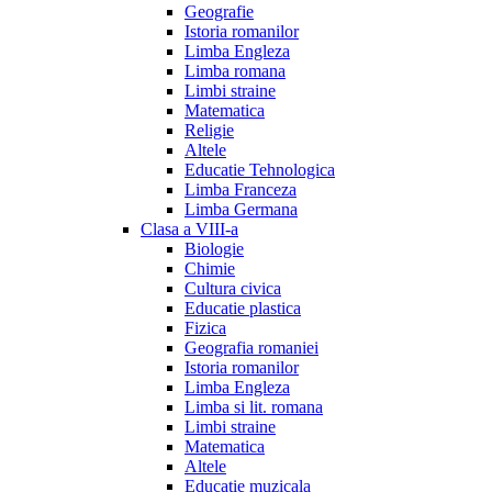
Geografie
Istoria romanilor
Limba Engleza
Limba romana
Limbi straine
Matematica
Religie
Altele
Educatie Tehnologica
Limba Franceza
Limba Germana
Clasa a VIII-a
Biologie
Chimie
Cultura civica
Educatie plastica
Fizica
Geografia romaniei
Istoria romanilor
Limba Engleza
Limba si lit. romana
Limbi straine
Matematica
Altele
Educatie muzicala