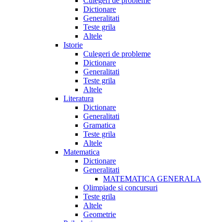
Culegeri de probleme
Dictionare
Generalitati
Teste grila
Altele
Istorie
Culegeri de probleme
Dictionare
Generalitati
Teste grila
Altele
Literatura
Dictionare
Generalitati
Gramatica
Teste grila
Altele
Matematica
Dictionare
Generalitati
MATEMATICA GENERALA
Olimpiade si concursuri
Teste grila
Altele
Geometrie