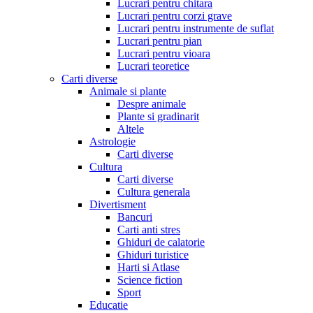
Lucrari pentru chitara
Lucrari pentru corzi grave
Lucrari pentru instrumente de suflat
Lucrari pentru pian
Lucrari pentru vioara
Lucrari teoretice
Carti diverse
Animale si plante
Despre animale
Plante si gradinarit
Altele
Astrologie
Carti diverse
Cultura
Carti diverse
Cultura generala
Divertisment
Bancuri
Carti anti stres
Ghiduri de calatorie
Ghiduri turistice
Harti si Atlase
Science fiction
Sport
Educatie