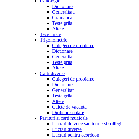
Psihologie
Dictionare
Generalitati
Gramatica
Teste grila
Altele
Teze unice
Trigonometrie
Culegeri de probleme
Dictionare
Generalitati
Teste grila
Altele
Carti diverse
Culegeri de probleme
Dictionare
Generalitati
Teste grila
Altele
Caiete de vacanta
Diplome scolare
Partituri si carti muzicale
Lucrari de voce sau teorie si solfegii
Lucrari diverse
Lucrari pentru acordeon