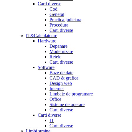
Carti diverse
Cod
General
Practica judiciara
Procedura
Carti diverse
IT&Calculatoare
Hardware
Depanare
Modernizare
Retele
Carti diverse
Software
Baze de date
CAD & grafica
Design web
Internet
Limbaje de programare
Office
Sisteme de operare
Carti diverse
Carti diverse
IT
Carti diverse
Limbi straine