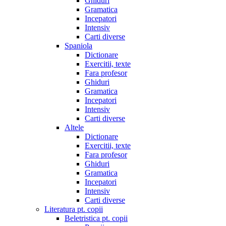
Ghiduri
Gramatica
Incepatori
Intensiv
Carti diverse
Spaniola
Dictionare
Exercitii, texte
Fara profesor
Ghiduri
Gramatica
Incepatori
Intensiv
Carti diverse
Altele
Dictionare
Exercitii, texte
Fara profesor
Ghiduri
Gramatica
Incepatori
Intensiv
Carti diverse
Literatura pt. copii
Beletristica pt. copii