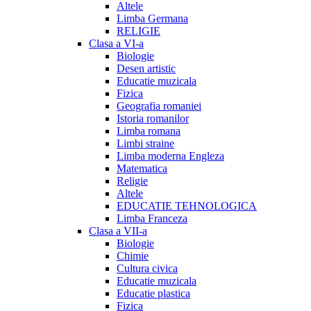
Altele
Limba Germana
RELIGIE
Clasa a VI-a
Biologie
Desen artistic
Educatie muzicala
Fizica
Geografia romaniei
Istoria romanilor
Limba romana
Limbi straine
Limba moderna Engleza
Matematica
Religie
Altele
EDUCATIE TEHNOLOGICA
Limba Franceza
Clasa a VII-a
Biologie
Chimie
Cultura civica
Educatie muzicala
Educatie plastica
Fizica