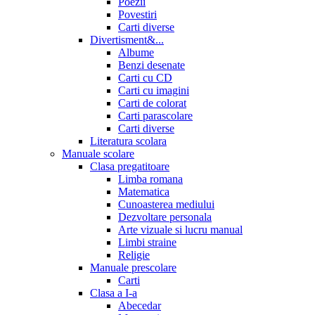
Poezii
Povestiri
Carti diverse
Divertisment&...
Albume
Benzi desenate
Carti cu CD
Carti cu imagini
Carti de colorat
Carti parascolare
Carti diverse
Literatura scolara
Manuale scolare
Clasa pregatitoare
Limba romana
Matematica
Cunoasterea mediului
Dezvoltare personala
Arte vizuale si lucru manual
Limbi straine
Religie
Manuale prescolare
Carti
Clasa a I-a
Abecedar