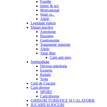
Familie
Iubire & sex
Motivational
Stiati ca...
Altele
Legislatie rutiera
Sfaturi practice
Astrologie
Bussines
Gastronomie
Tratamente naturiste
Altele
Timp liber
Carti anti stres
Spiritualitate
Diverse-mitologie
Ezoteric
Religie
Yoga
Carti de Craciun
Carti diverse
SPORT
Carti diverse
GHIDURI TURISTICE SI CALATORIE
JUCARII SI JOCURI