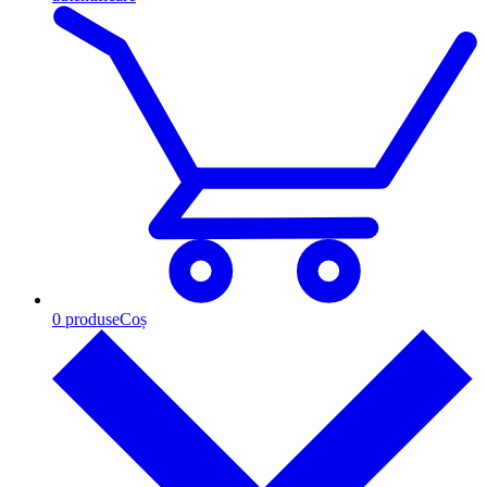
0
produse
Coș