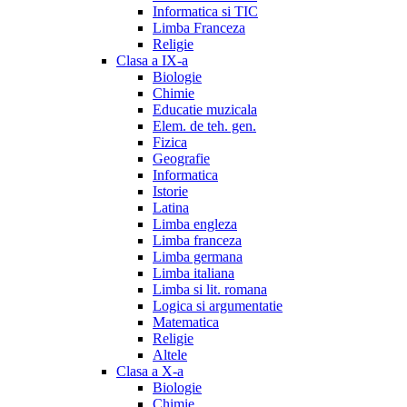
Informatica si TIC
Limba Franceza
Religie
Clasa a IX-a
Biologie
Chimie
Educatie muzicala
Elem. de teh. gen.
Fizica
Geografie
Informatica
Istorie
Latina
Limba engleza
Limba franceza
Limba germana
Limba italiana
Limba si lit. romana
Logica si argumentatie
Matematica
Religie
Altele
Clasa a X-a
Biologie
Chimie