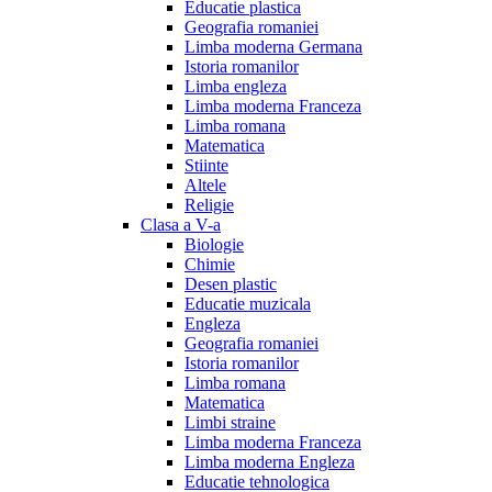
Educatie plastica
Geografia romaniei
Limba moderna Germana
Istoria romanilor
Limba engleza
Limba moderna Franceza
Limba romana
Matematica
Stiinte
Altele
Religie
Clasa a V-a
Biologie
Chimie
Desen plastic
Educatie muzicala
Engleza
Geografia romaniei
Istoria romanilor
Limba romana
Matematica
Limbi straine
Limba moderna Franceza
Limba moderna Engleza
Educatie tehnologica