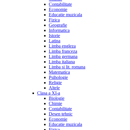
Contabilitate
Economie
Educatie muzicala
Fizica
Geografie
Informatica
Istorie
Latina
Limba engleza
Limba franceza
Limba germana
Limba italiana
Limba si lit. romana
Matematica
Psihologie
Religie
Altele
Clasa a XI-a
Biologie
Chimie
Contabilitate
Desen tehnic
Economie
Educatie muzicala
Fizica