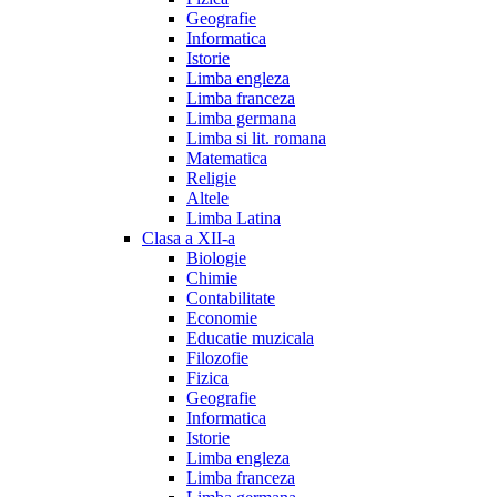
Geografie
Informatica
Istorie
Limba engleza
Limba franceza
Limba germana
Limba si lit. romana
Matematica
Religie
Altele
Limba Latina
Clasa a XII-a
Biologie
Chimie
Contabilitate
Economie
Educatie muzicala
Filozofie
Fizica
Geografie
Informatica
Istorie
Limba engleza
Limba franceza