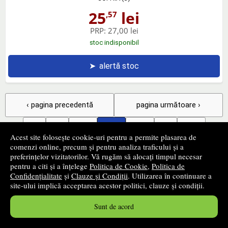
25
lei
,57
PRP:
27,00 lei
stoc indisponibil
➤
alertă stoc
‹ pagina precedentă
pagina următoare ›
1
...
120
121
122
...
141
Acest site folosește cookie-uri pentru a permite plasarea de
5761 - 5808
din
6727
produse
comenzi online, precum și pentru analiza traficului și a
preferințelor vizitatorilor. Vă rugăm să alocați timpul necesar
pentru a citi și a înțelege
Politica de Cookie
,
Politica de
Confidențialitate
și
Clauze și Condiții
. Utilizarea în continuare a
+
Filtrează produsele
site-ului implică acceptarea acestor politici, clauze și condiții.
Sunt de acord
+
Categorii