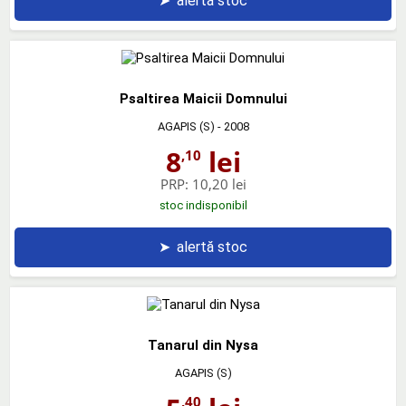
➤
alertă stoc
Psaltirea Maicii Domnului
AGAPIS (S)
- 2008
8
lei
,10
PRP:
10,20 lei
stoc indisponibil
➤
alertă stoc
Tanarul din Nysa
AGAPIS (S)
,40