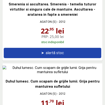
Smerenia si ascultarea. Smerenia - temelia tuturor
virtutilor si singura cale de mantuire. Ascultarea -
aratarea in fapte a smereniei
AGATON (S)
- 2012
22
lei
,95
PRP:
25,00 lei
stoc indisponibil
➤
alertă stoc
Duhul lumesc. Cum scapam de grijile lumii. Grija pentru
mantuirea sufletului
AGATON (S)
- 2012
11
lei
,70