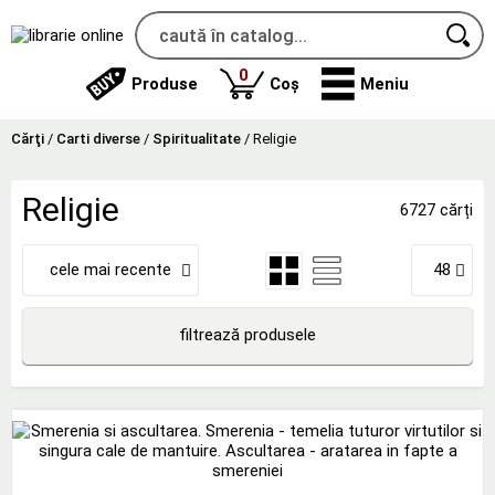
produse
0
Produse
Coș
Meniu
Cărţi
/
Carti diverse
/
Spiritualitate
/
Religie
Religie
6727 cărți
cele mai recente
48
filtrează produsele