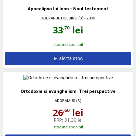
Apocalipsa lui Ioan - Noul testament
ADEVARUL HOLDING (S)
- 2009
33
lei
,70
stoc indisponibil
➤
alertă stoc
Ortodoxie si evanghelism. Trei perspective
ADORAMUS (S)
26
lei
,60
PRP:
31,30 lei
stoc indisponibil