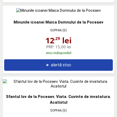
Minunile icoanei Maica Domnului de la Poceaev
SOPHIA (S)
12
lei
,29
PRP:
15,00 lei
stoc indisponibil
➤
alertă stoc
Sfantul Iov de la Poceaev. Viata. Cuvinte de invatatura.
Acatistul
SOPHIA (S)