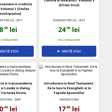
Cuvinte si invataturi. Volumul 3
unoastere in credinta
(Efrem Sirul)
 Volumul 1 (Stefan
nostopoulos)
ESTIRE (S)
- 2011
BUNAVESTIRE (S)
- 2013
8
lei
24
lei
,00
,00
c indisponibil
stoc indisponibil
alertă stoc
➤
alertă stoc
ta si transcendenta.
Introducere in Noul Testament.
i Lossky in dialog
De la Isus la Evanghelii si la
rinitatea Divina
Faptele Apostolilor
ERSITARA
- 2009
UNIVERSITARA
0
lei
17
lei
,44
,86