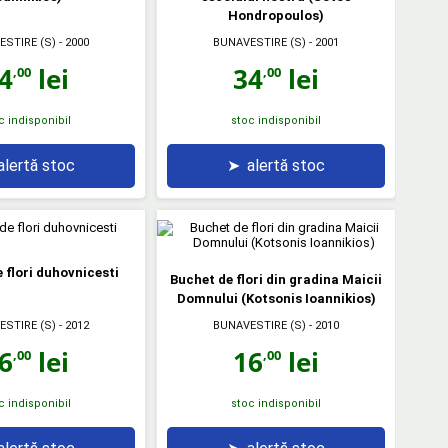
Hondropoulos)
ESTIRE (S)
- 2000
BUNAVESTIRE (S)
- 2001
4
lei
34
lei
,00
,00
c indisponibil
stoc indisponibil
alertă stoc
➤
alertă stoc
 flori duhovnicesti
Buchet de flori din gradina Maicii
Domnului (Kotsonis Ioannikios)
ESTIRE (S)
- 2012
BUNAVESTIRE (S)
- 2010
6
lei
16
lei
,00
,00
c indisponibil
stoc indisponibil