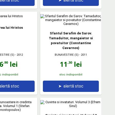
alertă stoc
➤
alertă stoc
ea lui Hristos
Sfantul Serafim de Sarov.
Tamaduitor, mangaietor si
povatuitor (Constantine
Cavarnos)
ESTIRE (S)
- 2012
BUNAVESTIRE (S)
- 2011
6
lei
11
lei
,90
,30
c indisponibil
stoc indisponibil
alertă stoc
➤
alertă stoc