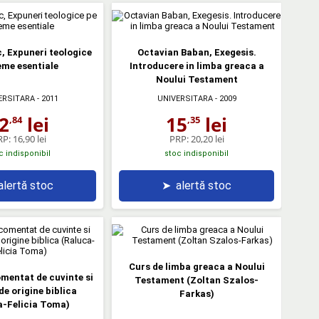
, Expuneri teologice
Octavian Baban, Exegesis.
eme esentiale
Introducere in limba greaca a
Noului Testament
ERSITARA
- 2011
UNIVERSITARA
- 2009
2
lei
15
lei
,84
,35
RP:
16,90 lei
PRP:
20,20 lei
c indisponibil
stoc indisponibil
alertă stoc
➤
alertă stoc
Curs de limba greaca a Noului
mentat de cuvinte si
Testament (Zoltan Szalos-
de origine biblica
Farkas)
a-Felicia Toma)