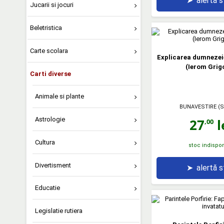
➤
alertă 
Jucarii si jocuri
Beletristica
Carte scolara
Explicarea dumnezeies
(Ierom Grigo
Carti diverse
Animale si plante
BUNAVESTIRE (S
Astrologie
27
l
,00
Cultura
stoc indispon
Divertisment
➤
alertă 
Educatie
Legislatie rutiera