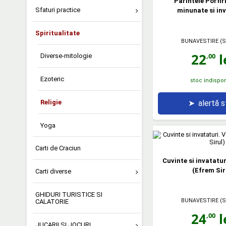
Parintele Porfir
Sfaturi practice
minunate si in
Spiritualitate
BUNAVESTIRE (S
22
l
,00
Diverse-mitologie
Ezoteric
stoc indispon
Religie
➤
alertă 
Yoga
Carti de Craciun
Cuvinte si invatatur
(Efrem Sir
Carti diverse
GHIDURI TURISTICE SI
BUNAVESTIRE (S
CALATORIE
24
l
,00
JUCARII SI JOCURI