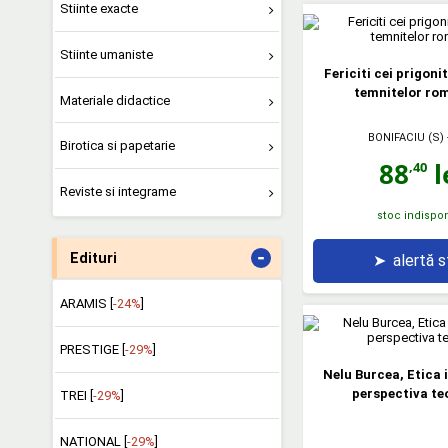
Stiinte exacte
Stiinte umaniste
Fericiti cei prigonit
temnitelor ro
Materiale didactice
BONIFACIU (S)
Birotica si papetarie
88
l
,40
Reviste si integrame
stoc indispon
-
Edituri
➤
alertă 
ARAMIS [
-24%
]
PRESTIGE [
-29%
]
Nelu Burcea, Etica i
perspectiva te
TREI [
-29%
]
NATIONAL [
-29%
]