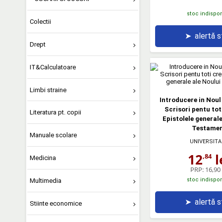
stoc indispon
Colectii
➤
alertă 
Drept
IT&Calculatoare
Limbi straine
Introducere in Nou
Scrisori pentu toti
Literatura pt. copii
Epistolele generale
Testame
Manuale scolare
UNIVERSITA
12
l
,84
Medicina
PRP:
16,90 
stoc indispon
Multimedia
➤
alertă 
Stiinte economice