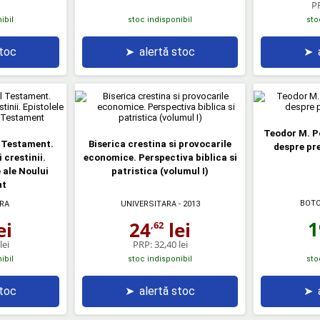
P
ibil
stoc indisponibil
sto
stoc
➤
alertă stoc
➤
Teodor M. Po
l Testament.
Biserica crestina si provocarile
despre pre
 crestinii.
economice. Perspectiva biblica si
 ale Noului
patristica (volumul I)
nt
BOTO
RA
UNIVERSITARA
- 2013
1
ei
24
lei
,62
lei
PRP:
32,40 lei
ibil
stoc indisponibil
sto
stoc
➤
alertă stoc
➤