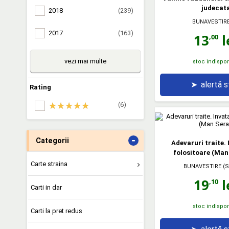
judecat
2018
(239)
BUNAVESTIRE
2017
(163)
13
l
,00
vezi mai multe
stoc indispon
➤
alertă 
Rating
(6)
-
Categorii
Adevaruri traite. 
folositoare (Man
Carte straina
BUNAVESTIRE (S
19
l
,10
Carti in dar
stoc indispon
Carti la pret redus