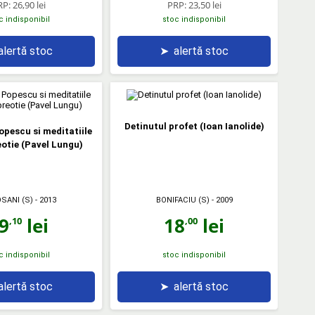
RP:
26,90 lei
PRP:
23,50 lei
c indisponibil
stoc indisponibil
alertă stoc
➤
alertă stoc
Detinutul profet (Ioan Ianolide)
pescu si meditatiile
otie (Pavel Lungu)
SANI (S)
- 2013
BONIFACIU (S)
- 2009
9
lei
18
lei
,10
,00
c indisponibil
stoc indisponibil
alertă stoc
➤
alertă stoc