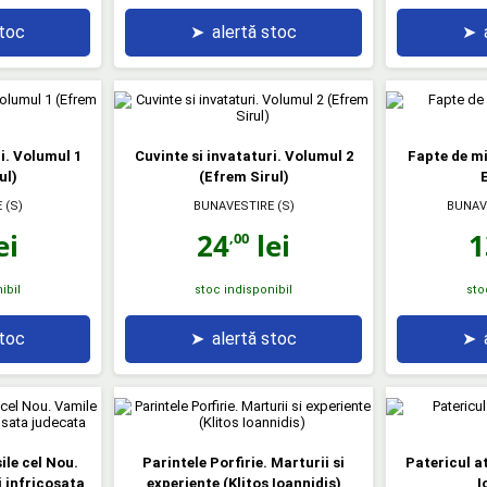
stoc
➤
alertă stoc
➤
i. Volumul 1
Cuvinte si invataturi. Volumul 2
Fapte de mi
ul)
(Efrem Sirul)
E
 (S)
BUNAVESTIRE (S)
BUNAV
ei
24
lei
1
,00
ibil
stoc indisponibil
sto
stoc
➤
alertă stoc
➤
ile cel Nou.
Parintele Porfirie. Marturii si
Patericul a
 infricosata
experiente (Klitos Ioannidis)
I