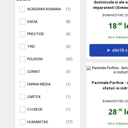
duminicale si ale s
imparatesti (Sime
ACADEMIA ROMANA
(1)
BUNAVESTIRE (S
DACIA
(8)
18
l
,00
PRESTIGE
(6)
stoc indispon
TREI
(2)
➤
alertă 
POLIROM
(93)
CORINT
(3)
Parintele Porfirie -
FARMA MEDIA
(1)
sfaturi si ind
CARTEX
(1)
BUNAVESTIRE (S
28
l
C.H.BECK
(1)
,10
HUMANITAS
(77)
stoc indispon