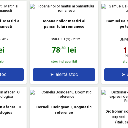
i. Martiri ai
Icoana noilor martiri ai
Samuel Balc
manesti
pamantului romanesc
pe t
- 2012
BONIFACIU (S)
- 2012
UNIV
ei
78
lei
1
,30
P
ibil
stoc indisponibil
sto
stoc
➤
alertă stoc
➤
n afaceri. O
Corneliu Boingeanu, Dogmatic
Dictionar co
ologica
reference
expresii 
(Raluc