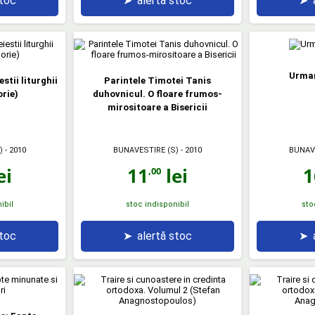
stoc
➤
alertă stoc
➤
Urmar
tii liturghii
Parintele Timotei Tanis
rie)
duhovnicul. O floare frumos-
mirositoare a Bisericii
)
- 2010
BUNAVESTIRE (S)
- 2010
BUNAV
ei
11
lei
1
,00
ibil
stoc indisponibil
sto
stoc
➤
alertă stoc
➤