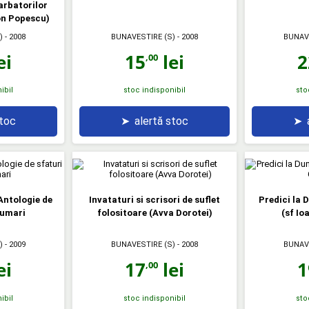
arbatorilor
on Popescu)
)
- 2008
BUNAVESTIRE (S)
- 2008
BUNAV
ei
15
lei
2
,00
ibil
stoc indisponibil
sto
stoc
➤
alertă stoc
➤
 Antologie de
Invataturi si scrisori de suflet
Predici la 
rumari
folositoare (Avva Dorotei)
(sf Io
)
- 2009
BUNAVESTIRE (S)
- 2008
BUNAV
ei
17
lei
1
,00
ibil
stoc indisponibil
sto