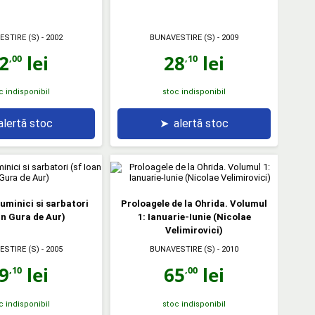
ESTIRE (S)
- 2002
BUNAVESTIRE (S)
- 2009
2
lei
28
lei
,00
,10
c indisponibil
stoc indisponibil
alertă stoc
➤
alertă stoc
Duminici si sarbatori
Proloagele de la Ohrida. Volumul
an Gura de Aur)
1: Ianuarie-Iunie (Nicolae
Velimirovici)
ESTIRE (S)
- 2005
BUNAVESTIRE (S)
- 2010
9
lei
65
lei
,10
,00
c indisponibil
stoc indisponibil