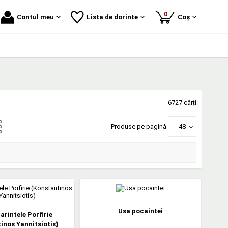
produse
0
Contul meu
Lista de dorinte
Coș
6727 cărți
Produse pe pagină
48
Usa pocaintei
arintele Porfirie
inos Yannitsiotis)