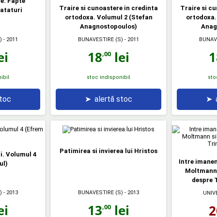
ie: Fapte
Traire si cunoastere in credinta
Traire si c
vataturi
ortodoxa. Volumul 2 (Stefan
ortodoxa.
Anagnostopoulos)
Anag
)
- 2011
BUNAVESTIRE (S)
- 2011
BUNAV
ei
18
lei
1
,00
ibil
stoc indisponibil
sto
stoc
➤
alertă stoc
➤
Patimirea si invierea lui Hristos
i. Volumul 4
Intre imanen
ul)
Moltmann s
despre T
)
- 2013
BUNAVESTIRE (S)
- 2013
UNIV
ei
13
lei
2
,00