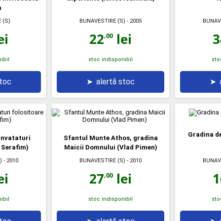
a
 (S)
BUNAVESTIRE (S)
- 2005
BUNAV
ei
22
lei
3
,00
ibil
stoc indisponibil
sto
stoc
➤
alertă stoc
➤
Gradina de
Invataturi
Sfantul Munte Athos, gradina
 Serafim)
Maicii Domnului (Vlad Pimen)
)
- 2010
BUNAVESTIRE (S)
- 2010
BUNAV
ei
27
lei
1
,00
ibil
stoc indisponibil
sto