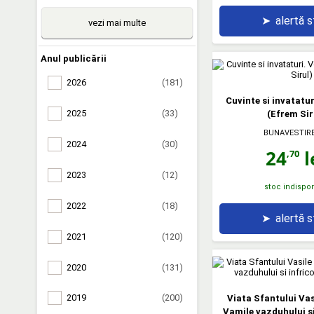
➤
alertă 
vezi mai multe
Anul publicării
2026
(181)
Cuvinte si invatatur
2025
(33)
(Efrem Sir
BUNAVESTIRE
2024
(30)
24
l
,70
2023
(12)
stoc indispon
2022
(18)
➤
alertă 
2021
(120)
2020
(131)
2019
(200)
Viata Sfantului Vas
Vamile vazduhului si