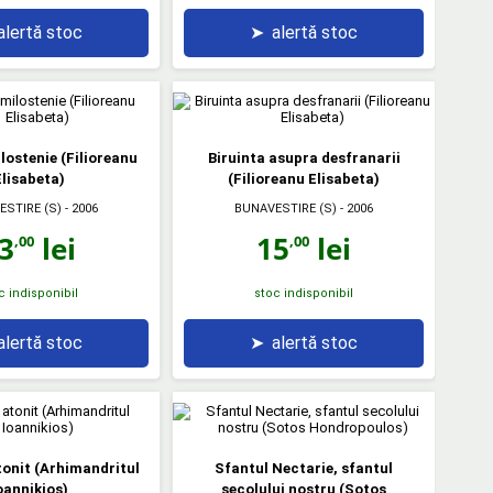
alertă stoc
➤
alertă stoc
lostenie (Filioreanu
Biruinta asupra desfranarii
lisabeta)
(Filioreanu Elisabeta)
ESTIRE (S)
- 2006
BUNAVESTIRE (S)
- 2006
3
lei
15
lei
,00
,00
c indisponibil
stoc indisponibil
alertă stoc
➤
alertă stoc
tonit (Arhimandritul
Sfantul Nectarie, sfantul
oannikios)
secolului nostru (Sotos