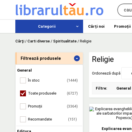
Categorii
Cărți noi
Promoții
Cărţi
/
Carti diverse
/
Spiritualitate
/
Religie
-
Religie
Filtrează produsele
General
Ordonează după
În stoc
(1444)
Filtre:
General
Toate produsele
(6727)
Promoții
(3364)
Recomandate
(151)
Explicarea evang
Editura