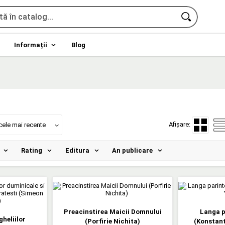
Informații
Blog
Afișare:
cele mai recente
Rating
Editura
An publicare
Preacinstirea Maicii Domnului
Langa p
heliilor
(Porfirie Nichita)
(Konstant