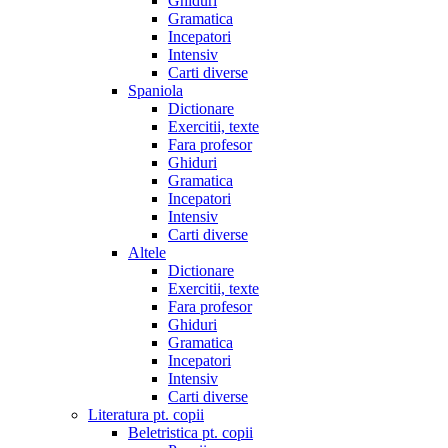
Ghiduri
Gramatica
Incepatori
Intensiv
Carti diverse
Spaniola
Dictionare
Exercitii, texte
Fara profesor
Ghiduri
Gramatica
Incepatori
Intensiv
Carti diverse
Altele
Dictionare
Exercitii, texte
Fara profesor
Ghiduri
Gramatica
Incepatori
Intensiv
Carti diverse
Literatura pt. copii
Beletristica pt. copii