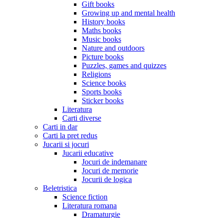
Gift books
Growing up and mental health
History books
Maths books
Music books
Nature and outdoors
Picture books
Puzzles, games and quizzes
Religions
Science books
Sports books
Sticker books
Literatura
Carti diverse
Carti in dar
Carti la pret redus
Jucarii si jocuri
Jucarii educative
Jocuri de indemanare
Jocuri de memorie
Jocurii de logica
Beletristica
Science fiction
Literatura romana
Dramaturgie