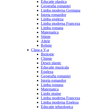
Educatie plastica
Geografia romaniei
Limba moderna Germana
Istoria romanilor
Limba engleza
Limba moderna Franceza
Limba romana
Matematica
Stiinte
Altele
Religie
Clasa a V-a
Biologie
Chimie
Desen plastic
Educatie muzicala
Engleza
Geografia romaniei
Istoria romanilor
Limba romana
Matematica
Limbi straine
Limba moderna Franceza
Limba moderna Engleza
Educatie tehnologica