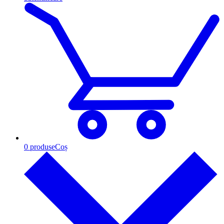
0
produse
Coș