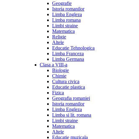
Geografie
Istoria romanilor
Limba Engleza
Limba romana
Limbi straine
Matematica
Religie
Altele
Educatie Tehnologica
Limba Franceza
Limba Germana
Clasa a VIII-a
Biologie
Chimie
Cultura civica
Educatie plastica
Fizica
Geografia romaniei
Istoria romanilor
Limba Engleza
Limba si lit. romana
Limbi straine
Matematica
Altele
Educatie muzicala