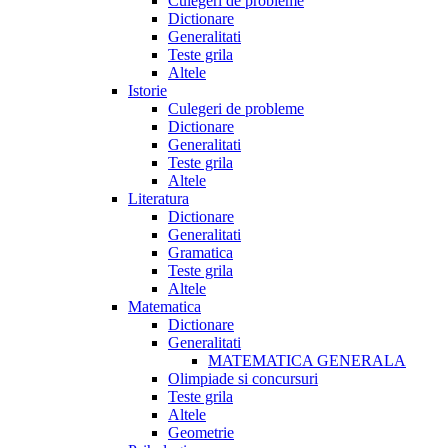
Culegeri de probleme
Dictionare
Generalitati
Teste grila
Altele
Istorie
Culegeri de probleme
Dictionare
Generalitati
Teste grila
Altele
Literatura
Dictionare
Generalitati
Gramatica
Teste grila
Altele
Matematica
Dictionare
Generalitati
MATEMATICA GENERALA
Olimpiade si concursuri
Teste grila
Altele
Geometrie