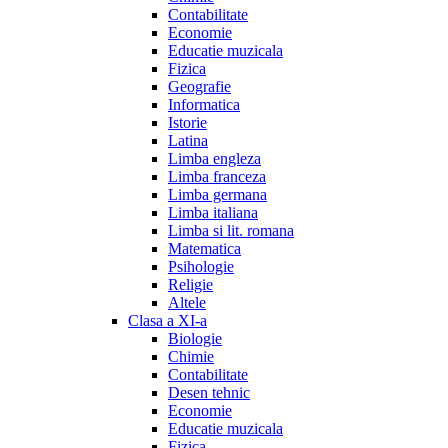
Contabilitate
Economie
Educatie muzicala
Fizica
Geografie
Informatica
Istorie
Latina
Limba engleza
Limba franceza
Limba germana
Limba italiana
Limba si lit. romana
Matematica
Psihologie
Religie
Altele
Clasa a XI-a
Biologie
Chimie
Contabilitate
Desen tehnic
Economie
Educatie muzicala
Fizica