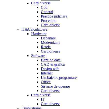
Carti diverse
Cod
General
Practica judiciara
Procedura
Carti diverse
IT&Calculatoare
Hardware
Depanare
Modernizare
Retele
Carti diverse
Software
Baze de date
CAD & grafica
Design web
Internet
Limbaje de programare
Office
Sisteme de operare
Carti diverse
Carti diverse
IT
Carti diverse
Limbi straine