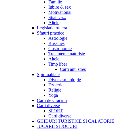
Familie
Iubire & sex
Motivational
Stiati ca...
Altele
Legislatie rutiera
Sfaturi practice
Astrologie
Bussines
Gastronomie
Tratamente naturiste
Altele
Timp liber
Carti anti stres
Spiritualitate
Diverse-mitologie
Ezoteric
Religie
Yoga
Carti de Craciun
Carti diverse
SPORT
Carti diverse
GHIDURI TURISTICE SI CALATORIE
JUCARII SI JOCURI