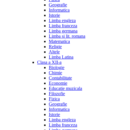
Geografie
Informatica
Istorie
Limba engleza
Limba franceza
Limba germana
Limba si lit. romana
Matematica
Religie
Altele
Limba Latina
Clasa a XII-a
Biologie
Chimie
Contabilitate
Economie
Educatie muzicala
Filozofie
Fizica
Geografie
Informatica
Istorie
Limba engleza
Limba franceza