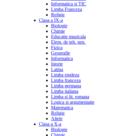
Informatica si TIC
Limba Franceza
Religie
Clasa a IX-a
Biologie
Chimie
Educatie muzicala
Elem. de teh. gen.
Fizica
Geografie
Informatica
Istorie
Latina
Limba engleza
Limba franceza
Limba germana
Limba italiana
Limba si lit. romana
Logica si argumentatie
Matematica
Religie
Altele
Clasa a X-a
Biologie
Chimie