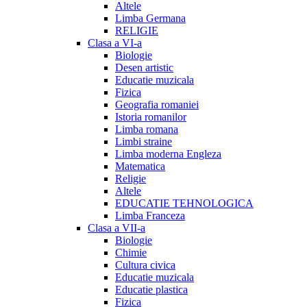
Altele
Limba Germana
RELIGIE
Clasa a VI-a
Biologie
Desen artistic
Educatie muzicala
Fizica
Geografia romaniei
Istoria romanilor
Limba romana
Limbi straine
Limba moderna Engleza
Matematica
Religie
Altele
EDUCATIE TEHNOLOGICA
Limba Franceza
Clasa a VII-a
Biologie
Chimie
Cultura civica
Educatie muzicala
Educatie plastica
Fizica