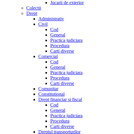
Jucarii de exterior
Colectii
Drept
Administrativ
Civil
Cod
General
Practica judiciara
Procedura
Carti diverse
Comercial
Cod
General
Practica judiciara
Procedura
Carti diverse
Comunitar
Constitutional
Drept financiar si fiscal
Cod
General
Practica judiciara
Procedura
Carti diverse
Dreptul transporturilor