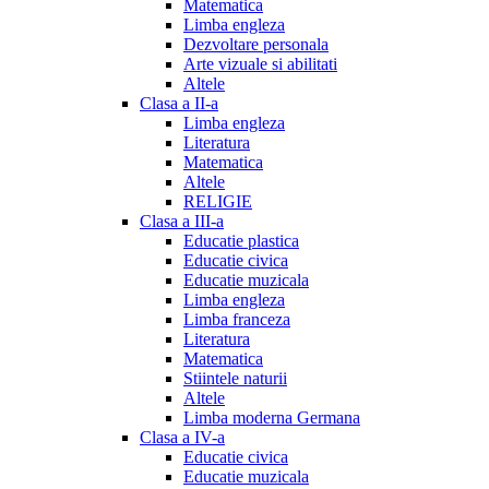
Matematica
Limba engleza
Dezvoltare personala
Arte vizuale si abilitati
Altele
Clasa a II-a
Limba engleza
Literatura
Matematica
Altele
RELIGIE
Clasa a III-a
Educatie plastica
Educatie civica
Educatie muzicala
Limba engleza
Limba franceza
Literatura
Matematica
Stiintele naturii
Altele
Limba moderna Germana
Clasa a IV-a
Educatie civica
Educatie muzicala