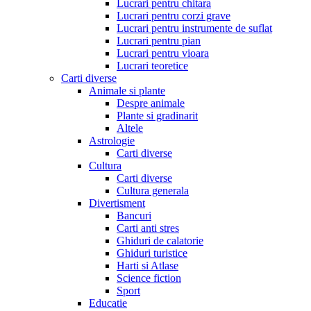
Lucrari pentru chitara
Lucrari pentru corzi grave
Lucrari pentru instrumente de suflat
Lucrari pentru pian
Lucrari pentru vioara
Lucrari teoretice
Carti diverse
Animale si plante
Despre animale
Plante si gradinarit
Altele
Astrologie
Carti diverse
Cultura
Carti diverse
Cultura generala
Divertisment
Bancuri
Carti anti stres
Ghiduri de calatorie
Ghiduri turistice
Harti si Atlase
Science fiction
Sport
Educatie