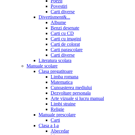
Poezii
Povestiri
Carti diverse
Divertisment&...
Albume
Benzi desenate
Carti cu CD
Carti cu imagini
Carti de colorat
Carti parascolare
Carti diverse
Literatura scolara
Manuale scolare
Clasa pregatitoare
Limba romana
Matematica
Cunoasterea mediului
Dezvoltare personala
Arte vizuale si lucru manual
Limbi straine
Religie
Manuale prescolare
Carti
Clasa a I-a
Abecedar