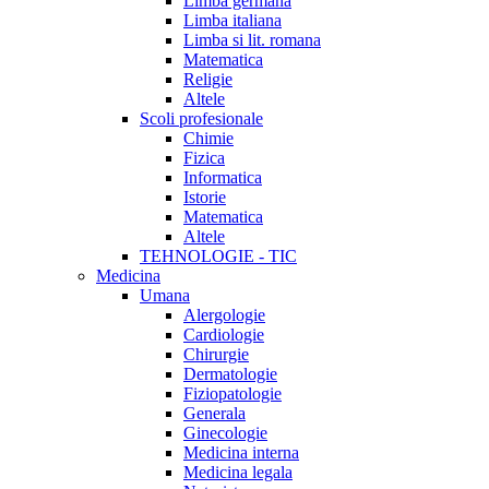
Limba germana
Limba italiana
Limba si lit. romana
Matematica
Religie
Altele
Scoli profesionale
Chimie
Fizica
Informatica
Istorie
Matematica
Altele
TEHNOLOGIE - TIC
Medicina
Umana
Alergologie
Cardiologie
Chirurgie
Dermatologie
Fiziopatologie
Generala
Ginecologie
Medicina interna
Medicina legala