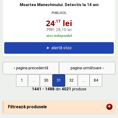
Moartea Manechinului. Detectiv la 14 ani
PUBLISOL
24
lei
,17
PRP:
28,10 lei
stoc indisponibil
➤
alertă stoc
‹ pagina precedentă
pagina următoare ›
1
...
30
31
32
...
84
1441 - 1488
din
4021
produse
+
Filtrează produsele