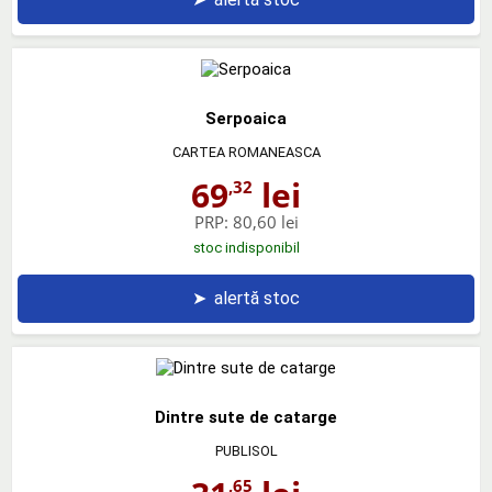
Serpoaica
CARTEA ROMANEASCA
69
lei
,32
PRP:
80,60 lei
stoc indisponibil
➤
alertă stoc
Dintre sute de catarge
PUBLISOL
,65