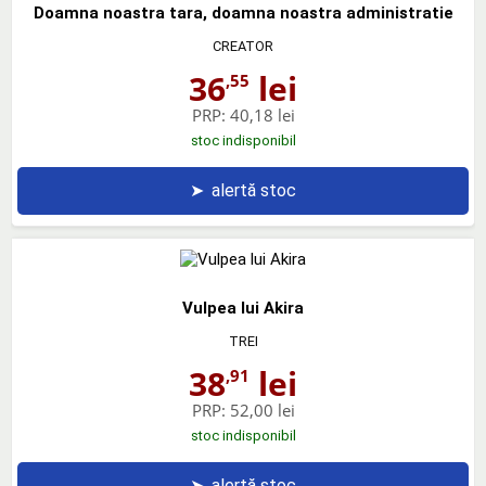
Doamna noastra tara, doamna noastra administratie
CREATOR
36
lei
,55
PRP:
40,18 lei
stoc indisponibil
➤
alertă stoc
Vulpea lui Akira
TREI
38
lei
,91
PRP:
52,00 lei
stoc indisponibil
➤
alertă stoc