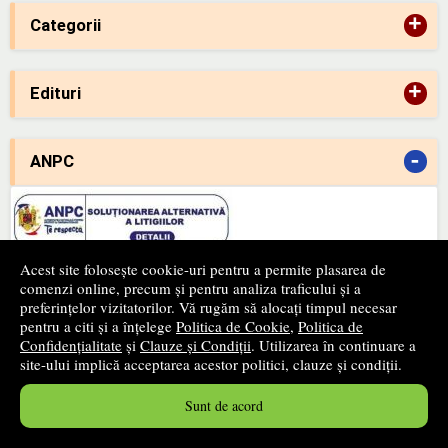
+
Categorii
+
Edituri
-
ANPC
Acest site folosește cookie-uri pentru a permite plasarea de
comenzi online, precum și pentru analiza traficului și a
-
SAL
preferințelor vizitatorilor. Vă rugăm să alocați timpul necesar
pentru a citi și a înțelege
Politica de Cookie
,
Politica de
Confidențialitate
și
Clauze și Condiții
. Utilizarea în continuare a
site-ului implică acceptarea acestor politici, clauze și condiții.
Sunt de acord