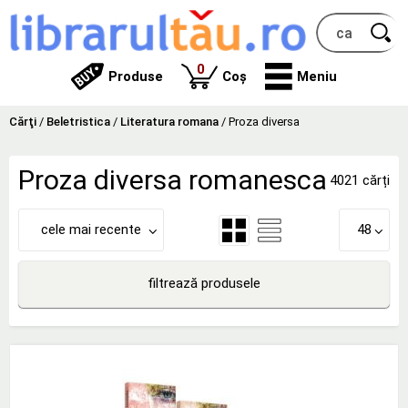
produse
0
Produse
Coș
Meniu
Cărţi
/
Beletristica
/
Literatura romana
/
Proza diversa
Proza diversa romanesca
4021 cărți
cele mai recente
48
filtrează produsele