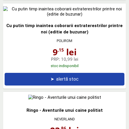
Cu putin timp inaintea coborarii extraterestrilor printre
noi (editie de buzunar)
POLIROM
9
lei
,15
PRP:
10,99 lei
stoc indisponibil
➤
alertă stoc
Ringo - Aventurile unui caine politist
NEVERLAND
,86