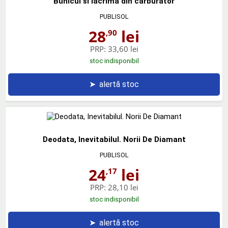
Bunicul si lacrima din carburator
PUBLISOL
28
lei
,90
PRP:
33,60 lei
stoc indisponibil
➤
alertă stoc
Deodata, Inevitabilul. Norii De Diamant
PUBLISOL
24
lei
,17
PRP:
28,10 lei
stoc indisponibil
➤
alertă stoc