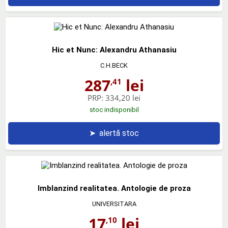
Hic et Nunc: Alexandru Athanasiu
C.H.BECK
287
lei
,41
PRP:
334,20 lei
stoc indisponibil
➤
alertă stoc
Imblanzind realitatea. Antologie de proza
UNIVERSITARA
17
lei
,10