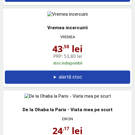
Vremea incercuirii
VREMEA
43
lei
,58
PRP:
53,80 lei
stoc indisponibil
➤
alertă stoc
De la Ohaba la Paris - Viata mea pe scurt
EIKON
24
lei
,17