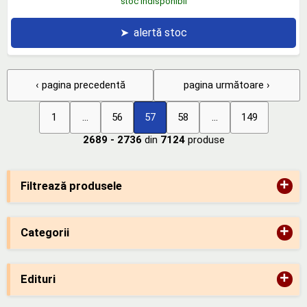
stoc indisponibil
➤
alertă stoc
‹ pagina precedentă
pagina următoare ›
1
...
56
57
58
...
149
2689 - 2736
din
7124
produse
+
Filtrează produsele
+
Categorii
+
Edituri