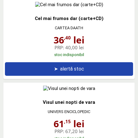
Cel mai frumos dar (carte+CD)
CARTEA DAATH
36
lei
,40
PRP:
40,00 lei
stoc indisponibil
➤
alertă stoc
Visul unei nopti de vara
UNIVERS ENCICLOPEDIC
61
lei
,15
PRP:
67,20 lei