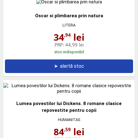
Oscar si plimbarea prin natura
LITERA
34
lei
,94
PRP:
44,99 lei
stoc indisponibil
➤
alertă stoc
Lumea povestilor lui Dickens. 8 romane clasice
repovestite pentru copii
HUMANITAS
84
lei
,59