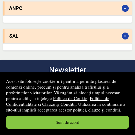
-
ANPC
-
SAL
Newsletter
Fii primul care află despre produsele noi și reducerile apărute
Acest site folosește cookie-uri pentru a permite plasarea de
pe site-ul nostru!
comenzi online, precum și pentru analiza traficului și a
preferințelor vizitatorilor. Vă rugăm să alocați timpul necesar
pentru a citi și a înțelege
Politica de Cookie
,
Politica de
Confidențialitate
și
Clauze și Condiții
. Utilizarea în continuare a
site-ului implică acceptarea acestor politici, clauze și condiții.
Sunt de acord
mă abonez!