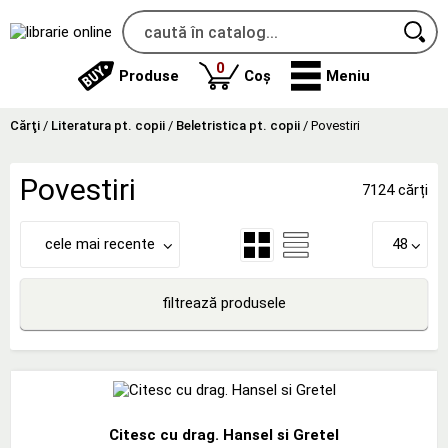
produse
0
Produse
Coș
Meniu
Cărţi
/
Literatura pt. copii
/
Beletristica pt. copii
/
Povestiri
Povestiri
7124 cărți
cele mai recente
48
filtrează produsele
Citesc cu drag. Hansel si Gretel