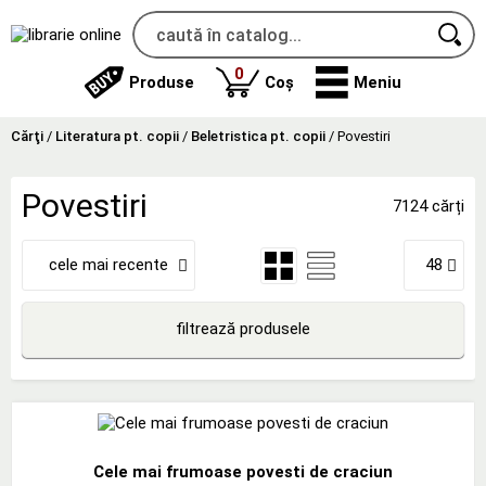
produse
0
Produse
Coș
Meniu
Cărţi
/
Literatura pt. copii
/
Beletristica pt. copii
/
Povestiri
Povestiri
7124 cărți
cele mai recente
48
filtrează produsele
Cele mai frumoase povesti de craciun