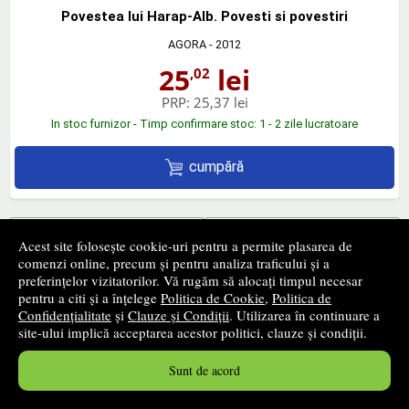
Povestea lui Harap-Alb. Povesti si povestiri
AGORA
- 2012
25
lei
,02
PRP:
25,37 lei
In stoc furnizor - Timp confirmare stoc: 1 - 2 zile lucratoare
cumpără
‹ pagina precedentă
pagina următoare ›
Acest site folosește cookie-uri pentru a permite plasarea de
comenzi online, precum și pentru analiza traficului și a
preferințelor vizitatorilor. Vă rugăm să alocați timpul necesar
1
...
46
47
48
...
149
pentru a citi și a înțelege
Politica de Cookie
,
Politica de
2209 - 2256
din
7124
produse
Confidențialitate
și
Clauze și Condiții
. Utilizarea în continuare a
site-ului implică acceptarea acestor politici, clauze și condiții.
+
Sunt de acord
Filtrează produsele