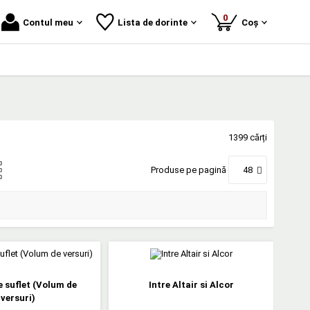
produse
0
Contul meu
Lista de dorinte
Coș
1399 cărți
Produse pe pagină
48
 suflet (Volum de
Intre Altair si Alcor
versuri)