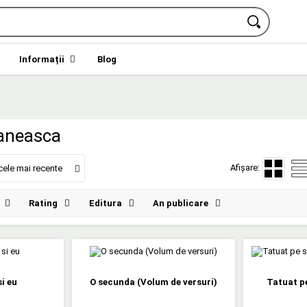
Informații
Blog
aneasca
Afișare:
cele mai recente
Rating
Editura
An publicare
si eu
O secunda (Volum de versuri)
Tatuat pe