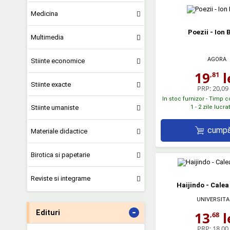
Medicina
Poezii - Ion 
Multimedia
AGORA
Stiinte economice
19
l
,81
Stiinte exacte
PRP:
20,09 
In stoc furnizor - Timp 
1 - 2 zile lucr
Stiinte umaniste
cumpă
Materiale didactice
Birotica si papetarie
Reviste si integrame
Haijindo - Calea
UNIVERSITA
-
Edituri
13
l
,68
PRP:
18,00 