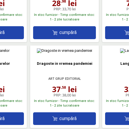
ei
28
lei
,98
lei
PRP:
33,70 lei
P
confirmare stoc:
In stoc furnizor - Timp confirmare stoc:
In stoc furnizo
atoare
1 - 2 zile lucratoare
1 - 2
ră
cumpără
arelor
Dragoste in vremea pandemiei
Lang
ART GRUP EDITORIAL
ei
37
lei
3
,58
lei
PRP:
38,00 lei
P
confirmare stoc:
In stoc furnizor - Timp confirmare stoc:
In stoc furnizo
atoare
1 - 2 zile lucratoare
1 - 2
ră
cumpără