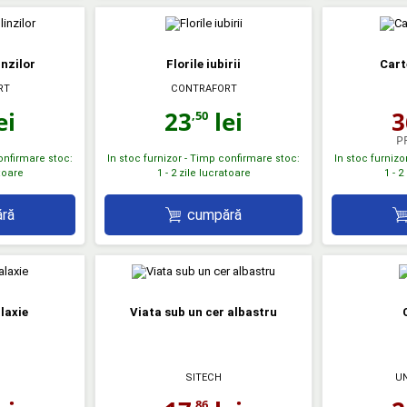
inzilor
Florile iubirii
Cart
RT
CONTRAFORT
ei
23
lei
3
,50
P
confirmare stoc:
In stoc furnizor - Timp confirmare stoc:
In stoc furnizo
atoare
1 - 2 zile lucratoare
1 - 2
ră
cumpără
laxie
Viata sub un cer albastru
SITECH
UN
,86