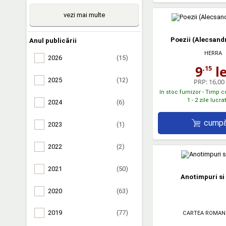
vezi mai multe
Poezii (Alecsandr
Anul publicării
HERRA
2026
(15)
9
le
,15
2025
(12)
PRP:
16,00 
In stoc furnizor - Timp 
1 - 2 zile lucr
2024
(6)
cumpă
2023
(1)
2022
(2)
2021
(50)
Anotimpuri si 
2020
(63)
2019
(77)
CARTEA ROMAN