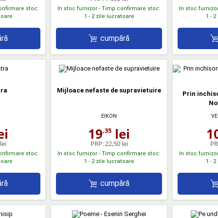
confirmare stoc:
In stoc furnizor - Timp confirmare stoc:
In stoc furnizo
atoare
1 - 2 zile lucratoare
1 - 2
ră
cumpără
tra
Mijloace nefaste de supravietuire
Prin inchiso
No
EIKON
VE
ei
19
lei
1
,35
lei
PRP:
22,50 lei
PR
confirmare stoc:
In stoc furnizor - Timp confirmare stoc:
In stoc furnizo
atoare
1 - 2 zile lucratoare
1 - 2
ră
cumpără