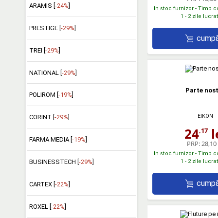
ARAMIS [
-24%
]
In stoc furnizor - Timp 
1 - 2 zile lucr
PRESTIGE [
-29%
]
cumpă
TREI [
-29%
]
NATIONAL [
-29%
]
Parte nos
POLIROM [
-19%
]
EIKON
CORINT [
-29%
]
24
l
,17
FARMA MEDIA [
-19%
]
PRP:
28,10 
In stoc furnizor - Timp 
BUSINESSTECH [
-29%
]
1 - 2 zile lucr
cumpă
CARTEX [
-22%
]
ROXEL [
-22%
]