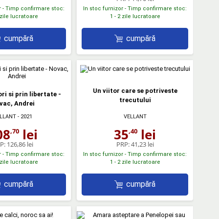
r - Timp confirmare stoc:
In stoc furnizor - Timp confirmare stoc:
 zile lucratoare
1 - 2 zile lucratoare
cumpără
cumpără
Un viitor care se potriveste
ri si prin libertate -
trecutului
vac, Andrei
LLANT
- 2021
VELLANT
08
lei
35
lei
,70
,40
P:
126,86 lei
PRP:
41,23 lei
r - Timp confirmare stoc:
In stoc furnizor - Timp confirmare stoc:
 zile lucratoare
1 - 2 zile lucratoare
cumpără
cumpără