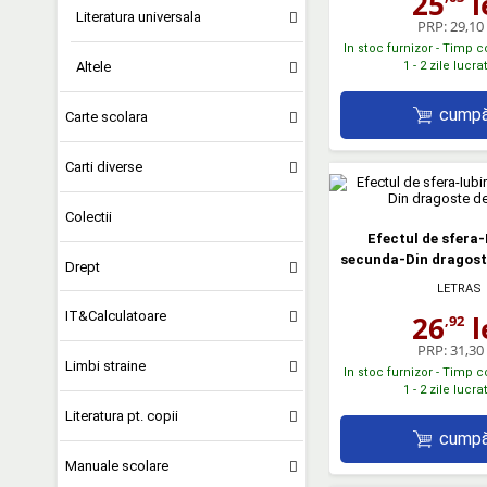
25
l
Literatura universala
PRP:
29,10 
In stoc furnizor - Timp 
1 - 2 zile lucr
Altele
cumpă
Carte scolara
Carti diverse
Colectii
Efectul de sfera-
secunda-Din dragost
Drept
LETRAS
IT&Calculatoare
26
l
,92
PRP:
31,30 
Limbi straine
In stoc furnizor - Timp 
1 - 2 zile lucr
Literatura pt. copii
cumpă
Manuale scolare