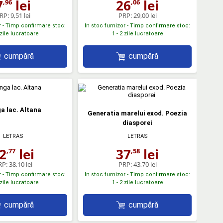
7
lei
26
lei
,96
,06
RP:
9,51 lei
PRP:
29,00 lei
r - Timp confirmare stoc:
In stoc furnizor - Timp confirmare stoc:
 zile lucratoare
1 - 2 zile lucratoare
cumpără
cumpără
a lac. Altana
Generatia marelui exod. Poezia
diasporei
LETRAS
LETRAS
2
lei
37
lei
,77
,58
RP:
38,10 lei
PRP:
43,70 lei
r - Timp confirmare stoc:
In stoc furnizor - Timp confirmare stoc:
 zile lucratoare
1 - 2 zile lucratoare
cumpără
cumpără