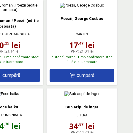
Poezii, George Cosbuc
omani! Poezii (editie
brosata)
CA SI PEDAGOGICA
CARTEX
0
lei
17
lei
,25
,47
RP:
21,14 lei
PRP:
21,04 lei
r - Timp confirmare stoc:
In stoc furnizor - Timp confirmare stoc:
 zile lucratoare
1 - 2 zile lucratoare
cumpără
cumpără
cce haiku
Sub aripi de inger
TE INSPIRATA
LITERA
4
lei
34
lei
,30
,87
PRP:
44,70 lei