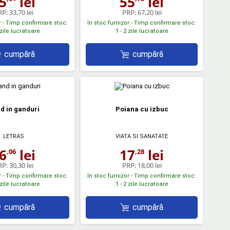
5
lei
55
lei
RP:
33,70 lei
PRP:
67,20 lei
r - Timp confirmare stoc:
In stoc furnizor - Timp confirmare stoc:
 zile lucratoare
1 - 2 zile lucratoare
cumpără
cumpără
d in ganduri
Poiana cu izbuc
LETRAS
VIATA SI SANATATE
6
lei
17
lei
,06
,28
RP:
30,30 lei
PRP:
18,00 lei
r - Timp confirmare stoc:
In stoc furnizor - Timp confirmare stoc:
 zile lucratoare
1 - 2 zile lucratoare
cumpără
cumpără