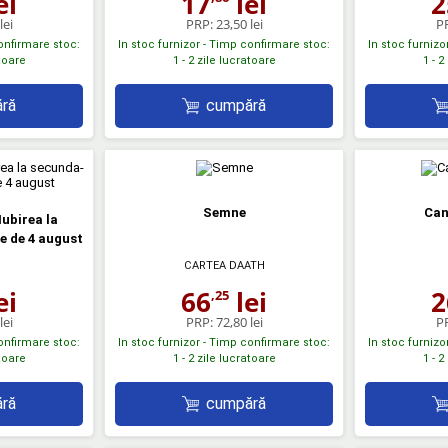
ei
17
lei
2
lei
PRP:
23,50 lei
P
confirmare stoc:
In stoc furnizor - Timp confirmare stoc:
In stoc furnizo
atoare
1 - 2 zile lucratoare
1 - 2
ră
cumpără
Semne
Can
Iubirea la
e de 4 august
CARTEA DAATH
ei
66
lei
2
,25
lei
PRP:
72,80 lei
P
confirmare stoc:
In stoc furnizor - Timp confirmare stoc:
In stoc furnizo
atoare
1 - 2 zile lucratoare
1 - 2
ră
cumpără