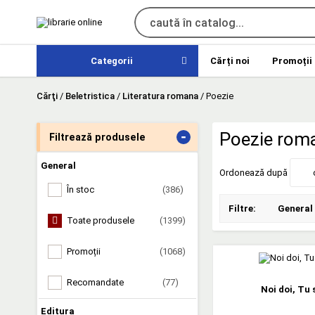
Categorii
Cărți noi
Promoții
Cărţi
/
Beletristica
/
Literatura romana
/
Poezie
-
Poezie rom
Filtrează produsele
General
Ordonează după
În stoc
(386)
Filtre:
General
Toate produsele
(1399)
Promoții
(1068)
Recomandate
(77)
Noi doi, Tu 
Editura