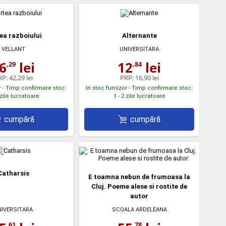
ea razboiului
Alternante
VELLANT
UNIVERSITARA
6
lei
12
lei
,29
,84
RP:
42,29 lei
PRP:
16,90 lei
r - Timp confirmare stoc:
In stoc furnizor - Timp confirmare stoc:
 zile lucratoare
1 - 2 zile lucratoare
cumpără
cumpără
Catharsis
E toamna nebun de frumoasa la
Cluj. Poeme alese si rostite de
autor
IVERSITARA
SCOALA ARDELEANA
,61
,78