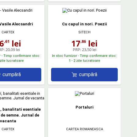
 Vasile Alecsandri
Cu capul in nori. Poezii
CARTEX
SITECH
6
lei
17
lei
,61
,86
RP:
20,09 lei
PRP:
23,50 lei
r - Timp confirmare stoc:
In stoc furnizor - Timp confirmare stoc:
 zile lucratoare
1 - 2 zile lucratoare
cumpără
cumpără
Portaluri
, banalitati esentiale
i de semne. Jurnal de
vacanta
CARTEX
CARTEA ROMANEASCA