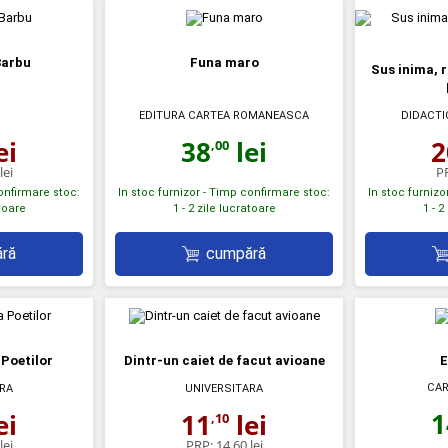
Barbu
Funa maro
Sus inima, r
EDITURA CARTEA ROMANEASCA
DIDACTI
38
lei
ei
2
,00
lei
P
confirmare stoc:
In stoc furnizor - Timp confirmare stoc:
In stoc furnizo
atoare
1 - 2 zile lucratoare
1 - 2
ră
cumpără
 Poetilor
Dintr-un caiet de facut avioane
E
CAR
RA
UNIVERSITARA
1
ei
11
lei
,10
lei
PRP:
14,60 lei