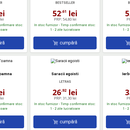
ER
BESTSELLER
B
ei
52
lei
5
,61
lei
PRP:
54,80 lei
P
confirmare stoc:
In stoc furnizor - Timp confirmare stoc:
In stoc furnizo
atoare
1 - 2 zile lucratoare
1 - 2
ră
cumpără
Toamna
Saracii egoisti
Ierb
LETRAS
ei
26
lei
3
,92
lei
PRP:
31,30 lei
P
confirmare stoc:
In stoc furnizor - Timp confirmare stoc:
In stoc furnizo
atoare
1 - 2 zile lucratoare
1 - 2
ră
cumpără