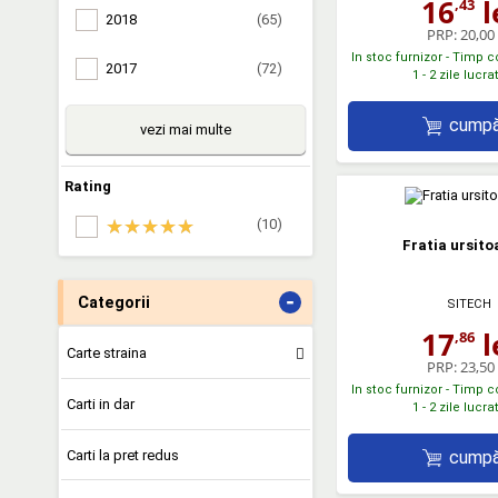
16
l
,43
2018
(65)
PRP:
20,00 
In stoc furnizor - Timp 
2017
(72)
1 - 2 zile lucr
cumpă
vezi mai multe
Rating
(10)
Fratia ursito
-
Categorii
SITECH
17
l
,86
Carte straina
PRP:
23,50 
In stoc furnizor - Timp 
Carti in dar
1 - 2 zile lucr
Carti la pret redus
cumpă