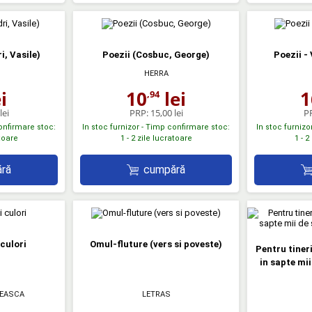
i, Vasile)
Poezii (Cosbuc, George)
Poezii -
HERRA
i
10
lei
1
,94
lei
PRP:
15,00 lei
P
confirmare stoc:
In stoc furnizor - Timp confirmare stoc:
In stoc furnizo
atoare
1 - 2 zile lucratoare
1 - 2
ră
cumpără
culori
Omul-fluture (vers si poveste)
Pentru tineri
in sapte mi
EASCA
LETRAS