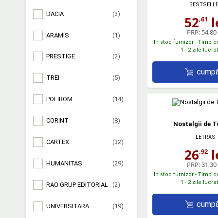
BESTSELL
DACIA
(3)
52
l
,61
PRP:
54,80 
ARAMIS
(1)
In stoc furnizor - Timp 
1 - 2 zile lucr
PRESTIGE
(2)
cumpă
TREI
(5)
POLIROM
(14)
CORINT
(8)
Nostalgii de 
LETRAS
CARTEX
(32)
26
l
,92
HUMANITAS
(29)
PRP:
31,30 
In stoc furnizor - Timp 
1 - 2 zile lucr
RAO GRUP EDITORIAL
(2)
cumpă
UNIVERSITARA
(19)