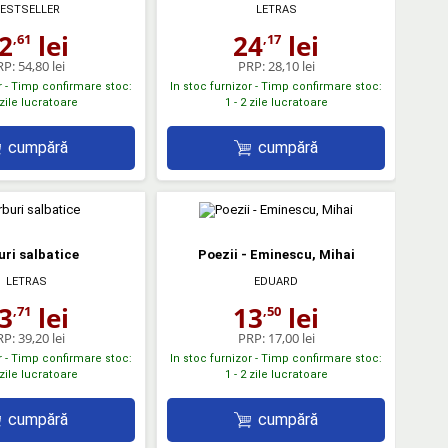
ESTSELLER
LETRAS
2
lei
24
lei
,61
,17
RP:
54,80 lei
PRP:
28,10 lei
r - Timp confirmare stoc:
In stoc furnizor - Timp confirmare stoc:
 zile lucratoare
1 - 2 zile lucratoare
cumpără
cumpără
uri salbatice
Poezii - Eminescu, Mihai
LETRAS
EDUARD
3
lei
13
lei
,71
,50
RP:
39,20 lei
PRP:
17,00 lei
r - Timp confirmare stoc:
In stoc furnizor - Timp confirmare stoc:
 zile lucratoare
1 - 2 zile lucratoare
cumpără
cumpără