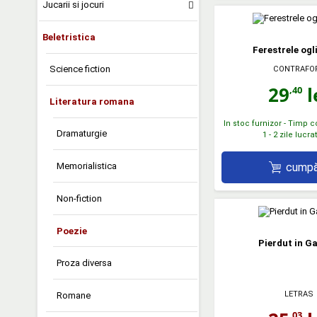
Jucarii si jocuri
Beletristica
Ferestrele ogl
Science fiction
CONTRAFO
29
l
,40
Literatura romana
In stoc furnizor - Timp 
Dramaturgie
1 - 2 zile lucr
cumpă
Memorialistica
Non-fiction
Poezie
Pierdut in Ga
Proza diversa
LETRAS
Romane
,03