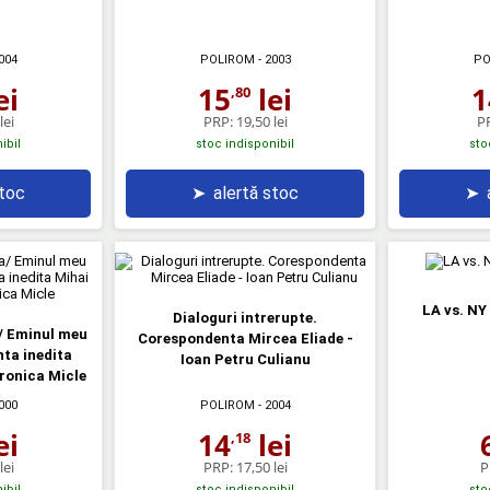
004
POLIROM
- 2003
PO
ei
15
lei
1
,80
lei
PRP:
19,50 lei
P
ibil
stoc indisponibil
sto
stoc
➤
alertă stoc
➤
LA vs. NY
Dialoguri intrerupte.
 Eminul meu
Corespondenta Mircea Eliade -
nta inedita
Ioan Petru Culianu
ronica Micle
000
POLIROM
- 2004
ei
14
lei
,18
lei
PRP:
17,50 lei
P
ibil
stoc indisponibil
sto