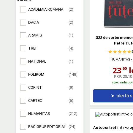
ACADEMIA ROMANA
(2)
DACIA
(2)
ARAMIS
(1)
322 de vorbe memora
Petre Tut
TREI
(4)
HUMANITAS
-
NATIONAL
(1)
23
l
,60
POLIROM
(148)
PRP:
28,10 
stoc indispon
CORINT
(9)
➤
alertă 
CARTEX
(6)
HUMANITAS
(212)
RAO GRUP EDITORIAL
(24)
Autoportret intr-o o