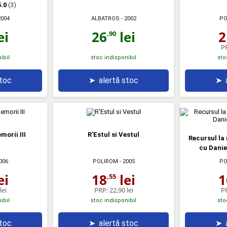
5.0
(3)
2004
ALBATROS
- 2002
PO
ei
26
lei
2
,90
P
ibil
stoc indisponibil
sto
stoc
➤
alertă stoc
➤
morii III
R'Estul si Vestul
Recursul la
cu Danie
006
POLIROM
- 2005
PO
ei
18
lei
1
,55
lei
PRP:
22,90 lei
P
ibil
stoc indisponibil
sto
stoc
➤
alertă stoc
➤