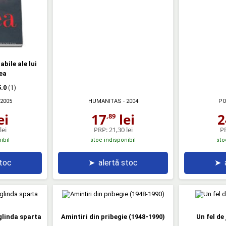
bile ale lui
ea
5.0
(1)
 2005
HUMANITAS
- 2004
PO
ei
17
lei
2
,89
lei
PRP:
21,30 lei
P
ibil
stoc indisponibil
sto
stoc
➤
alertă stoc
➤
glinda sparta
Amintiri din pribegie (1948-1990)
Un fel de