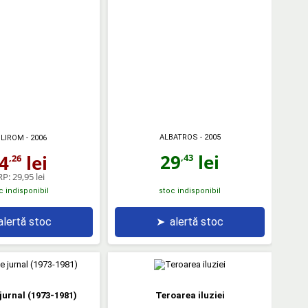
ALBATROS
- 2005
LIROM
- 2006
29
lei
4
lei
,43
,26
RP:
29,95 lei
c indisponibil
stoc indisponibil
alertă stoc
➤
alertă stoc
 jurnal (1973-1981)
Teroarea iluziei