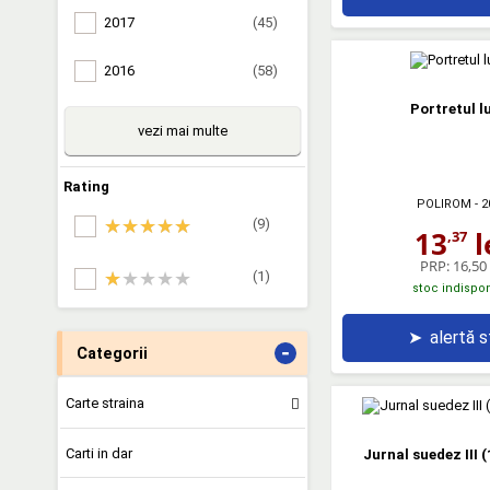
2017
(45)
2016
(58)
Portretul l
vezi mai multe
Rating
POLIROM
- 2
(9)
13
l
,37
PRP:
16,50 
(1)
stoc indispon
➤
alertă 
-
Categorii
Carte straina
Carti in dar
Jurnal suedez III 