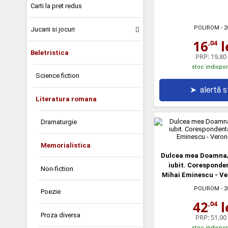
Carti la pret redus
POLIROM
- 2
Jucarii si jocuri
16
l
,04
Beletristica
PRP:
19,80 
stoc indispon
Science fiction
➤
alertă 
Literatura romana
Dramaturgie
Memorialistica
Dulcea mea Doamna/
iubit. Coresponde
Non-fiction
Mihai Eminescu - Ve
POLIROM
- 2
Poezie
42
l
,04
Proza diversa
PRP:
51,90 
stoc indispon