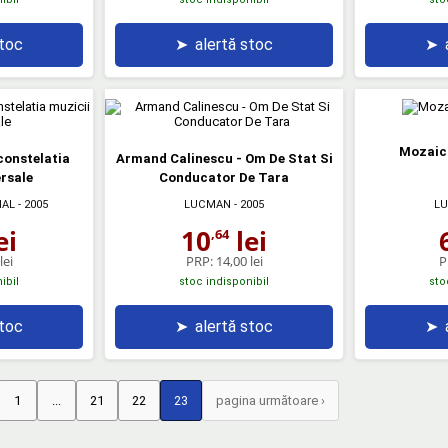
stoc
➤
alertă stoc
➤
Mozaic 
constelatia
Armand Calinescu - Om De Stat Si
rsale
Conducator De Tara
IAL
- 2005
LUCMAN
- 2005
L
ei
10
lei
,64
lei
PRP:
14,00 lei
P
ibil
stoc indisponibil
sto
stoc
➤
alertă stoc
➤
1
...
21
22
23
pagina următoare ›