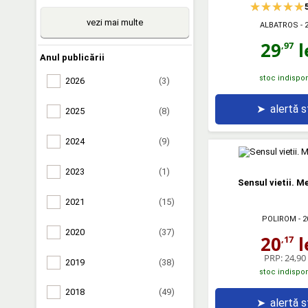
vezi mai multe
ALBATROS
- 
29
l
,97
Anul publicării
stoc indispon
2026
(3)
➤
alertă 
2025
(8)
2024
(9)
2023
(1)
Sensul vietii. Me
2021
(15)
POLIROM
- 2
2020
(37)
20
l
,17
PRP:
24,90 
2019
(38)
stoc indispon
2018
(49)
➤
alertă 