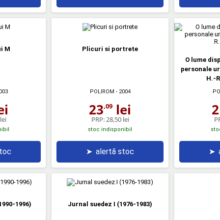
ui M
Plicuri si portrete
O lume disp
personale ur
H.-R
003
POLIROM
- 2004
PO
ei
23
lei
2
,09
lei
PRP:
28,50 lei
P
ibil
stoc indisponibil
sto
stoc
➤
alertă stoc
➤
(1990-1996)
Jurnal suedez I (1976-1983)