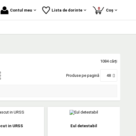
produse
0
Contul meu
Lista de dorinte
Coș
1084 cărți
Produse pe pagină
48
cut in URSS
Eul detestabil