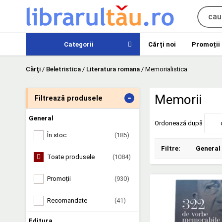
Categorii
Cărți noi
Promoții
Cărţi
/
Beletristica
/
Literatura romana
/
Memorialistica
-
Memorii
Filtrează produsele
General
Ordonează după
În stoc
(185)
Filtre:
General
Toate produsele
(1084)
Promoții
(930)
Recomandate
(41)
Editura