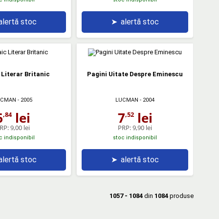
alertă stoc
➤
alertă stoc
Literar Britanic
Pagini Uitate Despre Eminescu
UCMAN
- 2005
LUCMAN
- 2004
6
lei
7
lei
,84
,52
RP:
9,00 lei
PRP:
9,90 lei
c indisponibil
stoc indisponibil
alertă stoc
➤
alertă stoc
1057 - 1084
din
1084
produse