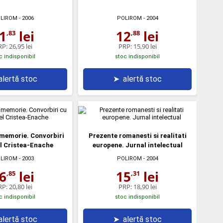
LIROM
- 2006
POLIROM
- 2004
1
lei
12
lei
,83
,88
RP:
26,95 lei
PRP:
15,90 lei
c indisponibil
stoc indisponibil
alertă stoc
➤
alertă stoc
 memorie. Convorbiri
Prezente romanesti si realitati
l Cristea-Enache
europene. Jurnal intelectual
LIROM
- 2003
POLIROM
- 2004
6
lei
15
lei
,85
,31
RP:
20,80 lei
PRP:
18,90 lei
c indisponibil
stoc indisponibil
alertă stoc
➤
alertă stoc