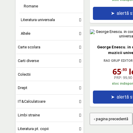
Romane
➤
alertă 
Literatura universala
Altele
Carte scolara
George Enescu. in 
muzicii unive
Carti diverse
RAO GRUP EDITOR
65
l
,93
Colectii
PRP:
99,90 
stoc indispon
Drept
➤
alertă 
IT&Calculatoare
Limbi straine
‹ pagina precedentă
Literatura pt. copii