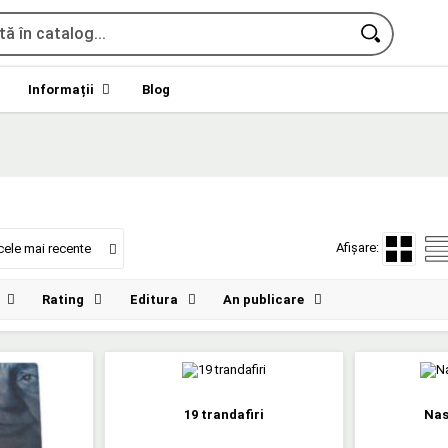
Informații
Blog
Afișare:
cele mai recente
Rating
Editura
An publicare
19 trandafiri
Nas