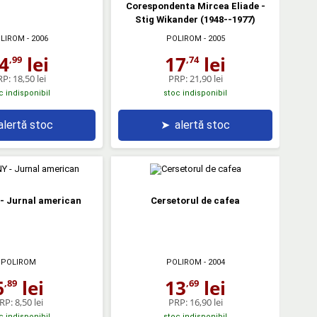
Corespondenta Mircea Eliade -
Stig Wikander (1948-­-1977)
LIROM
- 2006
POLIROM
- 2005
4
lei
17
lei
,99
,74
RP:
18,50 lei
PRP:
21,90 lei
c indisponibil
stoc indisponibil
alertă stoc
➤
alertă stoc
 - Jurnal american
Cersetorul de cafea
POLIROM
POLIROM
- 2004
6
lei
13
lei
,89
,69
RP:
8,50 lei
PRP:
16,90 lei
c indisponibil
stoc indisponibil