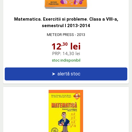
Matematica. Exercitii si probleme. Clasa a VIII-a,
semestrul I 2013-2014
METEOR PRESS
- 2013
12
lei
,30
PRP:
14,30 lei
stoc indisponibil
➤
alertă stoc