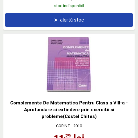
stoc indisponibil
➤
alertă stoc
Complemente De Matematica Pentru Clasa a VIII-a -
Aprofundare si extindere prin exercitii si
probleme(Costel Chites)
CORINT
- 2010
11
lei
,29