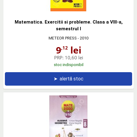
Matematica. Exercitii si probleme. Clasa a VIII-a,
semestrul I
METEOR PRESS
- 2010
9
lei
,12
PRP:
10,60 lei
stoc indisponibil
➤
alertă stoc