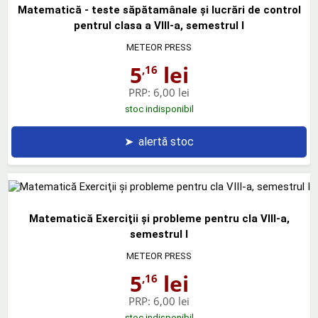
Matematică - teste săpătamânale şi lucrări de control
pentrul clasa a VIII-a, semestrul I
METEOR PRESS
5
lei
,16
PRP:
6,00 lei
stoc indisponibil
➤
alertă stoc
Matematică Exerciţii şi probleme pentru cla VIII-a,
semestrul I
METEOR PRESS
5
lei
,16
PRP:
6,00 lei
stoc indisponibil