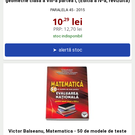
geometrie clasa a VIII-a partea I, (Editia a IV-a, revizuita)
PARALELA 45
- 2015
10
lei
,29
PRP:
12,70 lei
stoc indisponibil
➤
alertă stoc
Victor Balseanu, Matematica - 50 de modele de teste