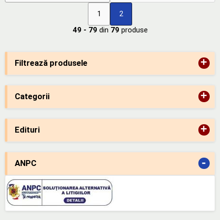
1
2
49 - 79
din
79
produse
+
Filtrează produsele
+
Categorii
+
Edituri
-
ANPC