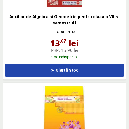
Auxiliar de Algebra si Geometrie pentru clasa a VIII-a
semestrul I
TAIDA
- 2013
13
lei
,67
PRP:
15,90 lei
stoc indisponibil
➤
alertă stoc