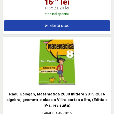
16
lei
PRP:
21,20 lei
stoc indisponibil
➤
alertă stoc
Radu Gologan, Matematica 2000 Initiere 2015-2016
algebra, geometrie clasa a VIII-a partea a II-a, (Editia a
IV-a, revizuita)
PARALELA 45
- 2015