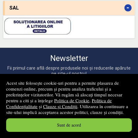
-
SAL
Newsletter
Fii primul care află despre produsele noi și reducerile apărute
pe site-ul nostru!
Acest site folosește cookie-uri pentru a permite plasarea de
comenzi online, precum și pentru analiza traficului și a
preferințelor vizitatorilor. Vă rugăm să alocați timpul necesar
pentru a citi și a înțelege
Politica de Cookie
,
Politica de
Confidențialitate
și
Clauze și Condiții
. Utilizarea în continuare a
site-ului implică acceptarea acestor politici, clauze și condiții.
mă abonez!
Sunt de acord