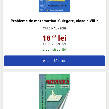
Probleme de matematica. Culegere, clasa a VIII-a
CARDINAL
- 2009
18
lei
,23
PRP:
21,20 lei
stoc indisponibil
➤
alertă stoc