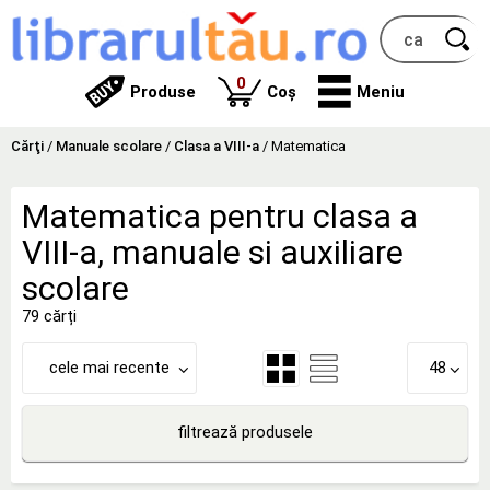
produse
0
Produse
Coș
Meniu
Cărţi
/
Manuale scolare
/
Clasa a VIII-a
/
Matematica
Matematica pentru clasa a
VIII-a, manuale si auxiliare
scolare
79 cărți
cele mai recente
48
filtrează produsele