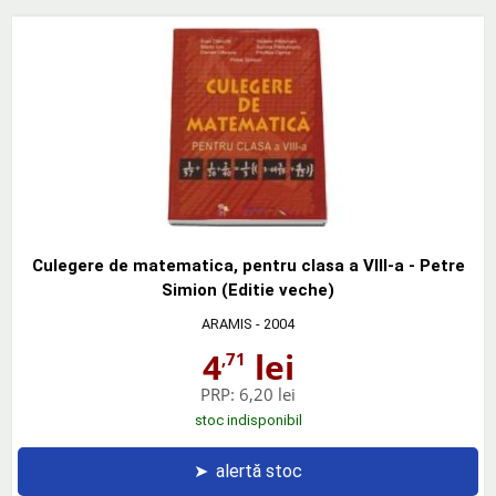
Culegere de matematica, pentru clasa a VIII-a - Petre
Simion (Editie veche)
ARAMIS
- 2004
4
lei
,71
PRP:
6,20 lei
stoc indisponibil
➤
alertă stoc