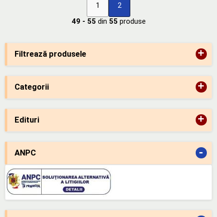
1
2
49 - 55
din
55
produse
+
Filtrează produsele
+
Categorii
+
Edituri
-
ANPC