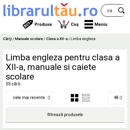
produse
0
Produse
Coș
Meniu
Cărţi
/
Manuale scolare
/
Clasa a XII-a
/
Limba engleza
Limba engleza pentru clasa a
XII-a, manuale si caiete
scolare
55 cărți
cele mai recente
48
filtrează produsele