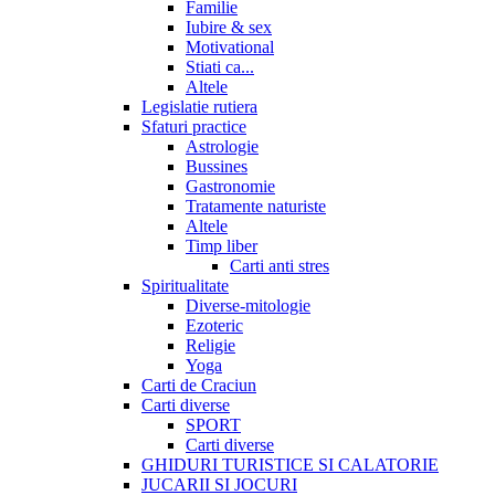
Familie
Iubire & sex
Motivational
Stiati ca...
Altele
Legislatie rutiera
Sfaturi practice
Astrologie
Bussines
Gastronomie
Tratamente naturiste
Altele
Timp liber
Carti anti stres
Spiritualitate
Diverse-mitologie
Ezoteric
Religie
Yoga
Carti de Craciun
Carti diverse
SPORT
Carti diverse
GHIDURI TURISTICE SI CALATORIE
JUCARII SI JOCURI