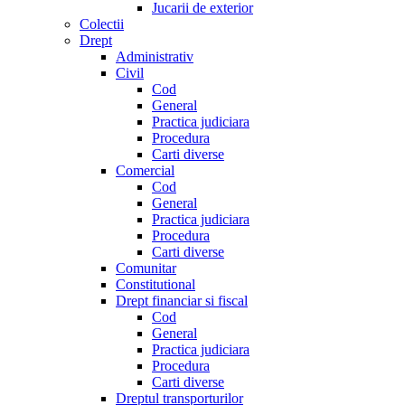
Jucarii de exterior
Colectii
Drept
Administrativ
Civil
Cod
General
Practica judiciara
Procedura
Carti diverse
Comercial
Cod
General
Practica judiciara
Procedura
Carti diverse
Comunitar
Constitutional
Drept financiar si fiscal
Cod
General
Practica judiciara
Procedura
Carti diverse
Dreptul transporturilor