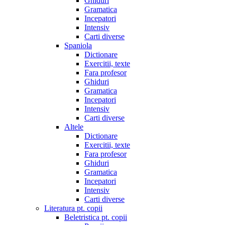
Ghiduri
Gramatica
Incepatori
Intensiv
Carti diverse
Spaniola
Dictionare
Exercitii, texte
Fara profesor
Ghiduri
Gramatica
Incepatori
Intensiv
Carti diverse
Altele
Dictionare
Exercitii, texte
Fara profesor
Ghiduri
Gramatica
Incepatori
Intensiv
Carti diverse
Literatura pt. copii
Beletristica pt. copii