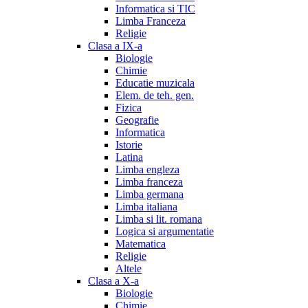
Informatica si TIC
Limba Franceza
Religie
Clasa a IX-a
Biologie
Chimie
Educatie muzicala
Elem. de teh. gen.
Fizica
Geografie
Informatica
Istorie
Latina
Limba engleza
Limba franceza
Limba germana
Limba italiana
Limba si lit. romana
Logica si argumentatie
Matematica
Religie
Altele
Clasa a X-a
Biologie
Chimie