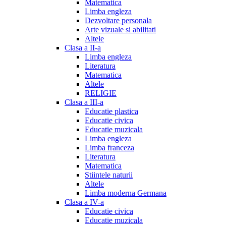
Matematica
Limba engleza
Dezvoltare personala
Arte vizuale si abilitati
Altele
Clasa a II-a
Limba engleza
Literatura
Matematica
Altele
RELIGIE
Clasa a III-a
Educatie plastica
Educatie civica
Educatie muzicala
Limba engleza
Limba franceza
Literatura
Matematica
Stiintele naturii
Altele
Limba moderna Germana
Clasa a IV-a
Educatie civica
Educatie muzicala