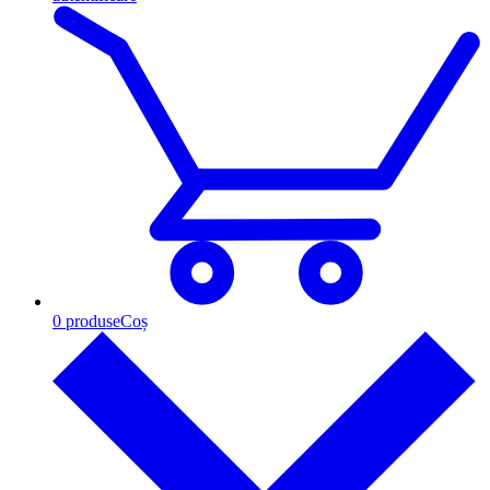
0
produse
Coș