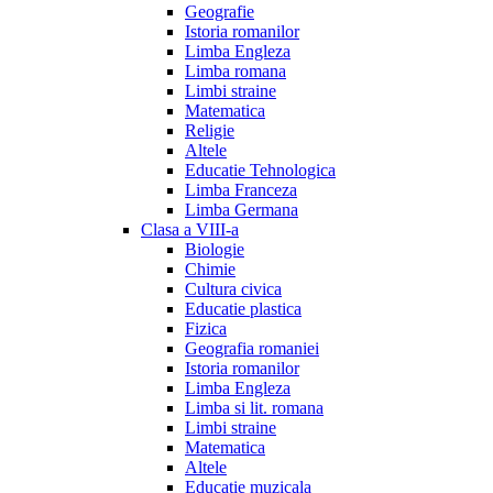
Geografie
Istoria romanilor
Limba Engleza
Limba romana
Limbi straine
Matematica
Religie
Altele
Educatie Tehnologica
Limba Franceza
Limba Germana
Clasa a VIII-a
Biologie
Chimie
Cultura civica
Educatie plastica
Fizica
Geografia romaniei
Istoria romanilor
Limba Engleza
Limba si lit. romana
Limbi straine
Matematica
Altele
Educatie muzicala