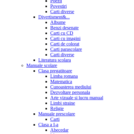
Poezii
Povestiri
Carti diverse
Divertisment&...
Albume
Benzi desenate
Carti cu CD
Carti cu imagini
Carti de colorat
Carti parascolare
Carti diverse
Literatura scolara
Manuale scolare
Clasa pregatitoare
Limba romana
Matematica
Cunoasterea mediului
Dezvoltare personala
Arte vizuale si lucru manual
Limbi straine
Religie
Manuale prescolare
Carti
Clasa a I-a
Abecedar