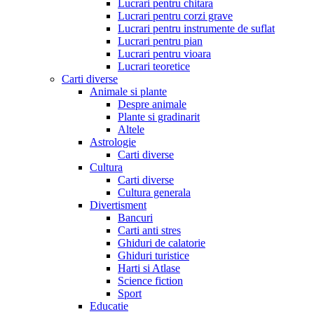
Lucrari pentru chitara
Lucrari pentru corzi grave
Lucrari pentru instrumente de suflat
Lucrari pentru pian
Lucrari pentru vioara
Lucrari teoretice
Carti diverse
Animale si plante
Despre animale
Plante si gradinarit
Altele
Astrologie
Carti diverse
Cultura
Carti diverse
Cultura generala
Divertisment
Bancuri
Carti anti stres
Ghiduri de calatorie
Ghiduri turistice
Harti si Atlase
Science fiction
Sport
Educatie