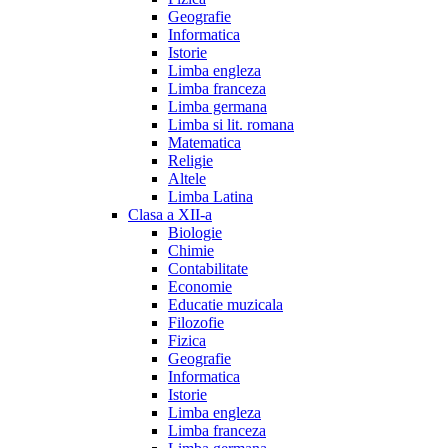
Geografie
Informatica
Istorie
Limba engleza
Limba franceza
Limba germana
Limba si lit. romana
Matematica
Religie
Altele
Limba Latina
Clasa a XII-a
Biologie
Chimie
Contabilitate
Economie
Educatie muzicala
Filozofie
Fizica
Geografie
Informatica
Istorie
Limba engleza
Limba franceza