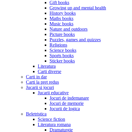
Gift books
Growing up and mental health
History books
Maths books
Music books
Nature and outdoors
Picture books
Puzzles, games and quizzes
Religions
Science books
Sports books
Sticker books
Literatura
Carti diverse
Carti in dar
Carti la pret redus
Jucarii si jocuri
Jucarii educative
Jocuri de indemanare
Jocuri de memorie
Jocurii de logica
Beletristica
Science fiction
Literatura romana
Dramaturgie