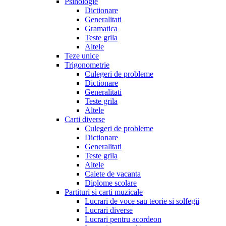
Psihologie
Dictionare
Generalitati
Gramatica
Teste grila
Altele
Teze unice
Trigonometrie
Culegeri de probleme
Dictionare
Generalitati
Teste grila
Altele
Carti diverse
Culegeri de probleme
Dictionare
Generalitati
Teste grila
Altele
Caiete de vacanta
Diplome scolare
Partituri si carti muzicale
Lucrari de voce sau teorie si solfegii
Lucrari diverse
Lucrari pentru acordeon