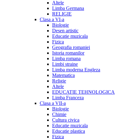
Altele
Limba Germana
RELIGIE
Clasa a VI-a
Biologie
Desen artistic
Educatie muzicala
Fizica
Geografia romaniei
Istoria romanilor
Limba romana
Limbi straine
Limba moderna Engleza
Matematica
Religie
Altele
EDUCATIE TEHNOLOGICA
Limba Franceza
Clasa a VII-a
Biologie
Chimie
Cultura civica
Educatie muzicala
Educatie plastica
Fizica