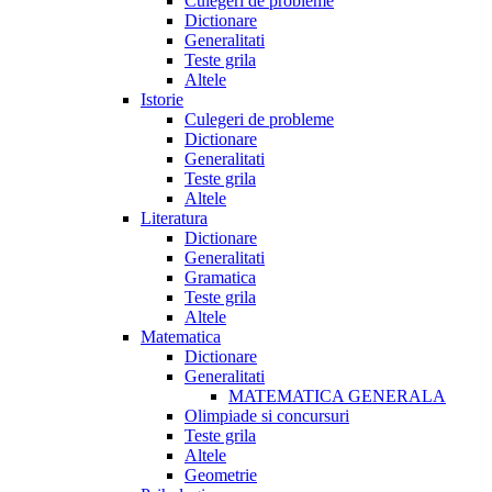
Culegeri de probleme
Dictionare
Generalitati
Teste grila
Altele
Istorie
Culegeri de probleme
Dictionare
Generalitati
Teste grila
Altele
Literatura
Dictionare
Generalitati
Gramatica
Teste grila
Altele
Matematica
Dictionare
Generalitati
MATEMATICA GENERALA
Olimpiade si concursuri
Teste grila
Altele
Geometrie