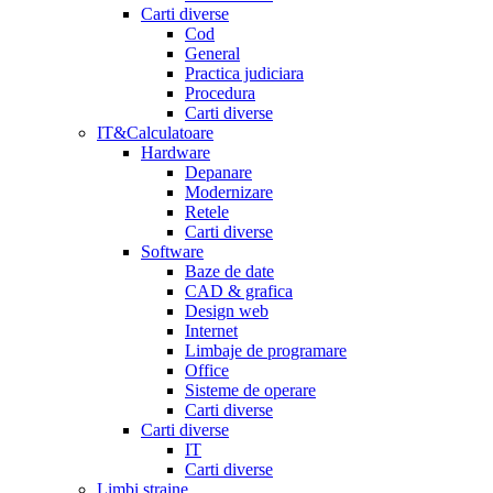
Carti diverse
Cod
General
Practica judiciara
Procedura
Carti diverse
IT&Calculatoare
Hardware
Depanare
Modernizare
Retele
Carti diverse
Software
Baze de date
CAD & grafica
Design web
Internet
Limbaje de programare
Office
Sisteme de operare
Carti diverse
Carti diverse
IT
Carti diverse
Limbi straine