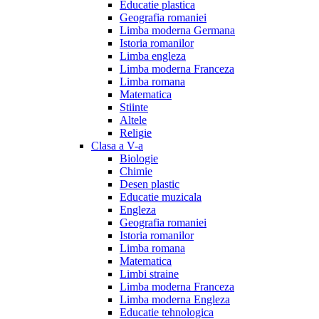
Educatie plastica
Geografia romaniei
Limba moderna Germana
Istoria romanilor
Limba engleza
Limba moderna Franceza
Limba romana
Matematica
Stiinte
Altele
Religie
Clasa a V-a
Biologie
Chimie
Desen plastic
Educatie muzicala
Engleza
Geografia romaniei
Istoria romanilor
Limba romana
Matematica
Limbi straine
Limba moderna Franceza
Limba moderna Engleza
Educatie tehnologica