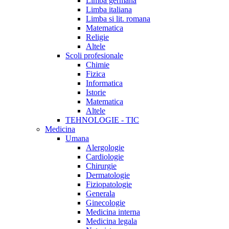
Limba germana
Limba italiana
Limba si lit. romana
Matematica
Religie
Altele
Scoli profesionale
Chimie
Fizica
Informatica
Istorie
Matematica
Altele
TEHNOLOGIE - TIC
Medicina
Umana
Alergologie
Cardiologie
Chirurgie
Dermatologie
Fiziopatologie
Generala
Ginecologie
Medicina interna
Medicina legala