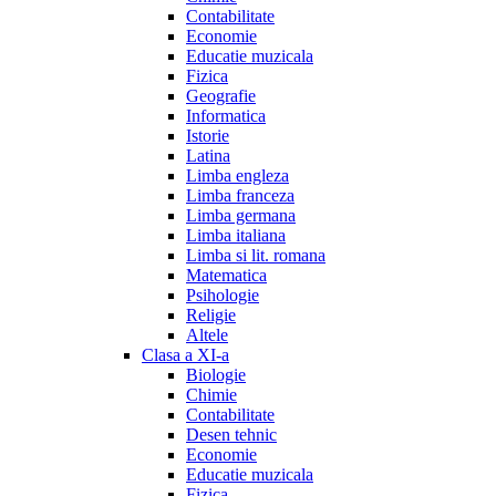
Contabilitate
Economie
Educatie muzicala
Fizica
Geografie
Informatica
Istorie
Latina
Limba engleza
Limba franceza
Limba germana
Limba italiana
Limba si lit. romana
Matematica
Psihologie
Religie
Altele
Clasa a XI-a
Biologie
Chimie
Contabilitate
Desen tehnic
Economie
Educatie muzicala
Fizica