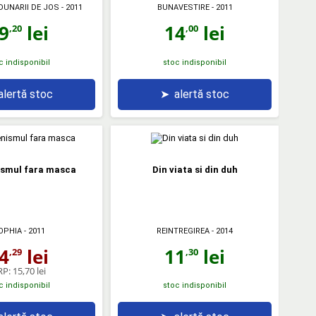
DUNARII DE JOS
- 2011
BUNAVESTIRE
- 2011
9
lei
14
lei
,20
,00
c indisponibil
stoc indisponibil
alertă stoc
➤
alertă stoc
smul fara masca
Din viata si din duh
REINTREGIREA
- 2014
OPHIA
- 2011
11
lei
4
lei
,30
,29
RP:
15,70 lei
c indisponibil
stoc indisponibil