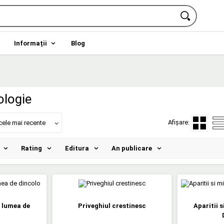
Informații
Blog
ologie
Afișare:
cele mai recente
Rating
Editura
An publicare
n lumea de
Priveghiul crestinesc
Aparitii s