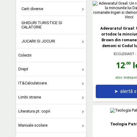
Carti diverse
GHIDURI TURISTICE SI
CALATORIE
Adevaratul Graal:
ortodox la minciun
Brown din romanele
JUCARII SI JOCURI
demoni si Codul lu
ECCLESIAST
-
Colectii
12
l
,00
Drept
stoc indispon
IT&Calculatoare
➤
alertă 
Limbi straine
Literatura pt. copii
Teologia Patr
Manuale scolare