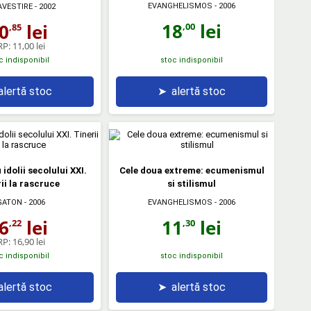
EVANGHELISMOS
- 2006
VESTIRE
- 2002
18
lei
0
lei
,00
,85
RP:
11,00 lei
c indisponibil
stoc indisponibil
alertă stoc
➤
alertă stoc
idolii secolului XXI.
Cele doua extreme: ecumenismul
ii la rascruce
si stilismul
EVANGHELISMOS
- 2006
GATON
- 2006
11
lei
6
lei
,30
,22
RP:
16,90 lei
c indisponibil
stoc indisponibil
alertă stoc
➤
alertă stoc