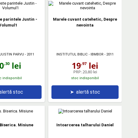
e parintele Justin -
Marele cuvant catehetic, Despre
Volumul1
nevointa
JUSTIN PARVU
- 2011
INSTITUTUL BIBLIC - IBMBOR
- 2011
0
lei
19
lei
,30
,97
PRP:
20,80 lei
c indisponibil
stoc indisponibil
alertă stoc
➤
alertă stoc
 Biserica. Misiune
Intoarcerea talharului Daniel