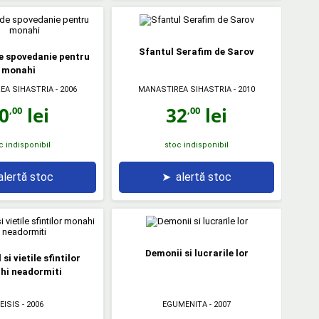
Sfantul Serafim de Sarov
e spovedanie pentru
monahi
EA SIHASTRIA
- 2006
MANASTIREA SIHASTRIA
- 2010
0
lei
32
lei
,00
,00
c indisponibil
stoc indisponibil
alertă stoc
➤
alertă stoc
Demonii si lucrarile lor
si vietile sfintilor
hi neadormiti
EGUMENITA
- 2007
EISIS
- 2006