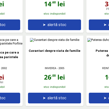
ei
14
lei
3
,60
P
ibil
stoc indisponibil
sto
stoc
➤
alertă stoc
➤
Cuvantari despre viata de familie
Puterea
ca pe care a
d
ea parintele
INVIEREA
- 2005
REIN
 2002
26
lei
1
ei
,00
lei
ibil
stoc indisponibil
sto
stoc
➤
alertă stoc
➤