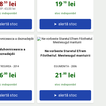
19
lei
8
lei
,10
,53
RP:
43,00 lei
c indisponibil
stoc indisponibil
alertă stoc
➤
alertă stoc
 duhovniceasca a
Ne vorbeste Staretul Efrem
eznadejdii
Filotheitul. Mestesugul mantuirii
TREGIREA
- 2014
EGUMENITA
- 2006
6
lei
21
lei
,00
,00
c indisponibil
stoc indisponibil
alertă stoc
➤
alertă stoc