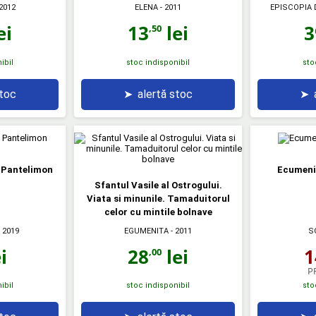
2012
ELENA
- 2011
EPISCOPIA 
ei
13
lei
3
,50
ibil
stoc indisponibil
sto
stoc
➤
alertă stoc
➤
i Pantelimon
Ecumeni
Sfantul Vasile al Ostrogului.
Viata si minunile. Tamaduitorul
celor cu mintile bolnave
 2019
EGUMENITA
- 2011
S
i
28
lei
1
,00
P
ibil
stoc indisponibil
sto