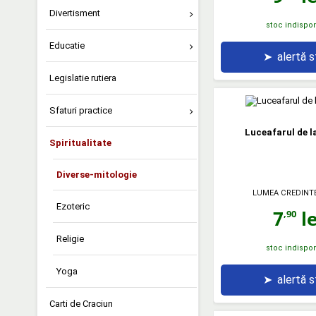
Divertisment
stoc indispon
Educatie
➤
alertă 
Legislatie rutiera
Sfaturi practice
Luceafarul de la
Spiritualitate
Diverse-mitologie
LUMEA CREDINTE
Ezoteric
7
le
,90
Religie
stoc indispon
Yoga
➤
alertă 
Carti de Craciun