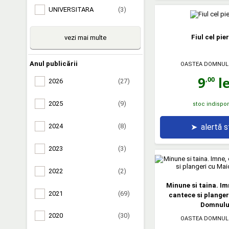
UNIVERSITARA
(3)
Fiul cel pie
vezi mai multe
Anul publicării
OASTEA DOMNUL
9
le
,00
2026
(27)
2025
(9)
stoc indispon
➤
alertă 
2024
(8)
2023
(3)
2022
(2)
Minune si taina. Im
2021
(69)
cantece si plange
Domnulu
2020
(30)
OASTEA DOMNUL