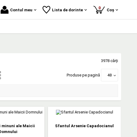
produse
0
Contul meu
Lista de dorinte
Coș
3978 cărți
Produse pe pagină
48
i minuni ale Maicii
Sfantul Arsenie Capadocianul
Domnului