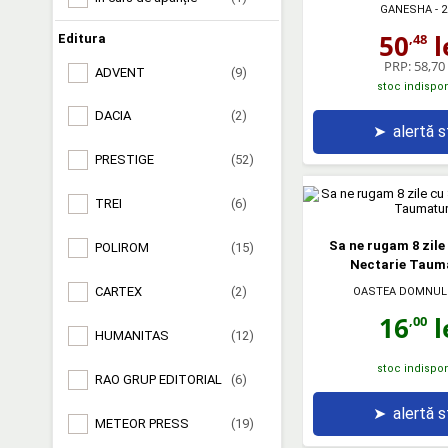
GANESHA
- 2
50
l
,48
Editura
PRP:
58,70 
ADVENT
(9)
stoc indispon
DACIA
(2)
➤
alertă 
PRESTIGE
(52)
TREI
(6)
Sa ne rugam 8 zile
POLIROM
(15)
Nectarie Taum
CARTEX
(2)
OASTEA DOMNUL
16
l
,00
HUMANITAS
(12)
stoc indispon
RAO GRUP EDITORIAL
(6)
➤
alertă 
METEOR PRESS
(19)