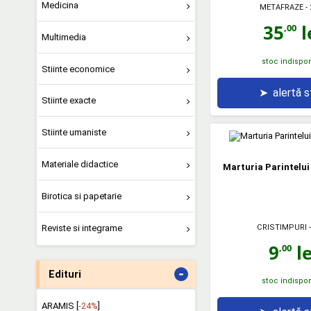
Medicina
METAFRAZE
- 
35
l
,00
Multimedia
stoc indispon
Stiinte economice
➤
alertă 
Stiinte exacte
Stiinte umaniste
Materiale didactice
Marturia Parintelu
Birotica si papetarie
CRISTIMPURI
-
Reviste si integrame
9
le
,00
-
Edituri
stoc indispon
ARAMIS [
-24%
]