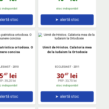
c indisponibil
stoc indisponibil
alertă stoc
➤
alertă stoc
tristica ortodoxa. O
Uimit de Hristos. Calatoria mea
nere concisa
de la Iudaism la Ortodoxie
LESIAST
- 2010
ECCLESIAST
- 2011
5
lei
30
lei
,67
,67
RP:
39,20 lei
PRP:
33,70 lei
c indisponibil
stoc indisponibil
alertă stoc
➤
alertă stoc