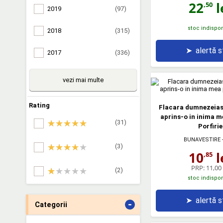
22
l
,50
2019
(97)
stoc indispon
2018
(315)
➤
alertă 
2017
(336)
vezi mai multe
Rating
Flacara dumnezeias
aprins-o in inima m
(31)
Porfirie
BUNAVESTIRE
-
(3)
10
l
,85
PRP:
11,00 
(2)
stoc indispon
➤
alertă 
-
Categorii