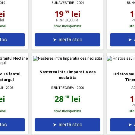
019
BUNAVESTIRE
- 2004
BUNA
ei
19
lei
1
,39
lei
PRP:
20,00 lei
P
ibil
stoc indisponibil
sto
stoc
➤
alertă stoc
➤
Nasterea intru Imparatia cea
 cu Sfantul
Hristos sau 
neclatita
aturgul
Tiner
UI
- 2006
REINTREGIREA
- 2006
A
ei
28
lei
1
,10
P
ibil
stoc indisponibil
sto
stoc
➤
alertă stoc
➤