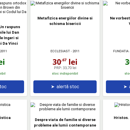
Metafizica energiilor divine si
Ne vorbest
schisma bisericii
 Un raspuns
ile lui Dan
 Ingeri si
i Da Vinci
 2011
FUNDATIA 
ECCLESIAST
- 2011
ei
3
30
lei
,67
PRP:
33,70 lei
ibil
stoc indisponibil
sto
stoc
➤
alertă stoc
➤
istica
Hristos.
Despre viata de familie si diverse
probleme ale lumii contemporane