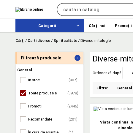
Categorii
Cărți noi
Promoții
Cărţi
/
Carti diverse
/
Spiritualitate
/
Diverse-mitologie
-
Diverse-mit
Filtrează produsele
General
Ordonează după
În stoc
(907)
Filtre:
General
Toate produsele
(3978)
Promoții
(2446)
Recomandate
(201)
Viata continua i
dincolo
În curs de apariție
(1)