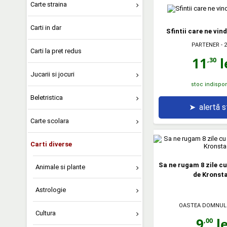
Carte straina
Carti in dar
Sfintii care ne vin
PARTENER
- 
Carti la pret redus
11
l
,30
Jucarii si jocuri
stoc indispon
Beletristica
➤
alertă 
Carte scolara
Carti diverse
Sa ne rugam 8 zile cu
Animale si plante
de Kronst
Astrologie
OASTEA DOMNUL
Cultura
9
le
,00