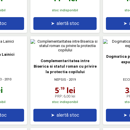
ibil
stoc indisponibil
sto
stoc
➤
alertă stoc
➤
 Lainici
Dogmatica pa
Complementaritatea intre
expu
Biserica si statul roman cu privire
la protectia copilului
I
- 2010
NEPSIS
- 2019
ECC
i
5
lei
3
,19
PRP:
6,00 lei
P
ibil
stoc indisponibil
sto
stoc
➤
alertă stoc
➤