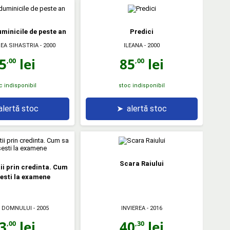
uminicile de peste an
Predici
EA SIHASTRIA
- 2000
ILEANA
- 2000
5
lei
85
lei
,00
,00
c indisponibil
stoc indisponibil
alertă stoc
➤
alertă stoc
Scara Raiului
i prin credinta. Cum
esti la examene
 DOMNULUI
- 2005
INVIEREA
- 2016
3
lei
40
lei
,00
,30