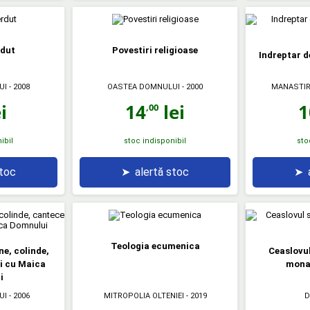
rdut
Povestiri religioase
Indreptar d
UI
- 2008
OASTEA DOMNULUI
- 2000
MANASTIR
i
14
lei
1
,00
ibil
stoc indisponibil
sto
stoc
➤
alertă stoc
➤
Teologia ecumenica
ne, colinde,
Ceaslovul 
ri cu Maica
mona
i
UI
- 2006
MITROPOLIA OLTENIEI
- 2019
D