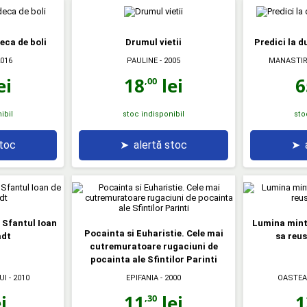
deca de boli
Drumul vietii
Predici la d
2016
PAULINE
- 2005
MANASTIR
ei
18
lei
6
,00
ibil
stoc indisponibil
sto
stoc
➤
alertă stoc
➤
 Sfantul Ioan
Lumina minti
Pocainta si Euharistie. Cele mai
adt
sa reus
cutremuratoare rugaciuni de
pocainta ale Sfintilor Parinti
UI
- 2010
EPIFANIA
- 2000
OASTEA
i
11
lei
1
,30