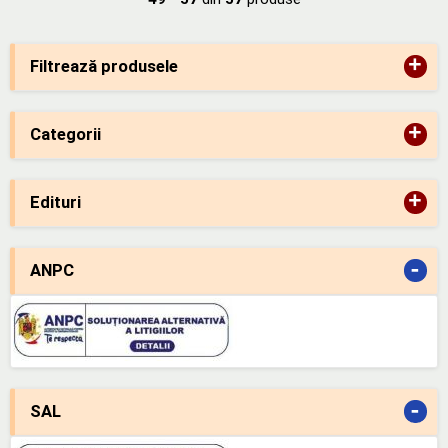
+
Filtrează produsele
+
Categorii
+
Edituri
-
ANPC
-
SAL