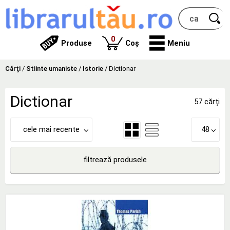
produse
0
Produse
Coș
Meniu
Cărţi
/
Stiinte umaniste
/
Istorie
/
Dictionar
Dictionar
57 cărți
cele mai recente
48
filtrează produsele