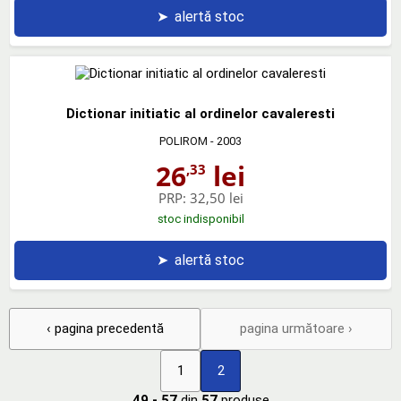
➤
alertă stoc
Dictionar initiatic al ordinelor cavaleresti
POLIROM
- 2003
26
lei
,33
PRP:
32,50 lei
stoc indisponibil
➤
alertă stoc
‹ pagina precedentă
pagina următoare ›
1
2
49 - 57
din
57
produse