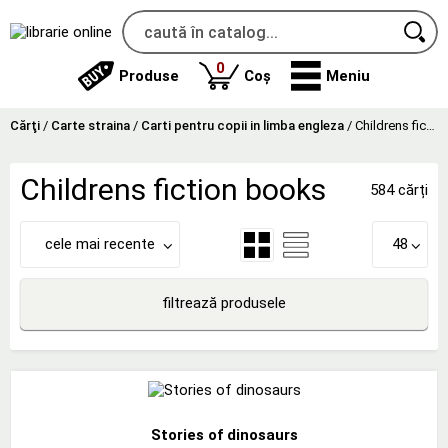
produse
0
Produse
Coș
Meniu
Cărţi
/
Carte straina
/
Carti pentru copii in limba engleza
/
Childrens fiction books
Childrens fiction books
584 cărți
cele mai recente
48
filtrează produsele
Stories of dinosaurs