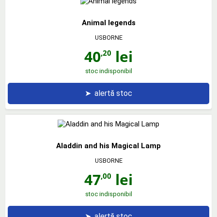
Animal legends
USBORNE
40
lei
,20
stoc indisponibil
➤
alertă stoc
Aladdin and his Magical Lamp
USBORNE
47
lei
,00
stoc indisponibil
➤
alertă stoc