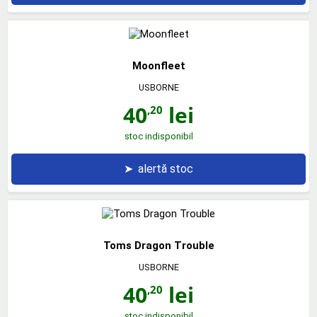
Moonfleet
USBORNE
40
lei
,20
stoc indisponibil
➤
alertă stoc
Toms Dragon Trouble
USBORNE
40
lei
,20
stoc indisponibil