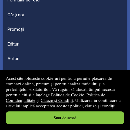
Formular de retur
Cărți noi
Promoții
Edituri
Autori
Parteneri
Acest site folosește cookie-uri pentru a permite plasarea de
comenzi online, precum și pentru analiza traficului și a
preferințelor vizitatorilor. Vă rugăm să alocați timpul necesar
Top & Setări
-
pentru a citi și a înțelege
Politica de Cookie
,
Politica de
Confidențialitate
și
Clauze și Condiții
. Utilizarea în continuare a
site-ului implică acceptarea acestor politici, clauze și condiții.
Cele mai vândute cărți
Sunt de acord
Cele mai comentate cărți