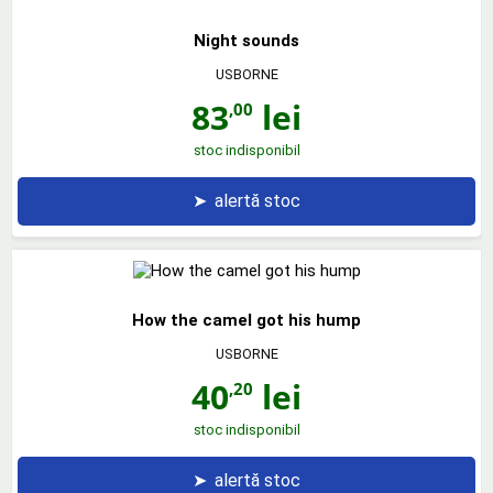
Night sounds
USBORNE
83
lei
,00
stoc indisponibil
➤
alertă stoc
How the camel got his hump
USBORNE
40
lei
,20
stoc indisponibil
➤
alertă stoc