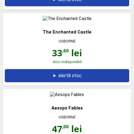
The Enchanted Castle
USBORNE
33
lei
,60
stoc indisponibil
➤
alertă stoc
Aesops Fables
USBORNE
47
lei
,00