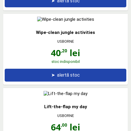
➤
alertă stoc
Wipe-clean jungle activities
USBORNE
40
lei
,20
stoc indisponibil
➤
alertă stoc
Lift-the-flap my day
USBORNE
64
lei
,00