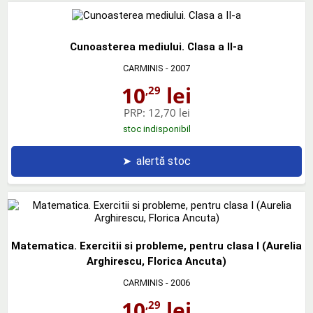
Cunoasterea mediului. Clasa a II-a
CARMINIS
- 2007
10
lei
,29
PRP:
12,70 lei
stoc indisponibil
➤
alertă stoc
Matematica. Exercitii si probleme, pentru clasa I (Aurelia
Arghirescu, Florica Ancuta)
CARMINIS
- 2006
10
lei
,29