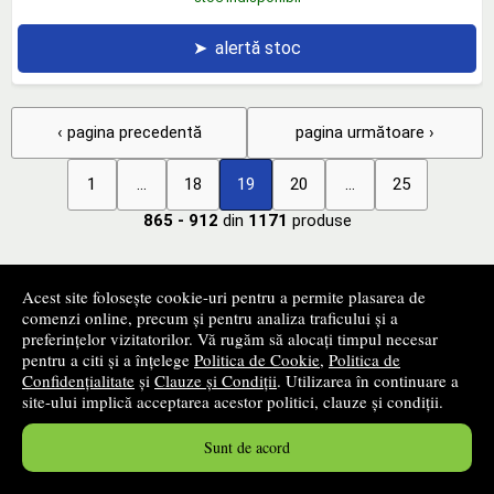
➤
alertă stoc
‹ pagina precedentă
pagina următoare ›
1
...
18
19
20
...
25
865 - 912
din
1171
produse
+
Filtrează produsele
Acest site folosește cookie-uri pentru a permite plasarea de
comenzi online, precum și pentru analiza traficului și a
preferințelor vizitatorilor. Vă rugăm să alocați timpul necesar
pentru a citi și a înțelege
Politica de Cookie
,
Politica de
+
Categorii
Confidențialitate
și
Clauze și Condiții
. Utilizarea în continuare a
site-ului implică acceptarea acestor politici, clauze și condiții.
+
Edituri
Sunt de acord