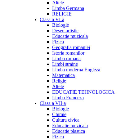
Altele
Limba Germana
RELIGIE
Clasa a VI-a
Biologie
Desen artistic
Educatie muzicala
Fizica
Geografia romaniei
Istoria romanilor
Limba romana
Limbi straine
Limba moderna Engleza
Matematica
Religie
Altele
EDUCATIE TEHNOLOGICA
Limba Franceza
Clasa a VII-a
Biologie
Chimie
Cultura civica
Educatie muzicala
Educatie plastica
Fizica