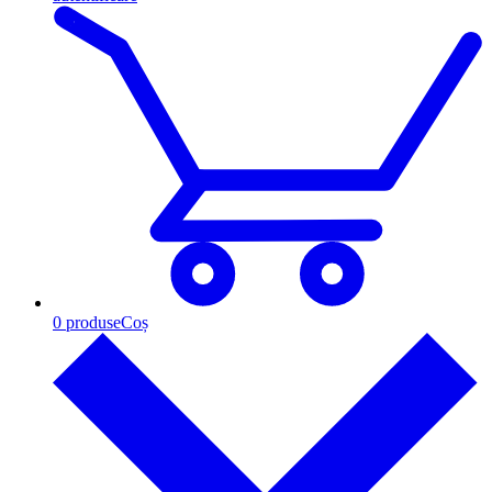
0
produse
Coș