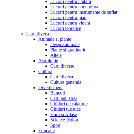
Lucrari pentru chitara
Lucrari pentru corzi grave
Lucrari pentru instrumente de suflat
Lucrari pentru pian
Lucrari pentru vioara
Lucrari teoretice
Carti diverse
Animale si plante
Despre animale
Plante si gradinarit
Altele
Astrologie
Carti diverse
Cultura
Carti diverse
Cultura generala
Divertisment
Bancuri
Carti anti stres
Ghiduri de calatorie
Ghiduri turistice
Harti si Atlase
Science fiction
Sport
Educatie