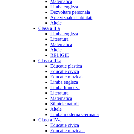
Matematica
Limba engleza
Dezvoltare personala
Arte vizuale si abilitati
Altele
Clasa a II-a
Limba engleza
Literatura
Matematica
Altele
RELIGIE
Clasa a III-a
Educatie plastica
Educatie civica
Educatie muzicala
Limba engleza
Limba franceza
Literatura
Matematica
Stiintele naturii
Altele
Limba moderna Germana
Clasa a IV-a
Educatie civica
Educatie muzicala