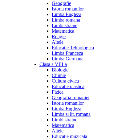
Geografie
Istoria romanilor
Limba Engleza
Limba romana
Limbi straine
Matematica
Religie
Altele
Educatie Tehnologica
Limba Franceza
Limba Germana
Clasa a VIII-a
Biologie
Chimie
Cultura civica
Educatie plastica
Fizica
Geografia romaniei
Istoria romanilor
Limba Engleza
Limba si lit. romana
Limbi straine
Matematica
Altele
Educatie muzicala