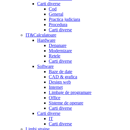
Carti diverse
Cod
General
Practica judiciara
Procedura
Carti diverse
IT&Calculatoare
Hardware
Depanare
Modernizare
Retele
Carti diverse
Software
Baze de date
CAD & grafica
Design web
Internet
Limbaje de programare
Office
Sisteme de operare
Carti diverse
Carti diverse
IT
Carti diverse
Limbi straine