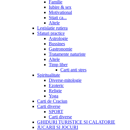
Familie
Iubire & sex
Motivational
Stiati ca...
Altele
Legislatie rutiera
Sfaturi practice
Astrologie
Bussines
Gastronomie
Tratamente naturiste
Altele
Timp liber
Carti anti stres
Spiritualitate
Diverse-mitologie
Ezoteric
Religie
Yoga
Carti de Craciun
Carti diverse
SPORT
Carti diverse
GHIDURI TURISTICE SI CALATORIE
JUCARII SI JOCURI