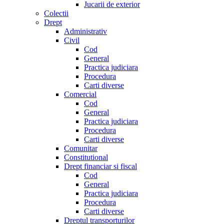
Jucarii de exterior
Colectii
Drept
Administrativ
Civil
Cod
General
Practica judiciara
Procedura
Carti diverse
Comercial
Cod
General
Practica judiciara
Procedura
Carti diverse
Comunitar
Constitutional
Drept financiar si fiscal
Cod
General
Practica judiciara
Procedura
Carti diverse
Dreptul transporturilor