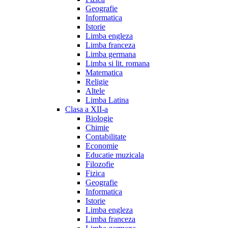
Geografie
Informatica
Istorie
Limba engleza
Limba franceza
Limba germana
Limba si lit. romana
Matematica
Religie
Altele
Limba Latina
Clasa a XII-a
Biologie
Chimie
Contabilitate
Economie
Educatie muzicala
Filozofie
Fizica
Geografie
Informatica
Istorie
Limba engleza
Limba franceza