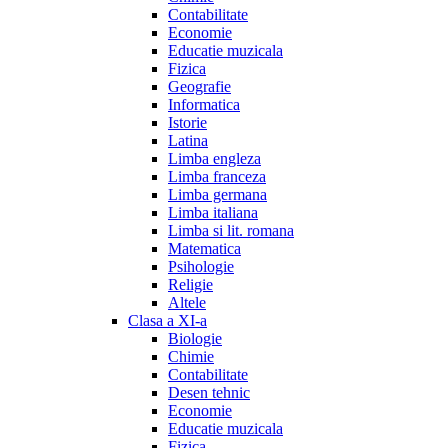
Contabilitate
Economie
Educatie muzicala
Fizica
Geografie
Informatica
Istorie
Latina
Limba engleza
Limba franceza
Limba germana
Limba italiana
Limba si lit. romana
Matematica
Psihologie
Religie
Altele
Clasa a XI-a
Biologie
Chimie
Contabilitate
Desen tehnic
Economie
Educatie muzicala
Fizica