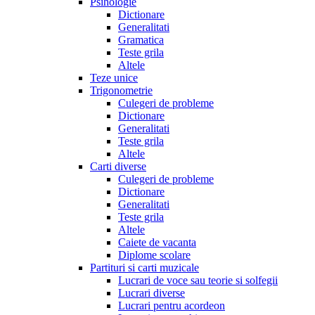
Psihologie
Dictionare
Generalitati
Gramatica
Teste grila
Altele
Teze unice
Trigonometrie
Culegeri de probleme
Dictionare
Generalitati
Teste grila
Altele
Carti diverse
Culegeri de probleme
Dictionare
Generalitati
Teste grila
Altele
Caiete de vacanta
Diplome scolare
Partituri si carti muzicale
Lucrari de voce sau teorie si solfegii
Lucrari diverse
Lucrari pentru acordeon