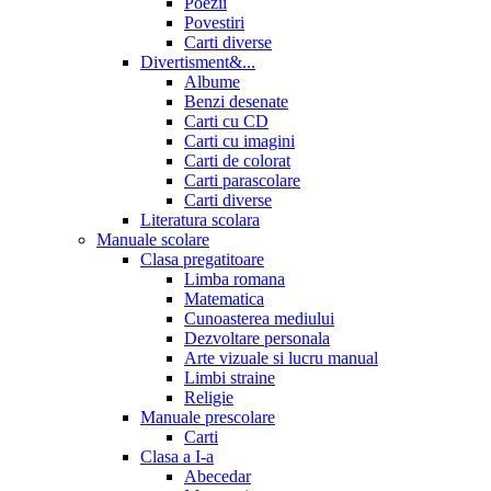
Poezii
Povestiri
Carti diverse
Divertisment&...
Albume
Benzi desenate
Carti cu CD
Carti cu imagini
Carti de colorat
Carti parascolare
Carti diverse
Literatura scolara
Manuale scolare
Clasa pregatitoare
Limba romana
Matematica
Cunoasterea mediului
Dezvoltare personala
Arte vizuale si lucru manual
Limbi straine
Religie
Manuale prescolare
Carti
Clasa a I-a
Abecedar