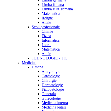
Limba germana
Limba italiana
Limba si lit. romana
Matematica
Religie
Altele
Scoli profesionale
Chimie
Fizica
Informatica
Istorie
Matematica
Altele
TEHNOLOGIE - TIC
Medicina
Umana
Alergologie
Cardiologie
Chirurgie
Dermatologie
Fiziopatologie
Generala
Ginecologie
Medicina interna
Medicina legala