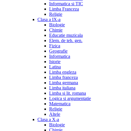
Informatica si TIC
Limba Franceza
Religie
Clasa a IX-a
Biologie
Chimie
Educatie muzicala
Elem. de teh. gen.
Fizica
Geografie
Informatica
Istorie
Latina
Limba engleza
Limba franceza
Limba germana
Limba italiana
Limba si lit. romana
Logica si argumentatie
Matematica
Religie
Altele
Clasa a X-a
Biologie
Chimie