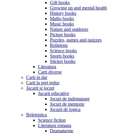
Gift books
Growing up and mental health
History books
Maths books
Music books
Nature and outdoors
Picture books
Puzzles, games and quizzes
Religions
Science books
Sports books
Sticker books
Literatura
Carti diverse
Carti in dar
Carti la pret redus
Jucarii si jocuri
Jucarii educative
Jocuri de indemanare
Jocuri de memorie
Jocurii de logica
Beletristica
Science fiction
Literatura romana
Dramaturgie