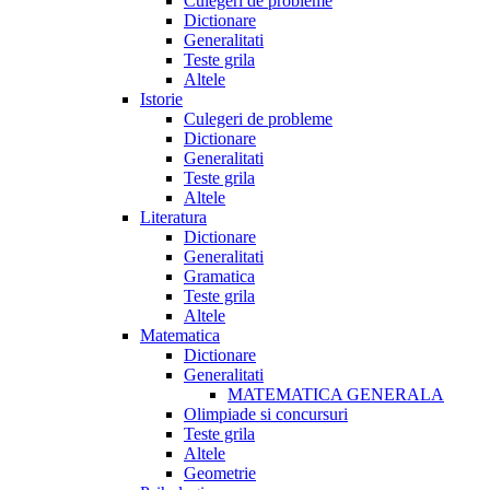
Culegeri de probleme
Dictionare
Generalitati
Teste grila
Altele
Istorie
Culegeri de probleme
Dictionare
Generalitati
Teste grila
Altele
Literatura
Dictionare
Generalitati
Gramatica
Teste grila
Altele
Matematica
Dictionare
Generalitati
MATEMATICA GENERALA
Olimpiade si concursuri
Teste grila
Altele
Geometrie