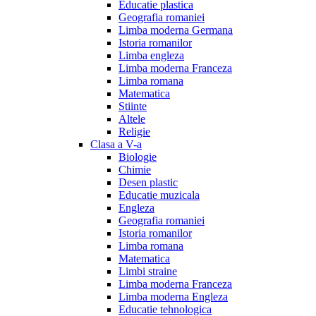
Educatie plastica
Geografia romaniei
Limba moderna Germana
Istoria romanilor
Limba engleza
Limba moderna Franceza
Limba romana
Matematica
Stiinte
Altele
Religie
Clasa a V-a
Biologie
Chimie
Desen plastic
Educatie muzicala
Engleza
Geografia romaniei
Istoria romanilor
Limba romana
Matematica
Limbi straine
Limba moderna Franceza
Limba moderna Engleza
Educatie tehnologica