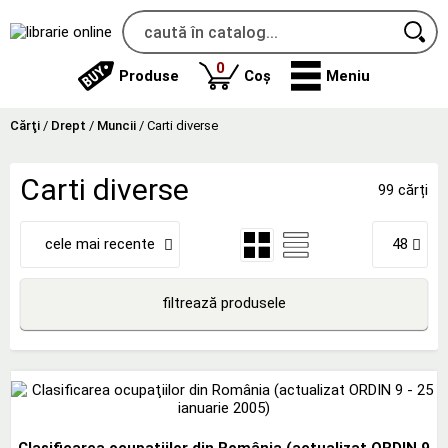
produse
0
Produse
Coș
Meniu
Cărţi
/
Drept
/
Muncii
/
Carti diverse
Carti diverse
99 cărți
cele mai recente
48
filtrează produsele
Clasificarea ocupaţiilor din România (actualizat ORDIN 9