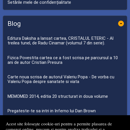
Setările mele de confidențialitate
Blog
-
Editura Daksha a lansat cartea, CRISTALUL ETERIC - Al
treilea tunel, de Radu Cinamar (volumul 7 din serie).
Fizica Povestita cartea ce a fost scrisa pe parcursul a 10
ani de autor Cristian Presura
Carte noua scrisa de autorul Valeriu Popa - De vorba cu
Valeriu Popa despre sanatate si viata
MEMOMED 2014, editia 20 structurat in doua volume
Pregateste-te sa intri in Inferno lui Dan Brown
Acest site folosește cookie-uri pentru a permite plasarea de
...toate știrile
comenzi online, precum și pentru analiza traficului și a