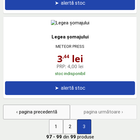
➤
alertă stoc
Legea şomajului
METEOR PRESS
3
lei
,44
PRP:
4,00 lei
stoc indisponibil
➤
alertă stoc
‹ pagina precedentă
pagina următoare ›
1
2
3
97 - 99
din
99
produse