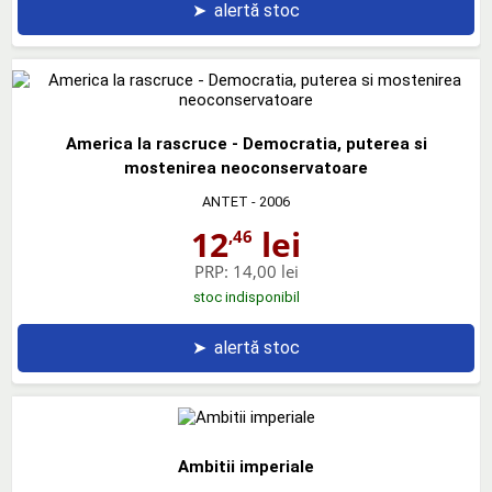
➤
alertă stoc
America la rascruce - Democratia, puterea si
mostenirea neoconservatoare
ANTET
- 2006
12
lei
,46
PRP:
14,00 lei
stoc indisponibil
➤
alertă stoc
Ambitii imperiale