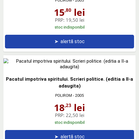
POLIROM
- 2005
15
lei
,80
PRP:
19,50 lei
stoc indisponibil
➤
alertă stoc
Pacatul impotriva spiritului. Scrieri politice. (editia a II-a
adaugita)
POLIROM
- 2005
18
lei
,23
PRP:
22,50 lei
stoc indisponibil
➤
alertă stoc