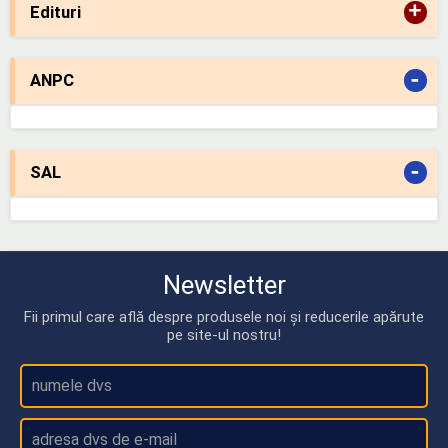
+
Edituri
-
ANPC
-
SAL
Newsletter
Fii primul care află despre produsele noi și reducerile apărute
pe site-ul nostru!