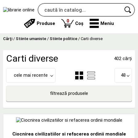
produse
0
Produse
Coș
Meniu
Cărţi
/
Stiinte umaniste
/
Stiinte politice
/
Carti diverse
Carti diverse
402 cărți
cele mai recente
48
filtrează produsele
Ciocnirea civilizatiilor si refacerea ordinii mondiale