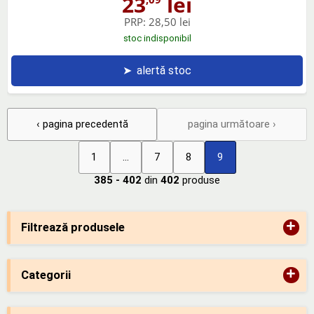
23
lei
PRP:
28,50 lei
stoc indisponibil
➤
alertă stoc
‹ pagina precedentă
pagina următoare ›
1
...
7
8
9
385 - 402
din
402
produse
+
Filtrează produsele
+
Categorii