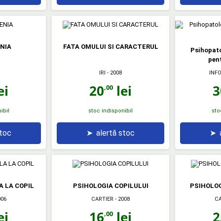
NIA
FATA OMULUI SI CARACTERUL
Psihopato
pent
IRI
- 2008
INF
ei
20
lei
3
,00
ibil
stoc indisponibil
sto
stoc
➤
alertă stoc
➤
 LA COPIL
PSIHOLOGIA COPILULUI
PSIHOLOG
006
CARTIER
- 2008
CA
ei
16
lei
2
,00