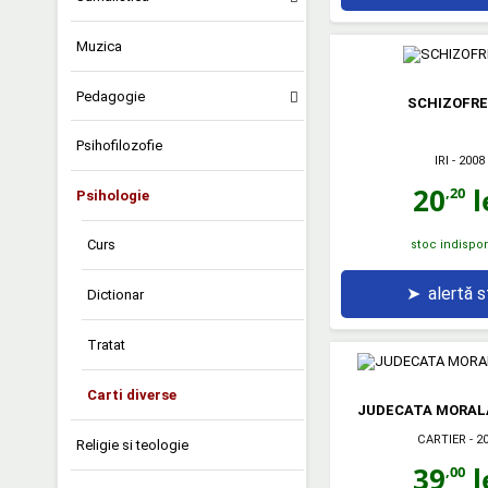
Muzica
Pedagogie
SCHIZOFRE
Psihofilozofie
IRI
- 2008
20
l
,20
Psihologie
Curs
stoc indispon
➤
alertă 
Dictionar
Tratat
Carti diverse
JUDECATA MORALA
CARTIER
- 2
Religie si teologie
39
l
,00