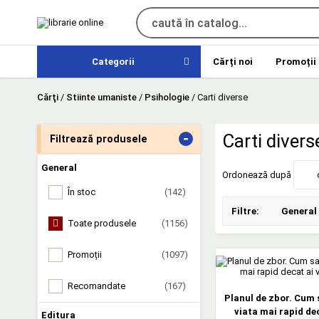
Categorii
Cărți noi
Promoții
Cărţi
/
Stiinte umaniste
/
Psihologie
/
Carti diverse
-
Carti divers
Filtrează produsele
General
Ordonează după
În stoc
(142)
Filtre:
General
Toate produsele
(1156)
Promoții
(1097)
Recomandate
(167)
Planul de zbor. Cum s
viata mai rapid dec
Editura