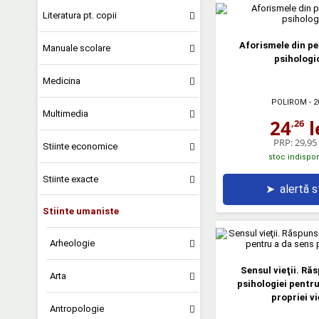
Literatura pt. copii
Aforismele din p
Manuale scolare
psihologi
Medicina
POLIROM
- 2
Multimedia
24
l
,26
PRP:
29,95 
Stiinte economice
stoc indispon
Stiinte exacte
➤
alertă 
Stiinte umaniste
Arheologie
Sensul vieţii. Ră
Arta
psihologiei pentru
propriei vi
Antropologie