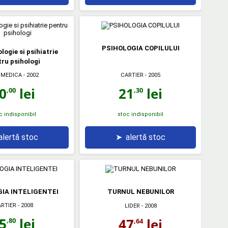
PSIHOLOGIA COPILULUI
logie si psihiatrie
ru psihologi
OMEDICA
- 2002
CARTIER
- 2005
0
lei
21
lei
,00
,30
c indisponibil
stoc indisponibil
alertă stoc
➤
alertă stoc
IA INTELIGENTEI
TURNUL NEBUNILOR
RTIER
- 2008
LIDER
- 2008
5
lei
47
lei
,80
,64