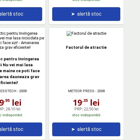
alertă stoc
➤
alertă stoc
Factorul de atractie
c pentru Invingerea
 Nu vei mai lasa
e maine ce poti face
narea dauneaza grav
ficientei!
NESSTECH
- 2008
METEOR PRESS
- 2008
9
lei
19
lei
,95
,35
RP:
28,10 lei
PRP:
22,50 lei
c indisponibil
stoc indisponibil
alertă stoc
➤
alertă stoc