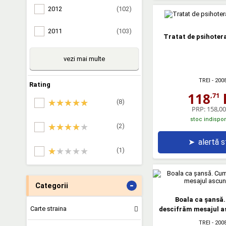
2012
(102)
2011
(103)
Tratat de psihoter
vezi mai multe
TREI
- 200
Rating
118
l
,71
(8)
PRP:
158,00 
stoc indispon
(2)
➤
alertă 
(1)
-
Categorii
Boala ca şansă
Carte straina
descifrăm mesajul as
TREI
- 200