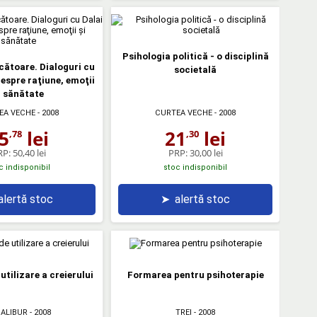
Psihologia politică - o disciplină
cătoare. Dialoguri cu
societală
espre raţiune, emoţii
i sănătate
EA VECHE
- 2008
CURTEA VECHE
- 2008
5
lei
21
lei
,78
,30
RP:
50,40 lei
PRP:
30,00 lei
c indisponibil
stoc indisponibil
alertă stoc
➤
alertă stoc
utilizare a creierului
Formarea pentru psihoterapie
ALIBUR
- 2008
TREI
- 2008