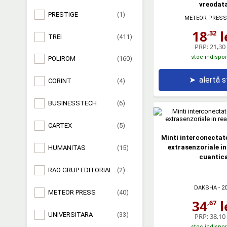
vreodat
PRESTIGE
(1)
METEOR PRESS
18
l
,32
TREI
(411)
PRP:
21,30 
stoc indispon
POLIROM
(160)
➤
alertă 
CORINT
(4)
BUSINESSTECH
(6)
CARTEX
(5)
Minti interconectat
extrasenzoriale in
HUMANITAS
(15)
cuantic
RAO GRUP EDITORIAL
(2)
DAKSHA
- 2
METEOR PRESS
(40)
34
l
,67
UNIVERSITARA
(33)
PRP:
38,10 
stoc indispon