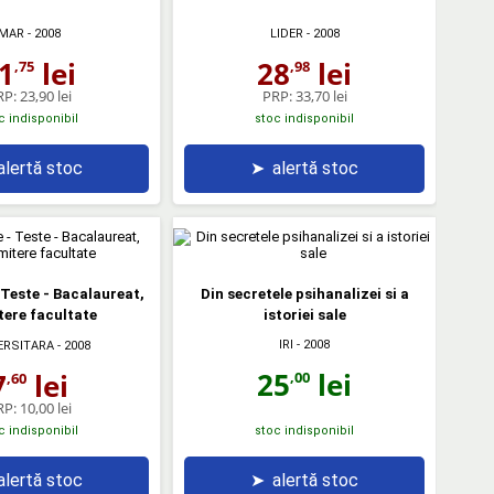
MAR
- 2008
LIDER
- 2008
1
lei
28
lei
,75
,98
RP:
23,90 lei
PRP:
33,70 lei
c indisponibil
stoc indisponibil
alertă stoc
➤
alertă stoc
 Teste - Bacalaureat,
Din secretele psihanalizei si a
ere facultate
istoriei sale
IRI
- 2008
ERSITARA
- 2008
25
lei
7
lei
,00
,60
RP:
10,00 lei
c indisponibil
stoc indisponibil
alertă stoc
➤
alertă stoc