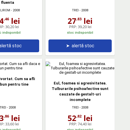
fluenta
LIROM
- 2008
TREI
- 2008
4
lei
27
lei
,46
,83
RP:
30,20 lei
PRP:
39,20 lei
c indisponibil
stoc indisponibil
alertă stoc
➤
alertă stoc
ivortat. Cum sa afli
Eul, foamea si agresivitatea.
bun pentru tine
Tulburarile psihoafective sunt
cauzate de gestalt-uri
incomplete
TREI
- 2008
TREI
- 2008
3
lei
52
lei
,86
,82
RP:
33,60 lei
PRP:
74,40 lei
c indisponibil
stoc indisponibil