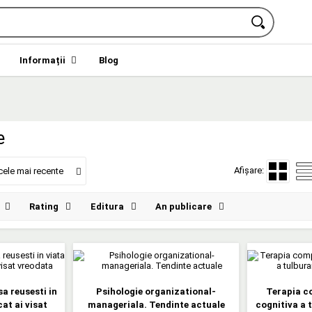
Informații
Blog
e
Afișare:
cele mai recente
Rating
Editura
An publicare
a reusesti in
Psihologie organizational-
Terapia c
at ai visat
manageriala. Tendinte actuale
cognitiva a t