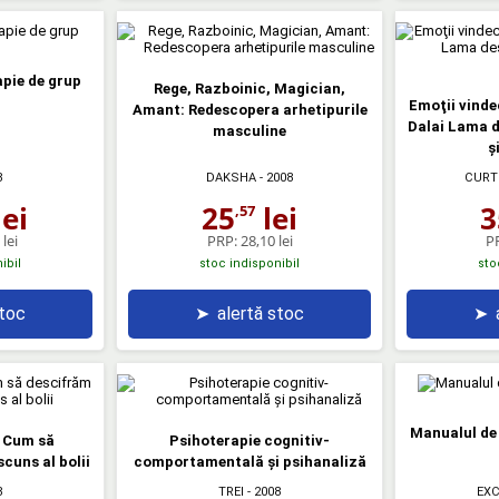
apie de grup
Rege, Razboinic, Magician,
Emoţii vinde
Amant: Redescopera arhetipurile
Dalai Lama d
masculine
ş
8
DAKSHA
- 2008
CURT
ei
25
lei
3
,57
lei
PRP:
28,10 lei
P
ibil
stoc indisponibil
sto
stoc
➤
alertă stoc
➤
Manualul de 
. Cum să
Psihoterapie cognitiv-
cuns al bolii
comportamentală şi psihanaliză
8
TREI
- 2008
EXC