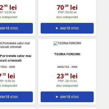
2
lei
70
lei
,93
,29
RP:
53,00 lei
PRP:
99,00 lei
c indisponibil
stoc indisponibil
alertă stoc
➤
alertă stoc
TEORIA FERICIRII
.Portretele celor mai
cuti criminali
ITERA
- 2008
AMALTEA
- 2008
7
lei
23
lei
,72
,04
RP:
9,90 lei
PRP:
28,10 lei
c indisponibil
stoc indisponibil
alertă stoc
➤
alertă stoc