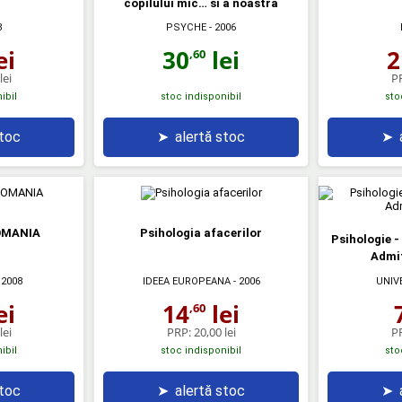
copilului mic… si a noastra
PSYCHE
- 2006
8
30
lei
ei
2
,60
lei
P
ibil
stoc indisponibil
sto
stoc
➤
alertă stoc
➤
ROMANIA
Psihologia afacerilor
Psihologie -
Admit
 2008
IDEEA EUROPEANA
- 2006
UNIV
ei
14
lei
,60
lei
PRP:
20,00 lei
P
ibil
stoc indisponibil
sto
stoc
➤
alertă stoc
➤