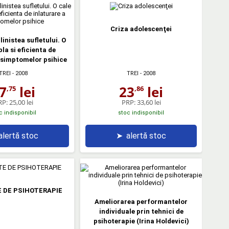
Criza adolescenţei
linistea sufletului. O
la si eficienta de
 simptomelor psihice
TREI
- 2008
TREI
- 2008
7
lei
23
lei
,75
,86
RP:
25,00 lei
PRP:
33,60 lei
c indisponibil
stoc indisponibil
alertă stoc
➤
alertă stoc
 DE PSIHOTERAPIE
Ameliorarea performantelor
individuale prin tehnici de
psihoterapie (Irina Holdevici)