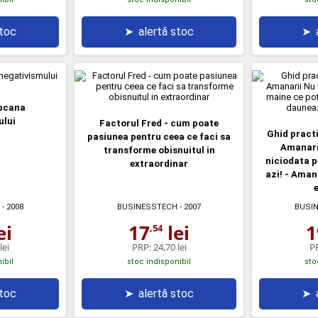
stoc
➤
alertă stoc
➤
pcana
ului
Factorul Fred - cum poate
Ghid practi
pasiunea pentru ceea ce faci sa
Amanarii
transforme obisnuitul in
niciodata p
extraordinar
azi! - Ama
e
- 2008
BUSINESSTECH
- 2007
BUSI
ei
17
lei
1
,54
lei
PRP:
24,70 lei
P
ibil
stoc indisponibil
sto
stoc
➤
alertă stoc
➤