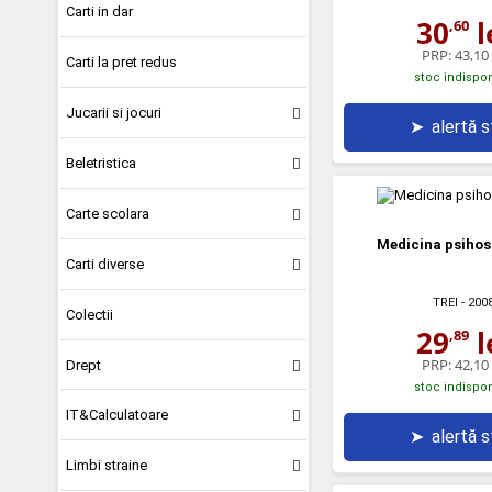
Carti in dar
30
l
,60
PRP:
43,10 
Carti la pret redus
stoc indispon
Jucarii si jocuri
➤
alertă 
Beletristica
Carte scolara
Medicina psiho
Carti diverse
TREI
- 200
Colectii
29
l
,89
PRP:
42,10 
Drept
stoc indispon
IT&Calculatoare
➤
alertă 
Limbi straine