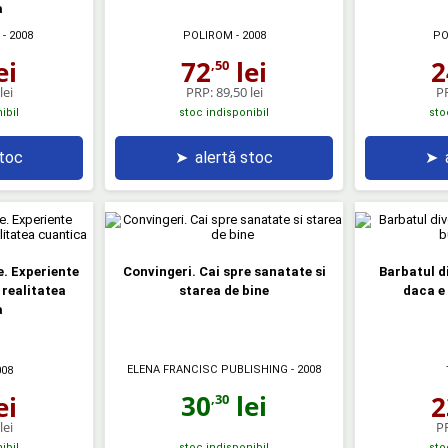
a
- 2008
POLIROM
- 2008
PO
ei
72
lei
2
,50
lei
PRP:
89,50 lei
P
ibil
stoc indisponibil
sto
stoc
➤
alertă stoc
➤
e. Experiente
Convingeri. Cai spre sanatate si
Barbatul d
 realitatea
starea de bine
daca e 
a
ELENA FRANCISC PUBLISHING
- 2008
008
30
lei
ei
2
,30
lei
P
ibil
stoc indisponibil
sto