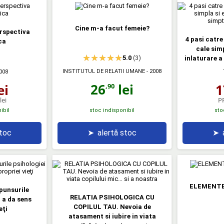
Cine m-a facut femeie?
erspectiva
4 pasi catre 
ca
cale simp
5.0
(3)
inlaturare a
INSTITUTUL DE RELATII UMANE
- 2008
008
26
lei
ei
1
,90
lei
P
ibil
stoc indisponibil
sto
stoc
➤
alertă stoc
➤
ELEMENTE
spunsurile
RELATIA PSIHOLOGICA CU
 a da sens
COPILUL TAU. Nevoia de
eţi
atasament si iubire in viata