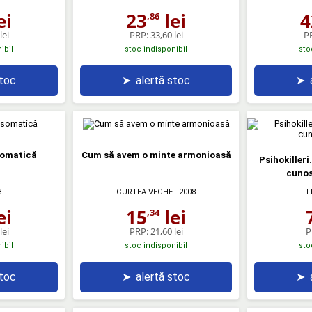
ei
23
lei
4
,86
lei
PRP:
33,60 lei
P
ibil
stoc indisponibil
sto
stoc
➤
alertă stoc
➤
somatică
Cum să avem o minte armonioasă
Psihokilleri
cunos
8
CURTEA VECHE
- 2008
L
ei
15
lei
,34
lei
PRP:
21,60 lei
P
ibil
stoc indisponibil
sto
stoc
➤
alertă stoc
➤