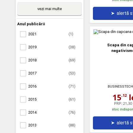
vezi mai multe
➤
alertă 
Anul publicării
2021
(1)
Scapa din ca
2019
(38)
negativism
2018
(69)
2017
(53)
2016
(71)
BUSINESSTECH
15
l
,12
2015
(61)
PRP:
21,30 
stoc indispon
2014
(76)
➤
alertă 
2013
(88)