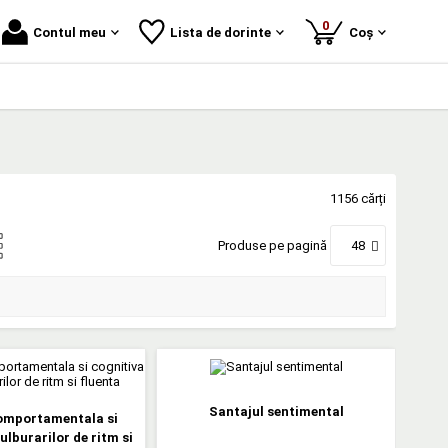
produse
0
Contul meu
Lista de dorinte
Coș
1156 cărți
Produse pe pagină
48
Santajul sentimental
omportamentala si
ulburarilor de ritm si