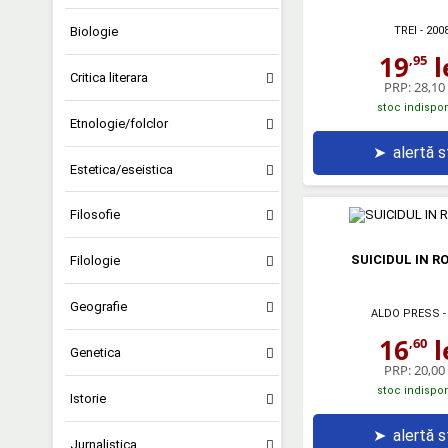
Biologie
TREI
- 200
19
l
,95
Critica literara
PRP:
28,10 
stoc indispon
Etnologie/folclor
➤
alertă 
Estetica/eseistica
Filosofie
SUICIDUL IN 
Filologie
Geografie
ALDO PRESS
-
16
l
,60
Genetica
PRP:
20,00 
stoc indispon
Istorie
➤
alertă 
Jurnalistica