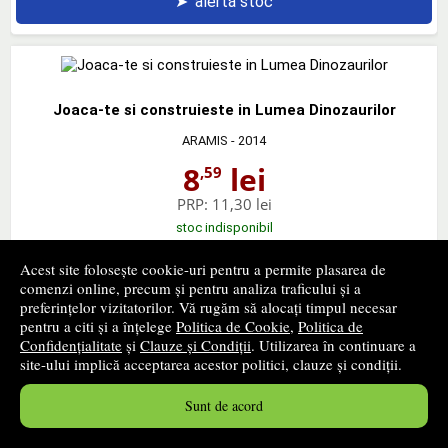
➤
alertă stoc
Joaca-te si construieste in Lumea Dinozaurilor
ARAMIS
- 2014
8
lei
,59
PRP:
11,30 lei
stoc indisponibil
Acest site folosește cookie-uri pentru a permite plasarea de
➤
alertă stoc
comenzi online, precum și pentru analiza traficului și a
preferințelor vizitatorilor. Vă rugăm să alocați timpul necesar
pentru a citi și a înțelege
Politica de Cookie
,
Politica de
Confidențialitate
și
Clauze și Condiții
. Utilizarea în continuare a
site-ului implică acceptarea acestor politici, clauze și condiții.
Construieste-ti propriul iaht - Fara foarfeca si fara lipici
Sunt de acord
ARAMIS
- 2014
,59