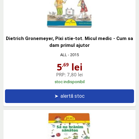
Dietrich Gronemeyer, Pixi stie-tot. Micul medic - Cum sa
dam primul ajutor
ALL
- 2015
5
lei
,69
PRP:
7,80 lei
stoc indisponibil
➤
alertă stoc