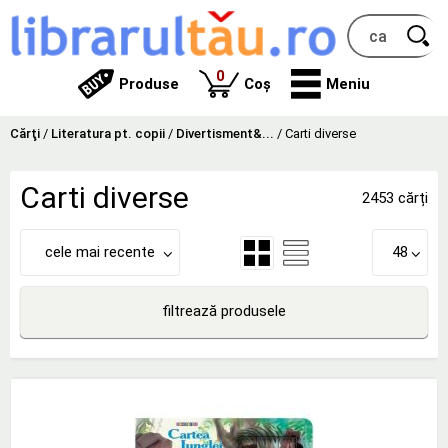
produse
0
Produse
Coș
Meniu
Cărţi
/
Literatura pt. copii
/
Divertisment&...
/
Carti diverse
Carti diverse
2453 cărți
cele mai recente
48
filtrează produsele