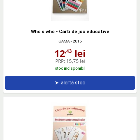
Who s who - Carti de joc educative
GAMA
- 2015
12
lei
,43
PRP:
15,75 lei
stoc indisponibil
➤
alertă stoc