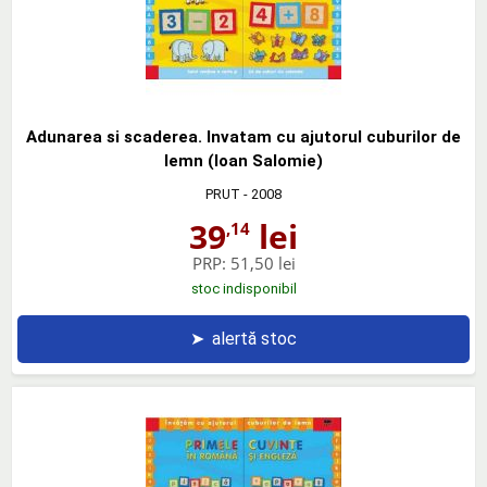
Adunarea si scaderea. Invatam cu ajutorul cuburilor de
lemn (Ioan Salomie)
PRUT
- 2008
39
lei
,14
PRP:
51,50 lei
stoc indisponibil
➤
alertă stoc