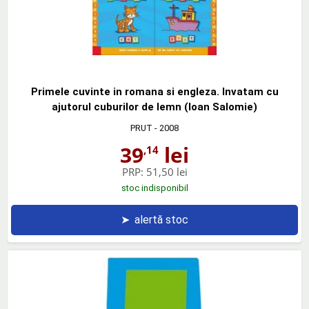
Primele cuvinte in romana si engleza. Invatam cu
ajutorul cuburilor de lemn (Ioan Salomie)
PRUT
- 2008
39
lei
,14
PRP:
51,50 lei
stoc indisponibil
➤
alertă stoc