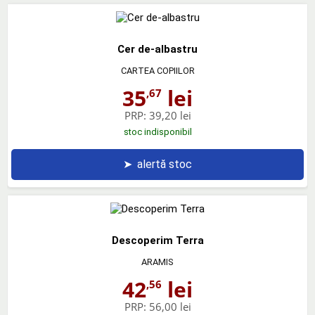
Cer de-albastru
CARTEA COPIILOR
35
lei
,67
PRP:
39,20 lei
stoc indisponibil
➤
alertă stoc
Descoperim Terra
ARAMIS
42
lei
,56
PRP:
56,00 lei