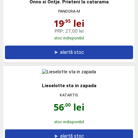
Onno si Ontje. Prieteni la catarama
PANDORA-M
19
lei
,95
PRP:
27,00 lei
stoc indisponibil
➤
alertă stoc
Lieselotte sta in zapada
KATARTIS
56
lei
,00
stoc indisponibil
➤
alertă stoc