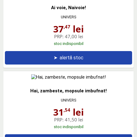
Ai voie, Naivoie!
UNIVERS
37
lei
,47
PRP:
47,00 lei
stoc indisponibil
➤
alertă stoc
Hai, zambeste, mopsule imbufnat!
UNIVERS
31
lei
,54
PRP:
41,50 lei
stoc indisponibil