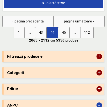
➤
alertă stoc
‹ pagina precedentă
pagina următoare ›
1
...
43
44
45
...
112
2065 - 2112
din
5356
produse
+
Filtrează produsele
+
Categorii
+
Edituri
-
ANPC