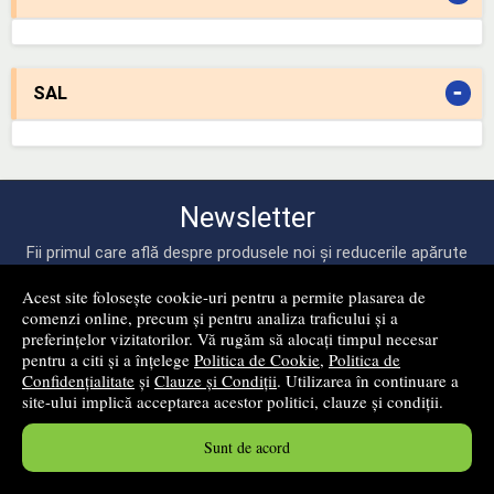
-
SAL
Newsletter
Fii primul care află despre produsele noi și reducerile apărute
pe site-ul nostru!
Acest site folosește cookie-uri pentru a permite plasarea de
comenzi online, precum și pentru analiza traficului și a
preferințelor vizitatorilor. Vă rugăm să alocați timpul necesar
pentru a citi și a înțelege
Politica de Cookie
,
Politica de
Confidențialitate
și
Clauze și Condiții
. Utilizarea în continuare a
site-ului implică acceptarea acestor politici, clauze și condiții.
mă abonez!
Sunt de acord