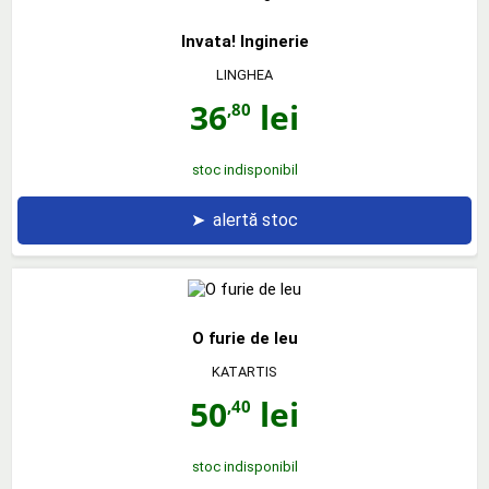
Invata! Inginerie
LINGHEA
36
lei
,80
stoc indisponibil
➤
alertă stoc
O furie de leu
KATARTIS
50
lei
,40
stoc indisponibil