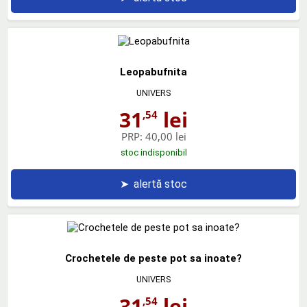
Leopabufnita
UNIVERS
31
lei
,54
PRP:
40,00 lei
stoc indisponibil
➤
alertă stoc
Crochetele de peste pot sa inoate?
UNIVERS
31
lei
,54