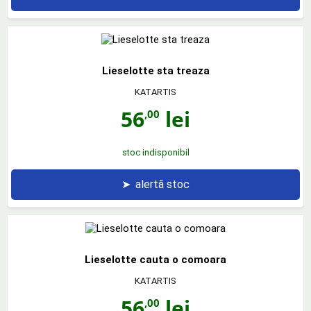
Lieselotte sta treaza
KATARTIS
56
lei
,00
stoc indisponibil
➤
alertă stoc
Lieselotte cauta o comoara
KATARTIS
56
lei
,00