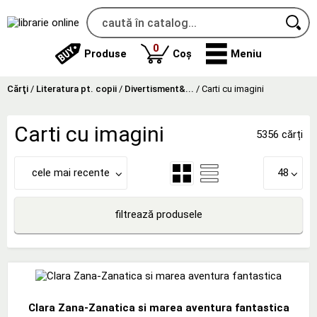
produse
0
Produse
Coș
Meniu
Cărţi
/
Literatura pt. copii
/
Divertisment&...
/
Carti cu imagini
Carti cu imagini
5356 cărți
cele mai recente
48
filtrează produsele
Clara Zana-Zanatica si marea aventura fantastica