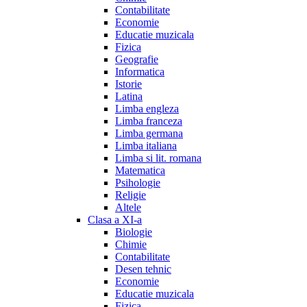
Contabilitate
Economie
Educatie muzicala
Fizica
Geografie
Informatica
Istorie
Latina
Limba engleza
Limba franceza
Limba germana
Limba italiana
Limba si lit. romana
Matematica
Psihologie
Religie
Altele
Clasa a XI-a
Biologie
Chimie
Contabilitate
Desen tehnic
Economie
Educatie muzicala
Fizica