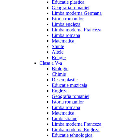
Educatie plastica
Geografia romaniei
Limba moderna Germana
Istoria romanilor
Limba engleza
Limba moderna Franceza
Limba romana
Matematica
Stiinte
Altele
Religie
Clasa a V-a
Biologie
Chimie
Desen plastic
Educatie muzicala
Engleza
Geografia romaniei
Istoria romanilor
Limba romana
Matematica
Limbi straine
Limba moderna Franceza
Limba moderna Engleza
Educatie tehnologica