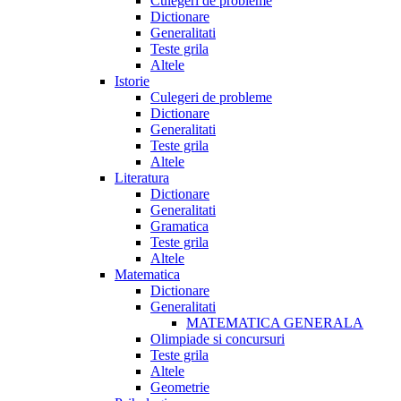
Culegeri de probleme
Dictionare
Generalitati
Teste grila
Altele
Istorie
Culegeri de probleme
Dictionare
Generalitati
Teste grila
Altele
Literatura
Dictionare
Generalitati
Gramatica
Teste grila
Altele
Matematica
Dictionare
Generalitati
MATEMATICA GENERALA
Olimpiade si concursuri
Teste grila
Altele
Geometrie