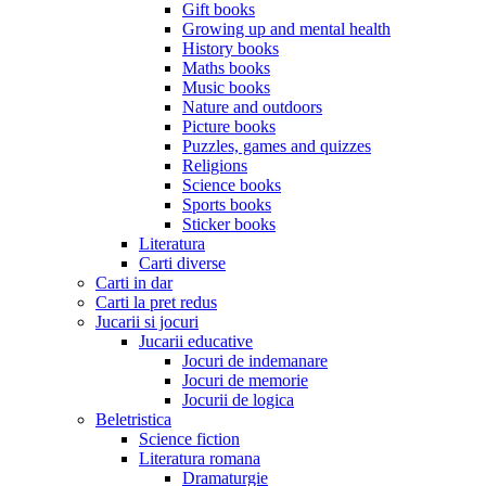
Gift books
Growing up and mental health
History books
Maths books
Music books
Nature and outdoors
Picture books
Puzzles, games and quizzes
Religions
Science books
Sports books
Sticker books
Literatura
Carti diverse
Carti in dar
Carti la pret redus
Jucarii si jocuri
Jucarii educative
Jocuri de indemanare
Jocuri de memorie
Jocurii de logica
Beletristica
Science fiction
Literatura romana
Dramaturgie