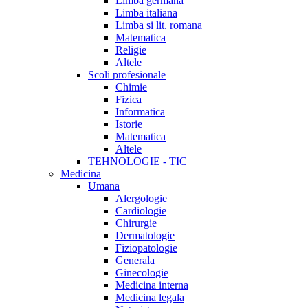
Limba germana
Limba italiana
Limba si lit. romana
Matematica
Religie
Altele
Scoli profesionale
Chimie
Fizica
Informatica
Istorie
Matematica
Altele
TEHNOLOGIE - TIC
Medicina
Umana
Alergologie
Cardiologie
Chirurgie
Dermatologie
Fiziopatologie
Generala
Ginecologie
Medicina interna
Medicina legala