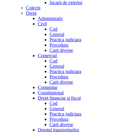
Jucarii de exterior
Colectii
Drept
Administrativ
Civil
Cod
General
Practica judiciara
Procedura
Carti diverse
Comercial
Cod
General
Practica judiciara
Procedura
Carti diverse
Comunitar
Constitutional
Drept financiar si fiscal
Cod
General
Practica judiciara
Procedura
Carti diverse
Dreptul transporturilor