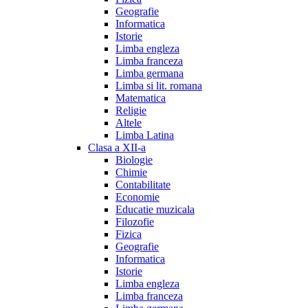
Geografie
Informatica
Istorie
Limba engleza
Limba franceza
Limba germana
Limba si lit. romana
Matematica
Religie
Altele
Limba Latina
Clasa a XII-a
Biologie
Chimie
Contabilitate
Economie
Educatie muzicala
Filozofie
Fizica
Geografie
Informatica
Istorie
Limba engleza
Limba franceza