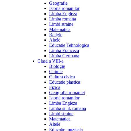
Geografie
Istoria romanilor
Limba Engleza
Limba romana
Limbi straine
Matematica
Religie
Altele
Educatie Tehnologica
Limba Franceza
Limba Germana
Clasa a VIII-a
Biologie
Chimie
Cultura civica
Educatie plastica
Fizica
Geografia romaniei
Istoria romanilor
Limba Engleza
Limba si lit. romana
Limbi straine
Matematica
Altele
Educatie muzicala