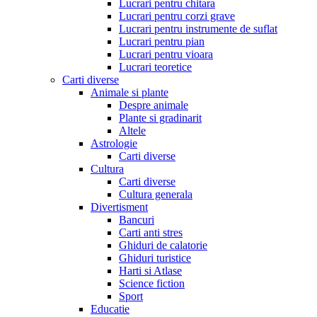
Lucrari pentru chitara
Lucrari pentru corzi grave
Lucrari pentru instrumente de suflat
Lucrari pentru pian
Lucrari pentru vioara
Lucrari teoretice
Carti diverse
Animale si plante
Despre animale
Plante si gradinarit
Altele
Astrologie
Carti diverse
Cultura
Carti diverse
Cultura generala
Divertisment
Bancuri
Carti anti stres
Ghiduri de calatorie
Ghiduri turistice
Harti si Atlase
Science fiction
Sport
Educatie