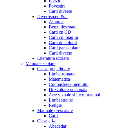
Poezii
Povestiri
Carti diverse
Divertisment&...
Albume
Benzi desenate
Carti cu CD
Carti cu imagini
Carti de colorat
Carti parascolare
Carti diverse
Literatura scolara
Manuale scolare
Clasa pregatitoare
Limba romana
Matematica
Cunoasterea mediului
Dezvoltare personala
Arte vizuale si lucru manual
Limbi straine
Religie
Manuale prescolare
Carti
Clasa a I-a
Abecedar