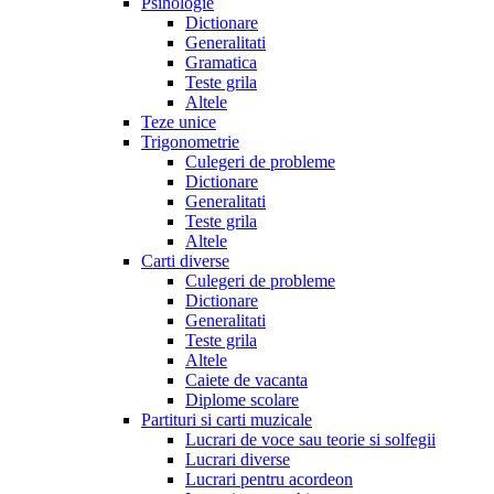
Psihologie
Dictionare
Generalitati
Gramatica
Teste grila
Altele
Teze unice
Trigonometrie
Culegeri de probleme
Dictionare
Generalitati
Teste grila
Altele
Carti diverse
Culegeri de probleme
Dictionare
Generalitati
Teste grila
Altele
Caiete de vacanta
Diplome scolare
Partituri si carti muzicale
Lucrari de voce sau teorie si solfegii
Lucrari diverse
Lucrari pentru acordeon