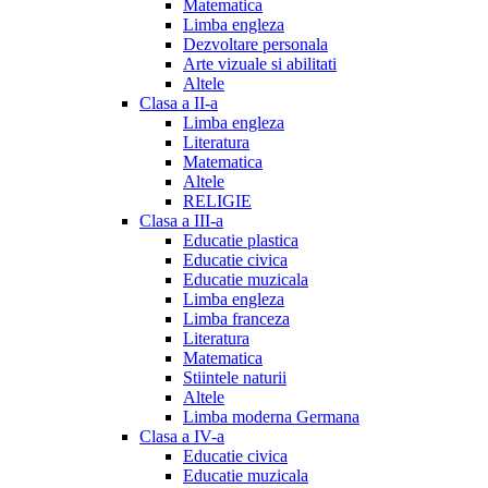
Matematica
Limba engleza
Dezvoltare personala
Arte vizuale si abilitati
Altele
Clasa a II-a
Limba engleza
Literatura
Matematica
Altele
RELIGIE
Clasa a III-a
Educatie plastica
Educatie civica
Educatie muzicala
Limba engleza
Limba franceza
Literatura
Matematica
Stiintele naturii
Altele
Limba moderna Germana
Clasa a IV-a
Educatie civica
Educatie muzicala