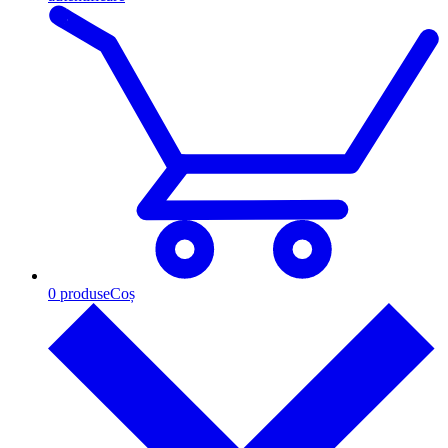
0
produse
Coș