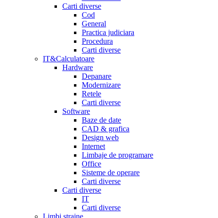
Carti diverse
Cod
General
Practica judiciara
Procedura
Carti diverse
IT&Calculatoare
Hardware
Depanare
Modernizare
Retele
Carti diverse
Software
Baze de date
CAD & grafica
Design web
Internet
Limbaje de programare
Office
Sisteme de operare
Carti diverse
Carti diverse
IT
Carti diverse
Limbi straine