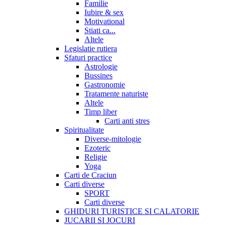
Familie
Iubire & sex
Motivational
Stiati ca...
Altele
Legislatie rutiera
Sfaturi practice
Astrologie
Bussines
Gastronomie
Tratamente naturiste
Altele
Timp liber
Carti anti stres
Spiritualitate
Diverse-mitologie
Ezoteric
Religie
Yoga
Carti de Craciun
Carti diverse
SPORT
Carti diverse
GHIDURI TURISTICE SI CALATORIE
JUCARII SI JOCURI