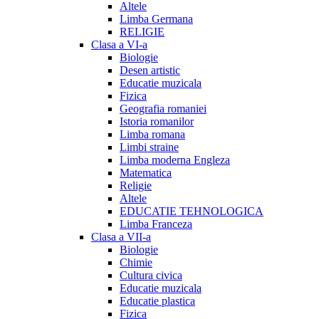
Altele
Limba Germana
RELIGIE
Clasa a VI-a
Biologie
Desen artistic
Educatie muzicala
Fizica
Geografia romaniei
Istoria romanilor
Limba romana
Limbi straine
Limba moderna Engleza
Matematica
Religie
Altele
EDUCATIE TEHNOLOGICA
Limba Franceza
Clasa a VII-a
Biologie
Chimie
Cultura civica
Educatie muzicala
Educatie plastica
Fizica