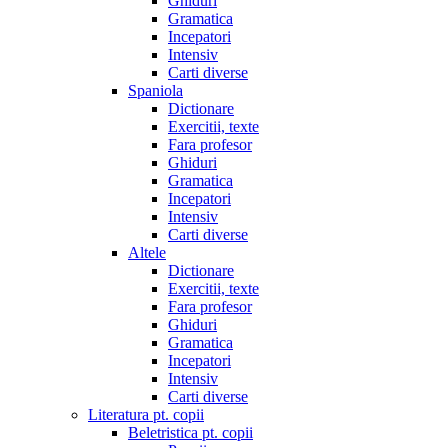
Ghiduri
Gramatica
Incepatori
Intensiv
Carti diverse
Spaniola
Dictionare
Exercitii, texte
Fara profesor
Ghiduri
Gramatica
Incepatori
Intensiv
Carti diverse
Altele
Dictionare
Exercitii, texte
Fara profesor
Ghiduri
Gramatica
Incepatori
Intensiv
Carti diverse
Literatura pt. copii
Beletristica pt. copii