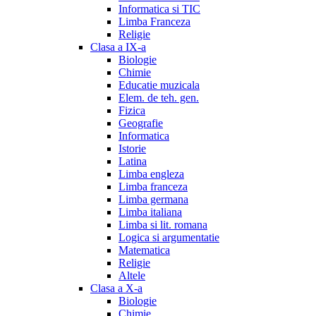
Informatica si TIC
Limba Franceza
Religie
Clasa a IX-a
Biologie
Chimie
Educatie muzicala
Elem. de teh. gen.
Fizica
Geografie
Informatica
Istorie
Latina
Limba engleza
Limba franceza
Limba germana
Limba italiana
Limba si lit. romana
Logica si argumentatie
Matematica
Religie
Altele
Clasa a X-a
Biologie
Chimie