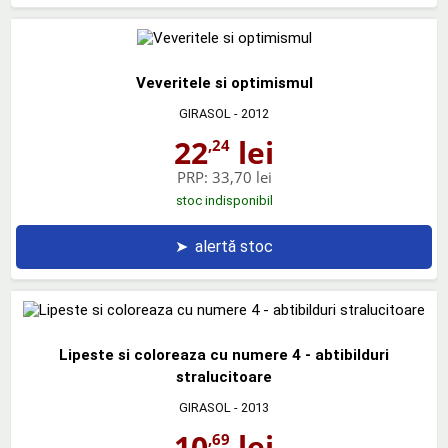
Veveritele si optimismul
GIRASOL
- 2012
22
lei
,24
PRP:
33,70 lei
stoc indisponibil
➤
alertă stoc
Lipeste si coloreaza cu numere 4 - abtibilduri
stralucitoare
GIRASOL
- 2013
10
lei
,69