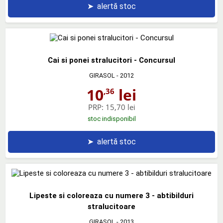
➤
alertă stoc
Cai si ponei stralucitori - Concursul
GIRASOL
- 2012
10
lei
,36
PRP:
15,70 lei
stoc indisponibil
➤
alertă stoc
Lipeste si coloreaza cu numere 3 - abtibilduri
stralucitoare
GIRASOL
- 2013