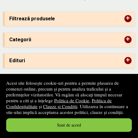
+
Filtrează produsele
+
Categorii
+
Edituri
-
ANPC
Acest site folosește cookie-uri pentru a permite plasarea de
comenzi online, precum și pentru analiza traficului și a
preferințelor vizitatorilor. Vă rugăm să alocați timpul necesar
pentru a citi și a înțelege
Politica de Cookie
,
Politica de
Confidențialitate
și
Clauze și Condiții
. Utilizarea în continuare a
-
SAL
site-ului implică acceptarea acestor politici, clauze și condiții.
Sunt de acord