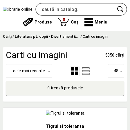
produse
0
Produse
Coș
Meniu
Cărţi
/
Literatura pt. copii
/
Divertisment&...
/
Carti cu imagini
Carti cu imagini
5356 cărți
cele mai recente
48
filtrează produsele
Tigrul si toleranta