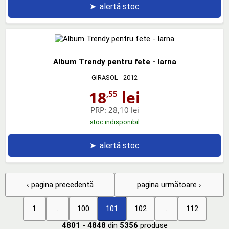
➤
alertă stoc
Album Trendy pentru fete - Iarna
GIRASOL
- 2012
18
lei
,55
PRP:
28,10 lei
stoc indisponibil
➤
alertă stoc
‹ pagina precedentă
pagina următoare ›
1
...
100
101
102
...
112
4801 - 4848
din
5356
produse