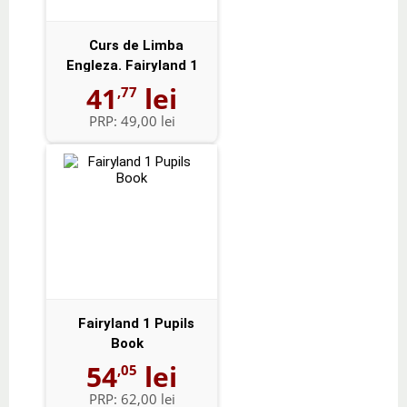
Curs de Limba
Engleza. Fairyland 1
Activity Book -...
41
lei
,77
PRP:
49,00 lei
Fairyland 1 Pupils
Book
54
lei
,05
PRP:
62,00 lei