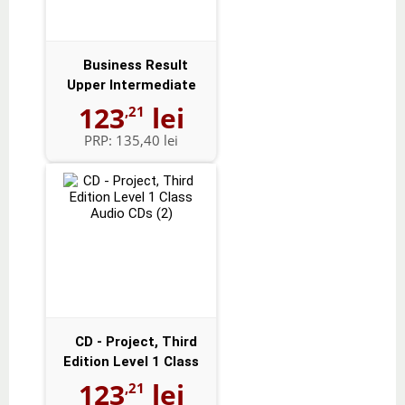
Business Result
Upper Intermediate
Audio CDs (2)
123
lei
,21
PRP:
135,40 lei
CD - Project, Third
Edition Level 1 Class
Audio CD...
123
lei
,21