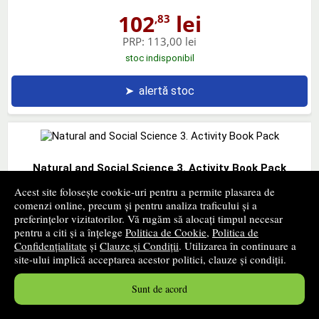
102
lei
,83
PRP:
113,00 lei
stoc indisponibil
➤
alertă stoc
Natural and Social Science 3. Activity Book Pack
MACMILLAN
- 2010
Acest site folosește cookie-uri pentru a permite plasarea de
comenzi online, precum și pentru analiza traficului și a
129
lei
,22
preferințelor vizitatorilor. Vă rugăm să alocați timpul necesar
pentru a citi și a înțelege
Politica de Cookie
,
Politica de
PRP:
142,00 lei
Confidențialitate
și
Clauze și Condiții
. Utilizarea în continuare a
stoc indisponibil
site-ului implică acceptarea acestor politici, clauze și condiții.
➤
alertă stoc
Sunt de acord