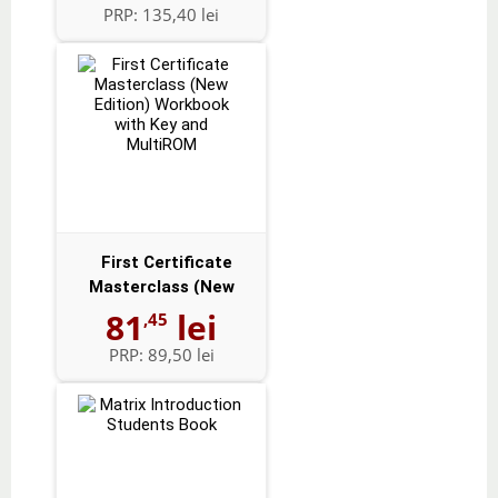
PRP:
135,40 lei
First Certificate
Masterclass (New
Edition) Workbo...
81
lei
,45
PRP:
89,50 lei