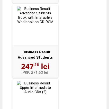
Business Result
Advanced Students
Book with Intera...
247
lei
,16
PRP:
271,60 lei