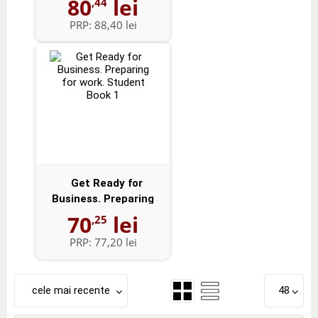
80
lei
,44
PRP:
88,40 lei
Get Ready for
Business. Preparing
for work. Studen...
70
lei
,25
PRP:
77,20 lei
cele mai recente
48