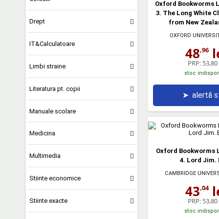
Oxford Bookworms Li
3. The Long White Cl
Drept
from New Zeala
OXFORD UNIVERSI
IT&Calculatoare
48
l
,96
PRP:
53,80 
Limbi straine
stoc indispon
Literatura pt. copii
➤
alertă 
Manuale scolare
Medicina
Oxford Bookworms L
Multimedia
4. Lord Jim.
CAMBRIDGE UNIVER
Stiinte economice
43
l
,04
PRP:
53,80 
Stiinte exacte
stoc indispon