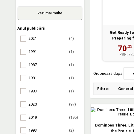
vezi mai multe
Anul publicării
Get Ready fo
Preparing f
2021
(4)
Studen
70
,25
1991
(1)
PRP:
77,
1987
(1)
Ordonează după
1981
(1)
Filtre:
General
1983
(1)
2020
(97)
2019
(195)
Dominoes Three. Lit
1993
(2)
the Prairie.