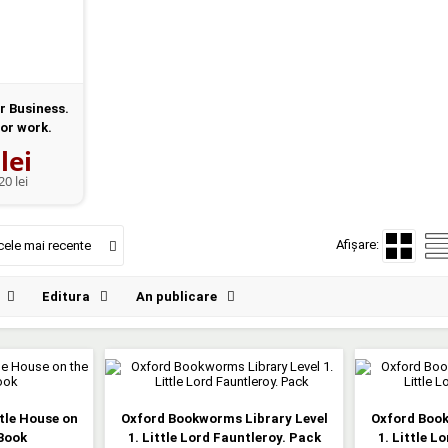
r Business.
or work.
...
lei
20 lei
Afișare:
cele mai recente
Editura
An publicare
tle House on
Oxford Bookworms Library Level
Oxford Book
 Book
1. Little Lord Fauntleroy. Pack
1. Little L