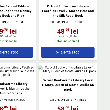
les Second Edition
Oxford Bookworms Library
sour and the Donkey.
Factfiles Level 2. Marco Polo and
y Book and Play
the Silk Road. Book
 UNIVERSITY PRESS
OXFORD UNIVERSITY PRESS
9
lei
48
lei
,76
,96
RP:
24,70 lei
PRP:
53,80 lei
c indisponibil
stoc indisponibil
alertă stoc
➤
alertă stoc
Oxford Bookworms Library Level
ookworms Library
1. Mary, Queen of Scots. Audio CD
evel 3. Martin Luther
pack
 Audio CD pack
UNIVERSITY PRESS
OXFORD UNIVERSITY PRESS
8
lei
58
lei
,06
,06