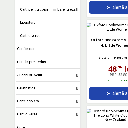
➤
alertă 
Carti pentru copii in limba engleza
Literatura
Carti diverse
Oxford Bookworms L
4. Little Wome
Carti in dar
OXFORD UNIVERSI
Carti la pret redus
48
l
,96
PRP:
53,80 
Jucarii si jocuri
stoc indispon
Beletristica
➤
alertă 
Carte scolara
Carti diverse
Colectii