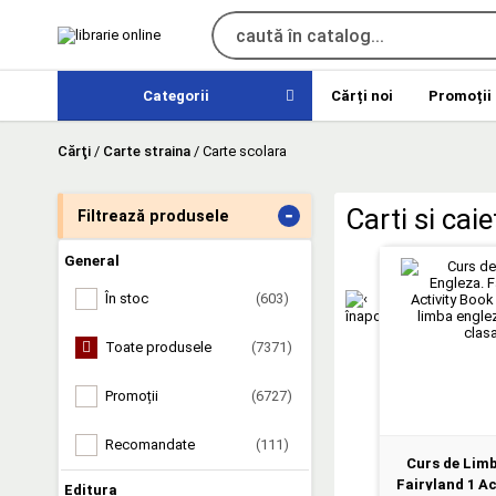
Categorii
Cărți noi
Promoții
Cărţi
/
Carte straina
/
Carte scolara
-
Carti si cai
Filtrează produsele
General
În stoc
(603)
Toate produsele
(7371)
Promoții
(6727)
Recomandate
(111)
Curs de Lim
Fairyland 1 Ac
Editura