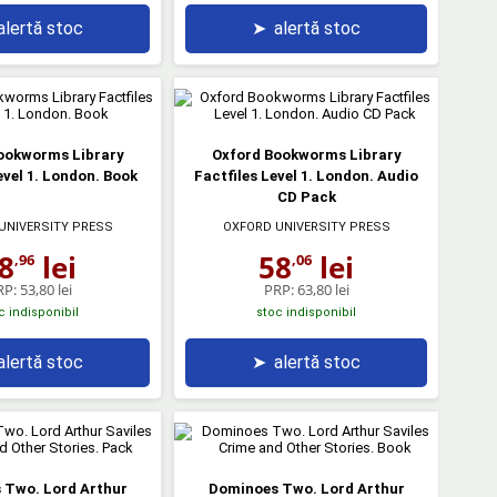
alertă stoc
➤
alertă stoc
ookworms Library
Oxford Bookworms Library
evel 1. London. Book
Factfiles Level 1. London. Audio
CD Pack
UNIVERSITY PRESS
OXFORD UNIVERSITY PRESS
8
lei
58
lei
,96
,06
RP:
53,80 lei
PRP:
63,80 lei
c indisponibil
stoc indisponibil
alertă stoc
➤
alertă stoc
 Two. Lord Arthur
Dominoes Two. Lord Arthur