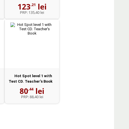
(2)
123
lei
,21
PRP:
135,40 lei
Hot Spot level 1 with
Test CD. Teacher's Book
80
lei
,44
PRP:
88,40 lei