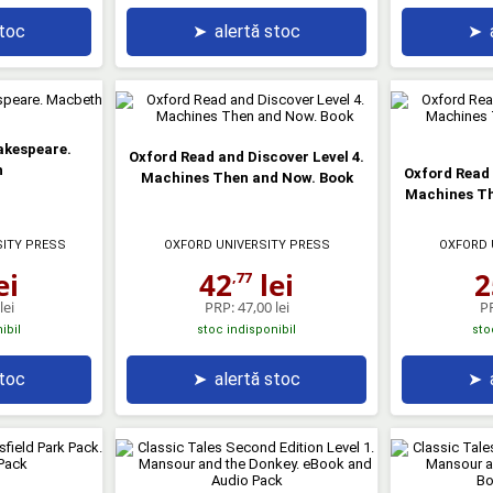
stoc
➤
alertă stoc
➤
akespeare.
Oxford Read and Discover Level 4.
h
Oxford Read 
Machines Then and Now. Book
Machines Th
SITY PRESS
OXFORD UNIVERSITY PRESS
OXFORD 
ei
42
lei
2
,77
lei
PRP:
47,00 lei
P
ibil
stoc indisponibil
sto
stoc
➤
alertă stoc
➤