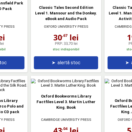
nsfield Park
Classic Tales Second Edition
Classic Ta
D Pack
Level 1. Mansour and the Donkey.
Level 1. Man
eBook and Audio Pack
Activit
TY PRESS
OXFORD UNIVERSITY PRESS
CAMBRIDGE
ei
30
lei
1
,67
lei
PRP:
33,70 lei
P
ibil
stoc indisponibil
sto
stoc
➤
alertă stoc
➤
Oxford Bookworms Library
s Library
Oxford B
Factfiles Level 3. Martin Luther
arco Polo and
Factfiles L
King. Book
io CD pack
King.
TY PRESS
CAMBRIDGE UNIVERSITY PRESS
OXFORD 
ei
43
lei
5
,04