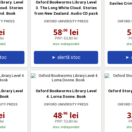
brary. Level
Oxford Bookworms Library Level
Saviles Cri
oud. Stories
3. The Long White Cloud. Stories
nd. Book
from New Zealand. Audio CD pack
TY PRESS
OXFORD UNIVERSITY PRESS
OXFORD 
ei
58
lei
5
,06
lei
PRP:
63,80 lei
P
ibil
stoc indisponibil
sto
stoc
➤
alertă stoc
➤
ibrary Level
Oxford Bookworms Library Level
Oxford Story
 Book
4. Lorna Doone. Book
SITY PRESS
OXFORD UNIVERSITY PRESS
OXFORD 
ei
48
lei
3
,96
lei
PRP:
53,80 lei
P
ibil
stoc indisponibil
sto