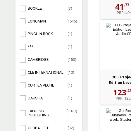
-...
41
,77
BOOKLET
(3)
PRP:
49,
LONGMAN
(1545)
PINGUIN BOOK
(1)
***
(1)
CAMBRIDGE
(150)
CLE INTERNATIONAL
(10)
CD - Proje
Edition Leve
CURTEA VECHE
(1)
Audio C
123
,2
PRP:
135,
DAKSHA
(1)
EXPRESS
(1073)
PUBLISHING
GLOBAL ELT
(32)