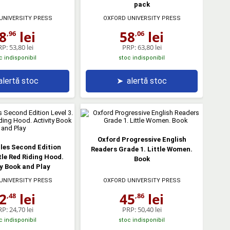
pack
UNIVERSITY PRESS
OXFORD UNIVERSITY PRESS
8
lei
58
lei
,96
,06
RP:
53,80 lei
PRP:
63,80 lei
c indisponibil
stoc indisponibil
alertă stoc
➤
alertă stoc
Oxford Progressive English
les Second Edition
Readers Grade 1. Little Women.
ttle Red Riding Hood.
Book
y Book and Play
UNIVERSITY PRESS
OXFORD UNIVERSITY PRESS
2
lei
45
lei
,48
,86
RP:
24,70 lei
PRP:
50,40 lei
c indisponibil
stoc indisponibil