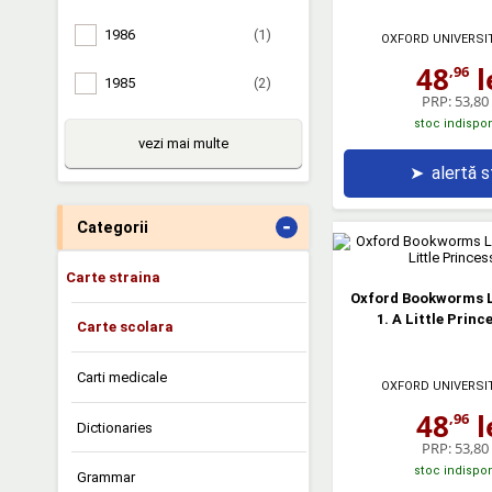
1986
(1)
OXFORD UNIVERSI
48
l
,96
1985
(2)
PRP:
53,80 
stoc indispon
vezi mai multe
➤
alertă 
-
Categorii
Carte straina
Oxford Bookworms L
1. A Little Princ
Carte scolara
Carti medicale
OXFORD UNIVERSI
48
l
,96
Dictionaries
PRP:
53,80 
stoc indispon
Grammar