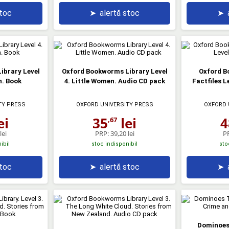
stoc
➤
alertă stoc
➤
ibrary Level
Oxford Bookworms Library Level
Oxford B
n. Book
4. Little Women. Audio CD pack
Factfiles L
TY PRESS
OXFORD UNIVERSITY PRESS
OXFORD 
ei
35
lei
4
,67
lei
PRP:
39,20 lei
P
ibil
stoc indisponibil
sto
stoc
➤
alertă stoc
➤
Dominoes