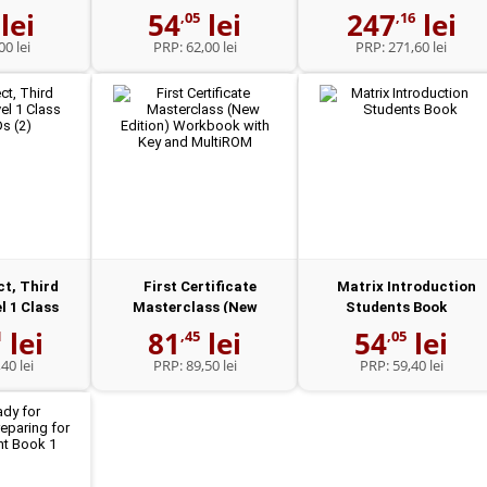
with Intera...
lei
54
lei
247
lei
,05
,16
00 lei
PRP:
62,00 lei
PRP:
271,60 lei
ct, Third
First Certificate
Matrix Introduction
l 1 Class
Masterclass (New
Students Book
D...
Edition) Workbo...
lei
81
lei
54
lei
1
,45
,05
40 lei
PRP:
89,50 lei
PRP:
59,40 lei