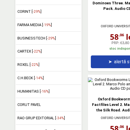
Dominoes Three. Ma
Pack. Audio C
CORINT [
-29%
]
FARMA MEDIA [
-19%
]
OXFORD UNIVERSI
58
l
,06
BUSINESSTECH [
-29%
]
PRP:
63,80 
stoc indispon
CARTEX [
-22%
]
➤
alertă 
ROXEL [
-22%
]
C.H.BECK [
-14%
]
HUMANITAS [
-16%
]
Oxford Bookworm
Factfiles Level 2. M
CORUT PAVEL
the Silk Road. Aud
RAO GRUP EDITORIAL [
-34%
]
OXFORD UNIVERSI
58
l
,06