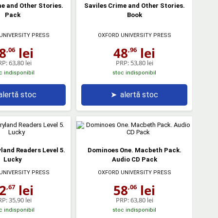
me and Other Stories.
Saviles Crime and Other Stories.
Pack
Book
UNIVERSITY PRESS
OXFORD UNIVERSITY PRESS
8
lei
48
lei
,06
,96
RP:
63,80 lei
PRP:
53,80 lei
c indisponibil
stoc indisponibil
alertă stoc
➤
alertă stoc
land Readers Level 5.
Dominoes One. Macbeth Pack.
Lucky
Audio CD Pack
UNIVERSITY PRESS
OXFORD UNIVERSITY PRESS
2
lei
58
lei
,67
,06
RP:
35,90 lei
PRP:
63,80 lei
c indisponibil
stoc indisponibil