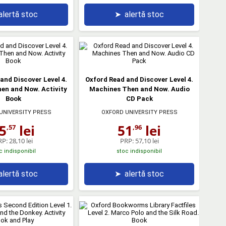
alertă stoc
➤
alertă stoc
and Discover Level 4.
Oxford Read and Discover Level 4.
en and Now. Activity
Machines Then and Now. Audio
Book
CD Pack
UNIVERSITY PRESS
OXFORD UNIVERSITY PRESS
5
lei
51
lei
,57
,96
RP:
28,10 lei
PRP:
57,10 lei
c indisponibil
stoc indisponibil
alertă stoc
➤
alertă stoc