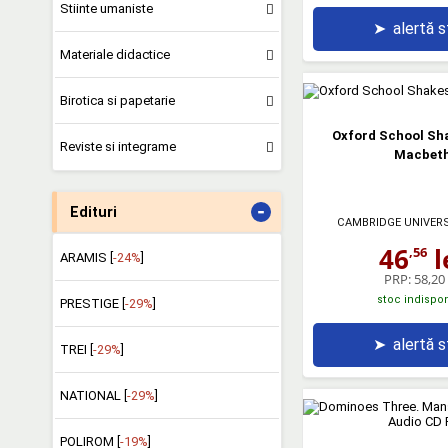
Stiinte umaniste
➤
alertă 
Materiale didactice
Birotica si papetarie
Oxford School Sh
Reviste si integrame
Macbet
-
Edituri
CAMBRIDGE UNIVER
46
l
,56
ARAMIS [
-24%
]
PRP:
58,20 
stoc indispon
PRESTIGE [
-29%
]
➤
alertă 
TREI [
-29%
]
NATIONAL [
-29%
]
POLIROM [
-19%
]