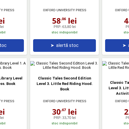
TY PRESS
OXFORD UNIVERSITY PRESS
OXFORD 
ei
58
lei
4
,06
lei
PRP:
63,80 lei
P
ibil
stoc indisponibil
sto
stoc
➤
alertă stoc
➤
ibrary Level
Classic Tales Second Edition
Classic Ta
ess. Book
Level 3. Little Red Riding Hood.
Level 3. Li
Book
Activit
TY PRESS
OXFORD UNIVERSITY PRESS
OXFORD 
ei
30
lei
2
,67
lei
PRP:
33,70 lei
P
ibil
stoc indisponibil
sto