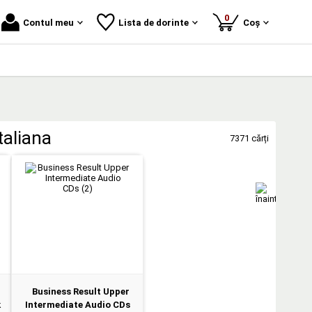
produse
0
Contul meu
Lista de dorinte
Coș
taliana
7371 cărți
Business Result Upper
k
Intermediate Audio CDs