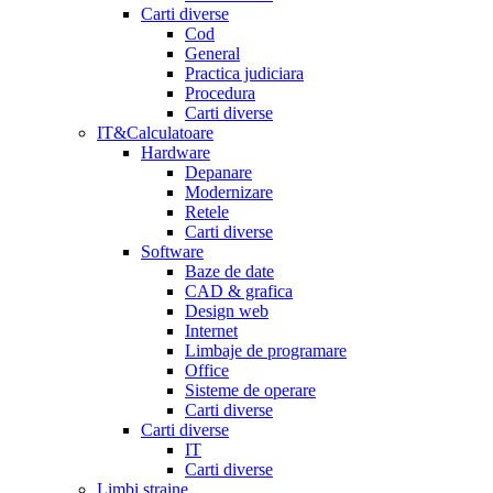
Carti diverse
Cod
General
Practica judiciara
Procedura
Carti diverse
IT&Calculatoare
Hardware
Depanare
Modernizare
Retele
Carti diverse
Software
Baze de date
CAD & grafica
Design web
Internet
Limbaje de programare
Office
Sisteme de operare
Carti diverse
Carti diverse
IT
Carti diverse
Limbi straine