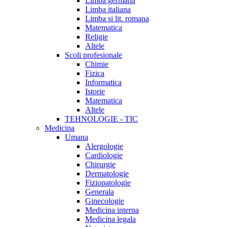
Limba germana
Limba italiana
Limba si lit. romana
Matematica
Religie
Altele
Scoli profesionale
Chimie
Fizica
Informatica
Istorie
Matematica
Altele
TEHNOLOGIE - TIC
Medicina
Umana
Alergologie
Cardiologie
Chirurgie
Dermatologie
Fiziopatologie
Generala
Ginecologie
Medicina interna
Medicina legala