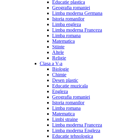
Educatie plastica
Geografia romaniei
Limba moderna Germana
Istoria romanilor
Limba engleza
Limba moderna Franceza
Limba romana
Matematica
Stiinte
Altele
Religie
Clasa a V-a
Biologie
Chimie
Desen plastic
Educatie muzicala
Engleza
Geografia romaniei
Istoria romanilor
Limba romana
Matematica
Limbi straine
Limba moderna Franceza
Limba moderna Engleza
Educatie tehnologica