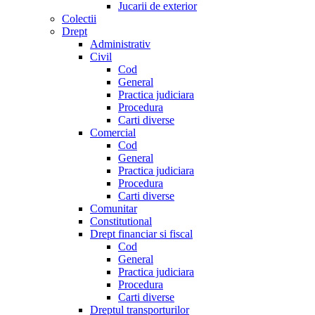
Jucarii de exterior
Colectii
Drept
Administrativ
Civil
Cod
General
Practica judiciara
Procedura
Carti diverse
Comercial
Cod
General
Practica judiciara
Procedura
Carti diverse
Comunitar
Constitutional
Drept financiar si fiscal
Cod
General
Practica judiciara
Procedura
Carti diverse
Dreptul transporturilor