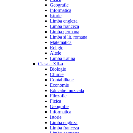
Geografie
Informatica
Istorie
Limba engleza
Limba franceza
Limba germana
Limba si lit. romana
Matematica
Religie
Altele
Limba Latina
Clasa a XII-a
Biologie
Chimie
Contabilitate
Economie
Educatie muzicala
Filozofie
Fizica
Geografie
Informatica
Istorie
Limba engleza
Limba franceza