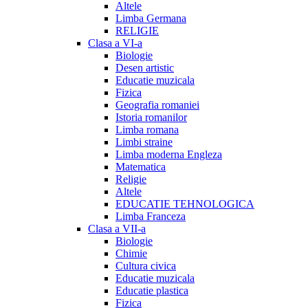
Altele
Limba Germana
RELIGIE
Clasa a VI-a
Biologie
Desen artistic
Educatie muzicala
Fizica
Geografia romaniei
Istoria romanilor
Limba romana
Limbi straine
Limba moderna Engleza
Matematica
Religie
Altele
EDUCATIE TEHNOLOGICA
Limba Franceza
Clasa a VII-a
Biologie
Chimie
Cultura civica
Educatie muzicala
Educatie plastica
Fizica