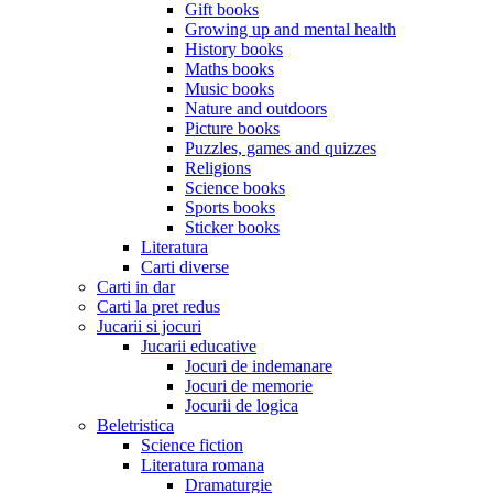
Gift books
Growing up and mental health
History books
Maths books
Music books
Nature and outdoors
Picture books
Puzzles, games and quizzes
Religions
Science books
Sports books
Sticker books
Literatura
Carti diverse
Carti in dar
Carti la pret redus
Jucarii si jocuri
Jucarii educative
Jocuri de indemanare
Jocuri de memorie
Jocurii de logica
Beletristica
Science fiction
Literatura romana
Dramaturgie