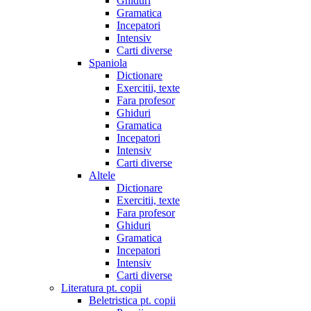
Ghiduri
Gramatica
Incepatori
Intensiv
Carti diverse
Spaniola
Dictionare
Exercitii, texte
Fara profesor
Ghiduri
Gramatica
Incepatori
Intensiv
Carti diverse
Altele
Dictionare
Exercitii, texte
Fara profesor
Ghiduri
Gramatica
Incepatori
Intensiv
Carti diverse
Literatura pt. copii
Beletristica pt. copii