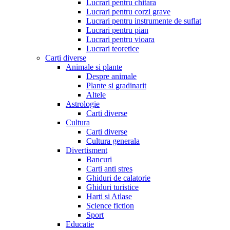
Lucrari pentru chitara
Lucrari pentru corzi grave
Lucrari pentru instrumente de suflat
Lucrari pentru pian
Lucrari pentru vioara
Lucrari teoretice
Carti diverse
Animale si plante
Despre animale
Plante si gradinarit
Altele
Astrologie
Carti diverse
Cultura
Carti diverse
Cultura generala
Divertisment
Bancuri
Carti anti stres
Ghiduri de calatorie
Ghiduri turistice
Harti si Atlase
Science fiction
Sport
Educatie