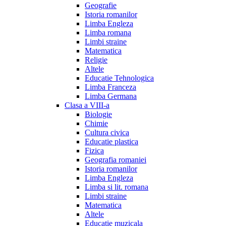
Geografie
Istoria romanilor
Limba Engleza
Limba romana
Limbi straine
Matematica
Religie
Altele
Educatie Tehnologica
Limba Franceza
Limba Germana
Clasa a VIII-a
Biologie
Chimie
Cultura civica
Educatie plastica
Fizica
Geografia romaniei
Istoria romanilor
Limba Engleza
Limba si lit. romana
Limbi straine
Matematica
Altele
Educatie muzicala