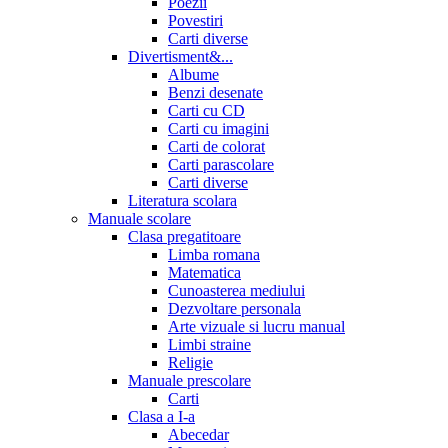
Poezii
Povestiri
Carti diverse
Divertisment&...
Albume
Benzi desenate
Carti cu CD
Carti cu imagini
Carti de colorat
Carti parascolare
Carti diverse
Literatura scolara
Manuale scolare
Clasa pregatitoare
Limba romana
Matematica
Cunoasterea mediului
Dezvoltare personala
Arte vizuale si lucru manual
Limbi straine
Religie
Manuale prescolare
Carti
Clasa a I-a
Abecedar