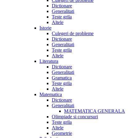
Culegeri de probleme
Dictionare
Generalitati
Teste grila
Altele
Istorie
Culegeri de probleme
Dictionare
Generalitati
Teste grila
Altele
Literatura
Dictionare
Generalitati
Gramatica
Teste grila
Altele
Matematica
Dictionare
Generalitati
MATEMATICA GENERALA
Olimpiade si concursuri
Teste grila
Altele
Geometrie