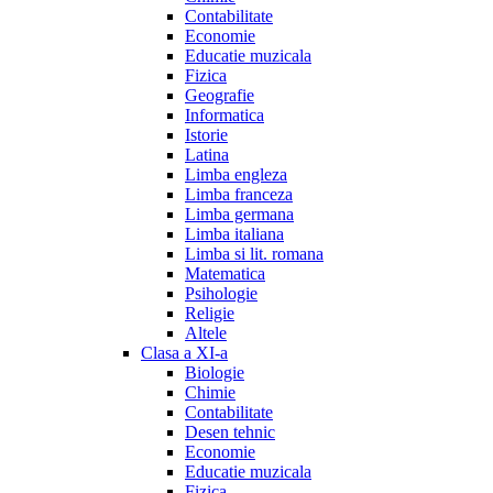
Contabilitate
Economie
Educatie muzicala
Fizica
Geografie
Informatica
Istorie
Latina
Limba engleza
Limba franceza
Limba germana
Limba italiana
Limba si lit. romana
Matematica
Psihologie
Religie
Altele
Clasa a XI-a
Biologie
Chimie
Contabilitate
Desen tehnic
Economie
Educatie muzicala
Fizica