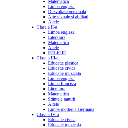
Matematica
Limba engleza
Dezvoltare personala
Arte vizuale si abilitati
Altele
Clasa a II-a
Limba engleza
Literatura
Matematica
Altele
RELIGIE
Clasa a III-a
Educatie plastica
Educatie civica
Educatie muzicala
Limba engleza
Limba franceza
Literatura
Matematica
Stiintele naturii
Altele
Limba moderna Germana
Clasa a IV-a
Educatie civica
Educatie muzicala