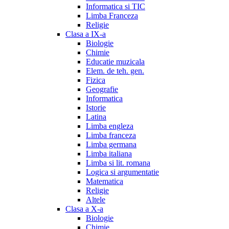
Informatica si TIC
Limba Franceza
Religie
Clasa a IX-a
Biologie
Chimie
Educatie muzicala
Elem. de teh. gen.
Fizica
Geografie
Informatica
Istorie
Latina
Limba engleza
Limba franceza
Limba germana
Limba italiana
Limba si lit. romana
Logica si argumentatie
Matematica
Religie
Altele
Clasa a X-a
Biologie
Chimie