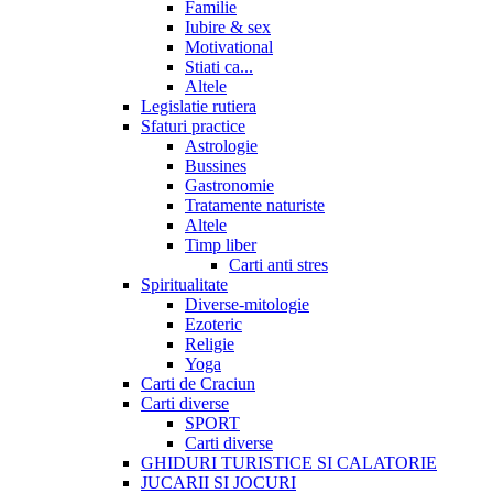
Familie
Iubire & sex
Motivational
Stiati ca...
Altele
Legislatie rutiera
Sfaturi practice
Astrologie
Bussines
Gastronomie
Tratamente naturiste
Altele
Timp liber
Carti anti stres
Spiritualitate
Diverse-mitologie
Ezoteric
Religie
Yoga
Carti de Craciun
Carti diverse
SPORT
Carti diverse
GHIDURI TURISTICE SI CALATORIE
JUCARII SI JOCURI