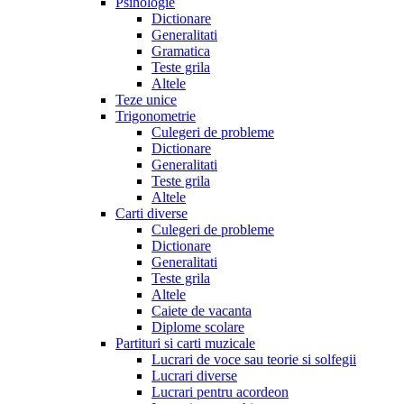
Psihologie
Dictionare
Generalitati
Gramatica
Teste grila
Altele
Teze unice
Trigonometrie
Culegeri de probleme
Dictionare
Generalitati
Teste grila
Altele
Carti diverse
Culegeri de probleme
Dictionare
Generalitati
Teste grila
Altele
Caiete de vacanta
Diplome scolare
Partituri si carti muzicale
Lucrari de voce sau teorie si solfegii
Lucrari diverse
Lucrari pentru acordeon