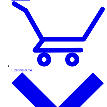
0
produse
Coș