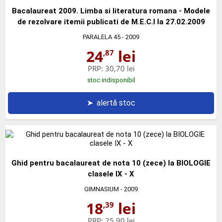
Bacalaureat 2009. Limba si literatura romana - Modele
de rezolvare itemii publicati de M.E.C.I la 27.02.2009
PARALELA 45
- 2009
24
lei
,87
PRP:
30,70 lei
stoc indisponibil
➤
alertă stoc
Ghid pentru bacalaureat de nota 10 (zece) la BIOLOGIE
clasele IX - X
GIMNASIUM
- 2009
18
lei
,39
PRP:
25,90 lei