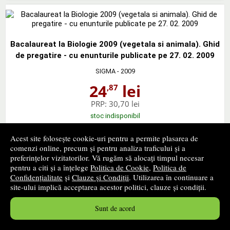
Bacalaureat la Biologie 2009 (vegetala si animala). Ghid
de pregatire - cu enunturile publicate pe 27. 02. 2009
SIGMA
- 2009
24
lei
,87
PRP:
30,70 lei
stoc indisponibil
Acest site folosește cookie-uri pentru a permite plasarea de
➤
alertă stoc
comenzi online, precum și pentru analiza traficului și a
preferințelor vizitatorilor. Vă rugăm să alocați timpul necesar
pentru a citi și a înțelege
Politica de Cookie
,
Politica de
Confidențialitate
și
Clauze și Condiții
. Utilizarea în continuare a
site-ului implică acceptarea acestor politici, clauze și condiții.
Bacalaureat 2009 Geografie. Ghid de pregatire - cu
Sunt de acord
enunturile publicate pe 27.02.2009
SIGMA
- 2009