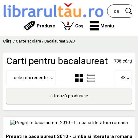
produse
0
Produse
Coș
Meniu
Cărţi
/
Carte scolara
/
Bacalaureat 2023
Carti pentru bacalaureat
786 cărți
cele mai recente
48
filtrează produsele
Pregatire bacalaureat 2010 - Limba si literatura romana