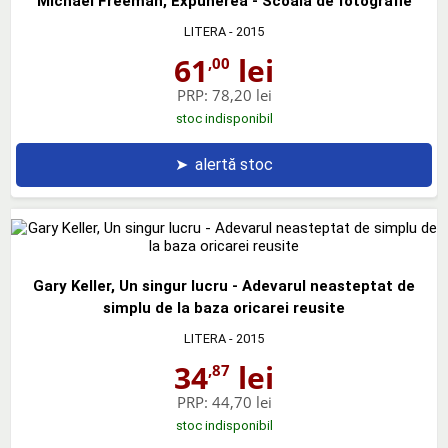
Michael Freeman, Expunerea - Scoala de fotografie
LITERA
- 2015
61
lei
,00
PRP:
78,20 lei
stoc indisponibil
➤
alertă stoc
Gary Keller, Un singur lucru - Adevarul neasteptat de
simplu de la baza oricarei reusite
LITERA
- 2015
34
lei
,87
PRP:
44,70 lei
stoc indisponibil