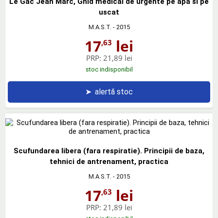
Le Gac Jean Marc, Ghid medical de urgente pe apa si pe
uscat
M.A.S.T.
- 2015
17
lei
,63
PRP:
21,89 lei
stoc indisponibil
➤
alertă stoc
Scufundarea libera (fara respiratie). Principii de baza,
tehnici de antrenament, practica
M.A.S.T.
- 2015
17
lei
,63
PRP:
21,89 lei