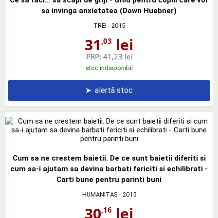
sa invinga anxietatea (Dawn Huebner)
TREI
- 2015
31
lei
,03
PRP:
41,23 lei
stoc indisponibil
➤
alertă stoc
Cum sa ne crestem baietii. De ce sunt baietii diferiti si
cum sa-i ajutam sa devina barbati fericiti si echilibrati -
Carti bune pentru parinti buni
HUMANITAS
- 2015
30
lei
,16