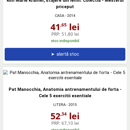
Kim Marie Kramer, Etajere din lemn. Colectia - Mesterul
priceput
CASA
- 2014
41
lei
,65
PRP:
51,80 lei
stoc indisponibil
➤
alertă stoc
Pat Manocchia, Anatomia antrenamentului de forta -
Cele 5 exercitii esentiale
LITERA
- 2015
52
lei
,34
PRP:
67,10 lei
stoc indisponibil