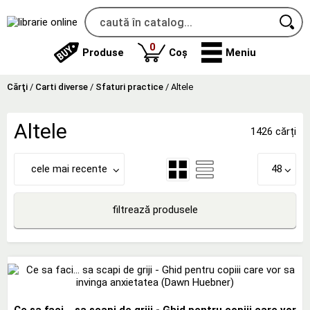
produse
0
Produse
Coș
Meniu
Cărţi
/
Carti diverse
/
Sfaturi practice
/
Altele
Altele
1426 cărți
cele mai recente
48
filtrează produsele
Ce sa faci... sa scapi de griji - Ghid pentru copiii care vor