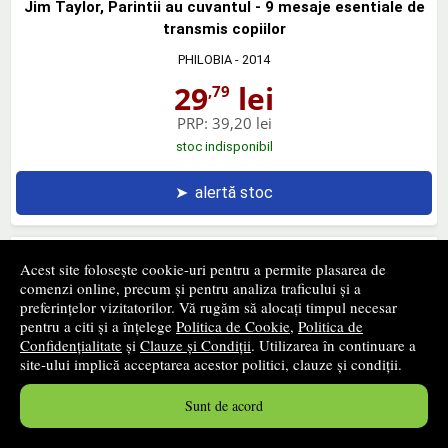
Jim Taylor, Parintii au cuvantul - 9 mesaje esentiale de
transmis copiilor
PHILOBIA
- 2014
29
lei
,79
PRP:
39,20 lei
stoc indisponibil
➤
alertă stoc
Acest site folosește cookie-uri pentru a permite plasarea de
comenzi online, precum și pentru analiza traficului și a
Marie Thirion, Alaptarea
preferințelor vizitatorilor. Vă rugăm să alocați timpul necesar
pentru a citi și a înțelege
Politica de Cookie
,
Politica de
PHILOBIA
- 2014
Confidențialitate
și
Clauze și Condiții
. Utilizarea în continuare a
28
lei
,96
site-ului implică acceptarea acestor politici, clauze și condiții.
PRP:
38,10 lei
Sunt de acord
stoc indisponibil