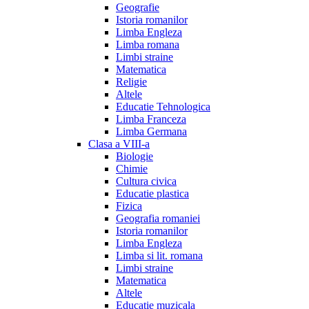
Geografie
Istoria romanilor
Limba Engleza
Limba romana
Limbi straine
Matematica
Religie
Altele
Educatie Tehnologica
Limba Franceza
Limba Germana
Clasa a VIII-a
Biologie
Chimie
Cultura civica
Educatie plastica
Fizica
Geografia romaniei
Istoria romanilor
Limba Engleza
Limba si lit. romana
Limbi straine
Matematica
Altele
Educatie muzicala