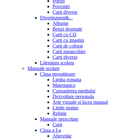
Poezii
Povestiri
Carti diverse
Divertisment&...
Albume
Benzi desenate
Carti cu CD
Carti cu imagini
Carti de colorat
Carti parascolare
Carti diverse
Literatura scolara
Manuale scolare
Clasa pregatitoare
Limba romana
Matematica
Cunoasterea mediului
Dezvoltare personala
Arte vizuale si lucru manual
Limbi straine
Religie
Manuale prescolare
Carti
Clasa a I-a
Abecedar