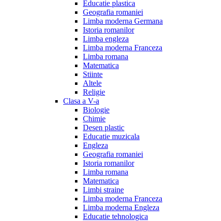
Educatie plastica
Geografia romaniei
Limba moderna Germana
Istoria romanilor
Limba engleza
Limba moderna Franceza
Limba romana
Matematica
Stiinte
Altele
Religie
Clasa a V-a
Biologie
Chimie
Desen plastic
Educatie muzicala
Engleza
Geografia romaniei
Istoria romanilor
Limba romana
Matematica
Limbi straine
Limba moderna Franceza
Limba moderna Engleza
Educatie tehnologica