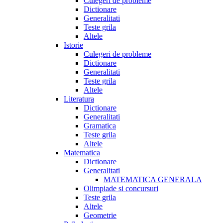
Culegeri de probleme
Dictionare
Generalitati
Teste grila
Altele
Istorie
Culegeri de probleme
Dictionare
Generalitati
Teste grila
Altele
Literatura
Dictionare
Generalitati
Gramatica
Teste grila
Altele
Matematica
Dictionare
Generalitati
MATEMATICA GENERALA
Olimpiade si concursuri
Teste grila
Altele
Geometrie