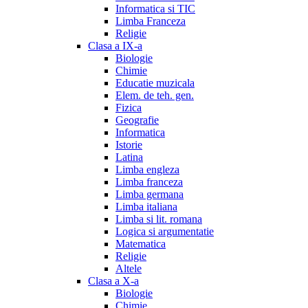
Informatica si TIC
Limba Franceza
Religie
Clasa a IX-a
Biologie
Chimie
Educatie muzicala
Elem. de teh. gen.
Fizica
Geografie
Informatica
Istorie
Latina
Limba engleza
Limba franceza
Limba germana
Limba italiana
Limba si lit. romana
Logica si argumentatie
Matematica
Religie
Altele
Clasa a X-a
Biologie
Chimie