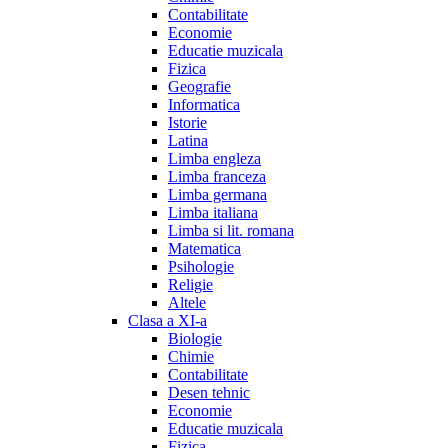
Contabilitate
Economie
Educatie muzicala
Fizica
Geografie
Informatica
Istorie
Latina
Limba engleza
Limba franceza
Limba germana
Limba italiana
Limba si lit. romana
Matematica
Psihologie
Religie
Altele
Clasa a XI-a
Biologie
Chimie
Contabilitate
Desen tehnic
Economie
Educatie muzicala
Fizica