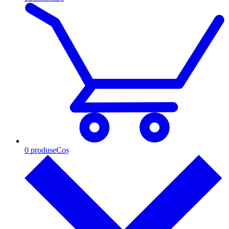
0
produse
Coș