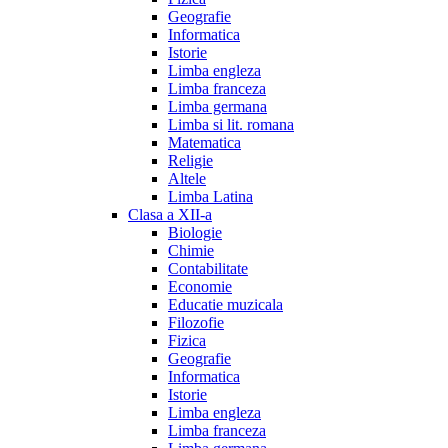
Geografie
Informatica
Istorie
Limba engleza
Limba franceza
Limba germana
Limba si lit. romana
Matematica
Religie
Altele
Limba Latina
Clasa a XII-a
Biologie
Chimie
Contabilitate
Economie
Educatie muzicala
Filozofie
Fizica
Geografie
Informatica
Istorie
Limba engleza
Limba franceza