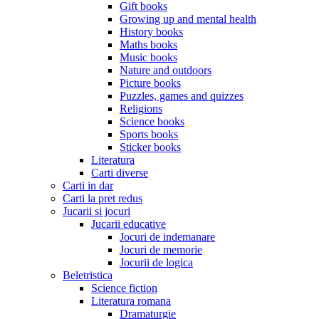
Gift books
Growing up and mental health
History books
Maths books
Music books
Nature and outdoors
Picture books
Puzzles, games and quizzes
Religions
Science books
Sports books
Sticker books
Literatura
Carti diverse
Carti in dar
Carti la pret redus
Jucarii si jocuri
Jucarii educative
Jocuri de indemanare
Jocuri de memorie
Jocurii de logica
Beletristica
Science fiction
Literatura romana
Dramaturgie