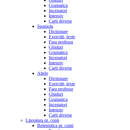
Ghiduri
Gramatica
Incepatori
Intensiv
Carti diverse
Spaniola
Dictionare
Exercitii, texte
Fara profesor
Ghiduri
Gramatica
Incepatori
Intensiv
Carti diverse
Altele
Dictionare
Exercitii, texte
Fara profesor
Ghiduri
Gramatica
Incepatori
Intensiv
Carti diverse
Literatura pt. copii
Beletristica pt. copii