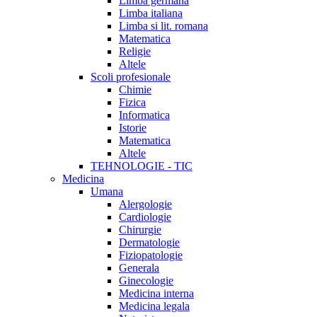
Limba germana
Limba italiana
Limba si lit. romana
Matematica
Religie
Altele
Scoli profesionale
Chimie
Fizica
Informatica
Istorie
Matematica
Altele
TEHNOLOGIE - TIC
Medicina
Umana
Alergologie
Cardiologie
Chirurgie
Dermatologie
Fiziopatologie
Generala
Ginecologie
Medicina interna
Medicina legala