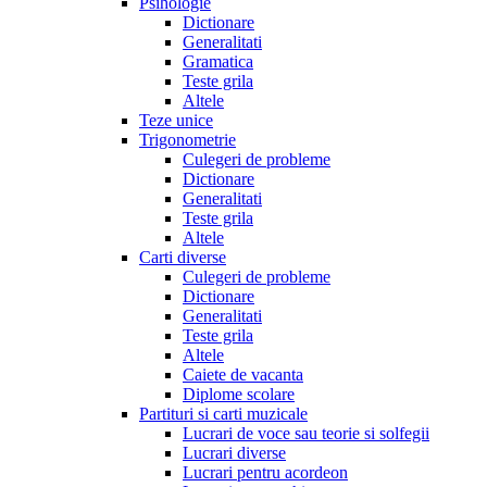
Psihologie
Dictionare
Generalitati
Gramatica
Teste grila
Altele
Teze unice
Trigonometrie
Culegeri de probleme
Dictionare
Generalitati
Teste grila
Altele
Carti diverse
Culegeri de probleme
Dictionare
Generalitati
Teste grila
Altele
Caiete de vacanta
Diplome scolare
Partituri si carti muzicale
Lucrari de voce sau teorie si solfegii
Lucrari diverse
Lucrari pentru acordeon