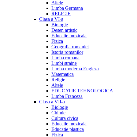
Altele
Limba Germana
RELIGIE
Clasa a VI-a
Biologie
Desen artistic
Educatie muzicala
Fizica
Geografia romaniei
Istoria romanilor
Limba romana
Limbi straine
Limba moderna Engleza
Matematica
Religie
Altele
EDUCATIE TEHNOLOGICA
Limba Franceza
Clasa a VII-a
Biologie
Chimie
Cultura civica
Educatie muzicala
Educatie plastica
Fizica