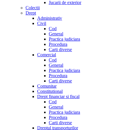
Jucarii de exterior
Colectii
Drept
Administrativ
Civil
Cod
General
Practica judiciara
Procedura
Carti diverse
Comercial
Cod
General
Practica judiciara
Procedura
Carti diverse
Comunitar
Constitutional
Drept financiar si fiscal
Cod
General
Practica judiciara
Procedura
Carti diverse
Dreptul transporturilor