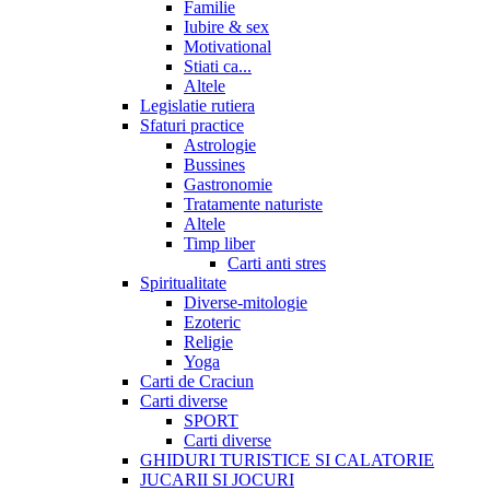
Familie
Iubire & sex
Motivational
Stiati ca...
Altele
Legislatie rutiera
Sfaturi practice
Astrologie
Bussines
Gastronomie
Tratamente naturiste
Altele
Timp liber
Carti anti stres
Spiritualitate
Diverse-mitologie
Ezoteric
Religie
Yoga
Carti de Craciun
Carti diverse
SPORT
Carti diverse
GHIDURI TURISTICE SI CALATORIE
JUCARII SI JOCURI