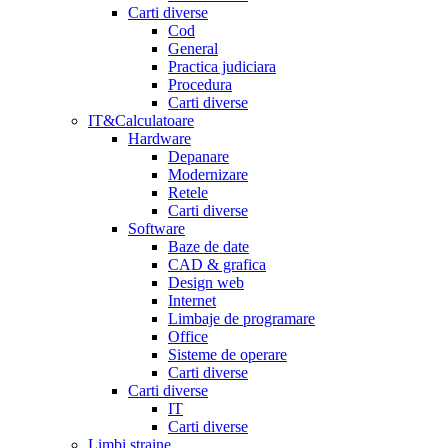
Carti diverse
Cod
General
Practica judiciara
Procedura
Carti diverse
IT&Calculatoare
Hardware
Depanare
Modernizare
Retele
Carti diverse
Software
Baze de date
CAD & grafica
Design web
Internet
Limbaje de programare
Office
Sisteme de operare
Carti diverse
Carti diverse
IT
Carti diverse
Limbi straine