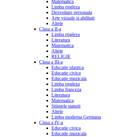
Matematica
Limba engleza
Dezvoltare personala
Arte vizuale si abilitati
Altele
Clasa a II-a
Limba engleza
Literatura
Matematica
Altele
RELIGIE
Clasa a III-a
Educatie plastica
Educatie civica
Educatie muzicala
Limba engleza
Limba franceza
Literatura
Matematica
Stiintele naturii
Altele
Limba moderna Germana
Clasa a IV-a
Educatie civica
Educatie muzicala